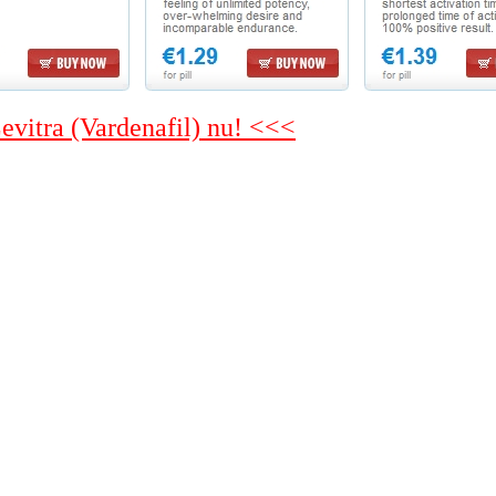
Levitra (Vardenafil) nu! <<<