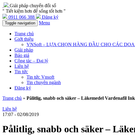
Giải pháp chuyển đổi số
" Tiết kiệm hơn để sống tốt hơn "
0911 066 388
Đăng ký
Menu
Toggle navigation
Trang chủ
Giới thiệu
VNSoft – LỰA CHỌN HÀNG ĐẦU CHO CÁC DO
Giải pháp
Báo giá
Cộng tác – Đại lý
Liên hệ
Tin tức
Tin tức Vnsoft
Tin chuyên ngành
Đăng ký
Trang chủ
»
Pålitlig, snabb och säker – Läkemedel Vardenafil Ink
Liên hệ
17:07 - 02/08/2019
Pålitlig, snabb och säker – Läk