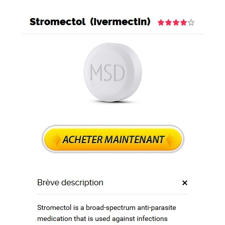
Giải pháp chuyển đổi số
" Tiết kiệm hơn để sống tốt hơn "
0911 066 388
Đăng ký
Menu
Toggle navigation
Trang chủ
Giới thiệu
VNSoft – LỰA CHỌN HÀNG ĐẦU CHO CÁC
DOANH NGHIỆP
Giải pháp
Báo giá
Cộng tác – Đại lý
Liên hệ
Tin tức
Tin tức Vnsoft
Tin chuyên ngành
Đăng ký
Trang chủ
»
Pas De Médicaments Sur Ordonnance / Achat
Ivermectin Pharmacie
Liên hệ
17:28 - 25/06/2019