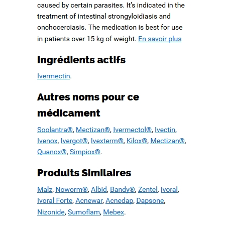
Pas De Médicaments Sur
Ordonnance / Achat
Ivermectin Pharmacie
Chi tiết liên hệ
Hotline
0911 066 388 - 0989 344 338
Email
kinhdoanhvnsoft@gmail.com
NHẬN THÔNG TIN NHANH HƠN
Tin liên quan
ĐĂNG KÝ NHẬN TƯ VẤN