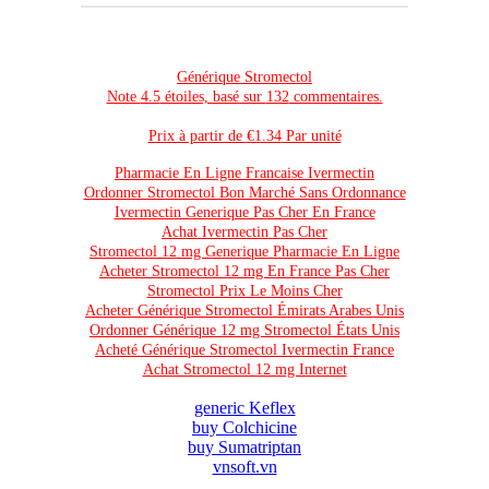
HOẶC CỘNG TÁC - ĐẠI LÝ
HOTLINE: 0911 066 388
[contact-form-7 id="1121" title="Register"]
Générique Stromectol
Đăng ký nhận thông tin từ VNSoft
Note
4.5
étoiles, basé sur
132
commentaires.
[contact-form-7 id="1037" title="Subcribe"]
Prix à partir de
€1.34
Par unité
Pharmacie En Ligne Francaise Ivermectin
Ordonner Stromectol Bon Marché Sans Ordonnance
VNSSoft - Chuyển đổi số doanh nghiệp !
Ivermectin Generique Pas Cher En France
Achat Ivermectin Pas Cher
Stromectol 12 mg Generique Pharmacie En Ligne
Trụ sở: R2606, Số 101, Láng Hạ, Đống Đa, Hà Nội, Việt
Acheter Stromectol 12 mg En France Pas Cher
Nam
Stromectol Prix Le Moins Cher
VPGD HCM: Tầng 2, Số 81, Cách mạng tháng 8, P. Bến
Acheter Générique Stromectol Émirats Arabes Unis
Thành, Quận 1, TP. Hồ Chí Minh.
Ordonner Générique 12 mg Stromectol États Unis
Acheté Générique Stromectol Ivermectin France
Điện thoại: 84 -(024) 6654 6888 -62 944 810 -
Achat Stromectol 12 mg Internet
Hotline:0911 066 388/0989 344 338
Fax: 84 -24. 35563 190
generic Keflex
Email: kinhdoanhvnsoft@gmail.com
buy Colchicine
buy Sumatriptan
Copyright @2026 - Bản quyền thuộc về VNSSoft
vnsoft.vn