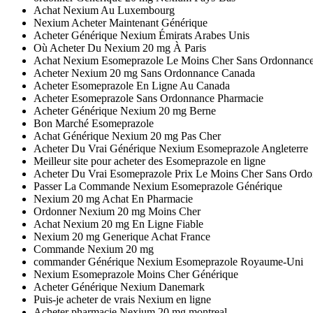
Achat Nexium Au Luxembourg
Nexium Acheter Maintenant Générique
Acheter Générique Nexium Émirats Arabes Unis
Où Acheter Du Nexium 20 mg À Paris
Achat Nexium Esomeprazole Le Moins Cher Sans Ordonnanc
Acheter Nexium 20 mg Sans Ordonnance Canada
Acheter Esomeprazole En Ligne Au Canada
Acheter Esomeprazole Sans Ordonnance Pharmacie
Acheter Générique Nexium 20 mg Berne
Bon Marché Esomeprazole
Achat Générique Nexium 20 mg Pas Cher
Acheter Du Vrai Générique Nexium Esomeprazole Angleterre
Meilleur site pour acheter des Esomeprazole en ligne
Acheter Du Vrai Esomeprazole Prix Le Moins Cher Sans Ord
Passer La Commande Nexium Esomeprazole Générique
Nexium 20 mg Achat En Pharmacie
Ordonner Nexium 20 mg Moins Cher
Achat Nexium 20 mg En Ligne Fiable
Nexium 20 mg Generique Achat France
Commande Nexium 20 mg
commander Générique Nexium Esomeprazole Royaume-Uni
Nexium Esomeprazole Moins Cher Générique
Acheter Générique Nexium Danemark
Puis-je acheter de vrais Nexium en ligne
Acheter pharmacie Nexium 20 mg montreal