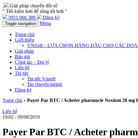
Giải pháp chuyển đổi số
" Tiết kiệm hơn để sống tốt hơn "
0911 066 388
Đăng ký
Menu
Toggle navigation
Trang chủ
Giới thiệu
VNSoft – LỰA CHỌN HÀNG ĐẦU CHO CÁC DO
Giải pháp
Báo giá
Cộng tác – Đại lý
Liên hệ
Tin tức
Tin tức Vnsoft
Tin chuyên ngành
Đăng ký
Trang chủ
»
Payer Par BTC / Acheter pharmacie Nexium 20 mg lil
Liên hệ
19:02 - 09/08/2019
Payer Par BTC / Acheter pharma