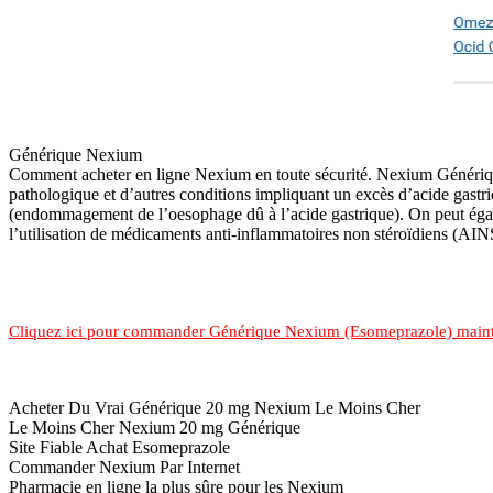
Générique Nexium
Comment acheter en ligne Nexium en toute sécurité. Nexium Générique d
pathologique et d’autres conditions impliquant un excès d’acide gastr
(endommagement de l’oesophage dû à l’acide gastrique). On peut égalem
l’utilisation de médicaments anti-inflammatoires non stéroïdiens (AIN
Cliquez ici pour commander Générique Nexium (Esomeprazole) maint
Acheter Du Vrai Générique 20 mg Nexium Le Moins Cher
Le Moins Cher Nexium 20 mg Générique
Site Fiable Achat Esomeprazole
Commander Nexium Par Internet
Pharmacie en ligne la plus sûre pour les Nexium