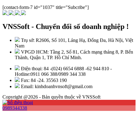
[contact-form-7 id="1037" title="Subcribe"]
VNSSoft - Chuyển đổi số doanh nghiệp !
Trụ sở: R2606, Số 101, Láng Hạ, Đống Đa, Hà Nội, Việt
Nam
VPGD HCM: Tầng 2, Số 81, Cách mạng tháng 8, P. Bến
Thành, Quận 1, TP. Hồ Chí Minh.
Điện thoại: 84 -(024) 6654 6888 -62 944 810 -
Hotline:0911 066 388/0989 344 338
Fax: 84 -24. 35563 190
Email: kinhdoanhvnsoft@gmail.com
Copyright @2026 - Bản quyền thuộc về VNSSoft
0989344338