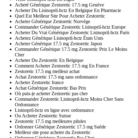
Acheté Générique Zestoretic 17.5 mg Genève
Acheter Du Lisinopril-hctz En Belgique En Pharmacie
Quel Est Meilleur Site Pour Acheter Zestoretic
Acheter Générique Zestoretic Norvège
Commander Générique Zestoretic Lisinopril-hctz Europe
Acheter Du Vrai Générique Zestoretic Lisinopril-hctz Paris
Achetez Générique Lisinopril-hctz États Unis
Acheter Générique 17.5 mg Zestoretic Japon
Commander Générique 17.5 mg Zestoretic Prix Le Moins
Cher
Acheter Du Zestoretic En Belgique
Comment Acheter Zestoretic 17.5 mg En France
Zestoretic 17.5 mg meilleur achat
Achat Zestoretic 17.5 mg sans ordonnance
Acheter Zestoretic france
Achat Générique Zestoretic Bas Prix
Où puis-je acheter Zestoretic pas cher
Commander Zestoretic Lisinopril-hctz Moins Cher Sans
Ordonnance
Lisinopril-hctz en ligne avec ordonnance
Ou Acheter Zestoretic Suisse
Zestoretic 17.5 mg meilleures pilules
Ordonner Générique Zestoretic 17.5 mg Suède
Meilleur site pour acheter du Zestoretic
Ordonner Générique Zestoretic Pas Cher