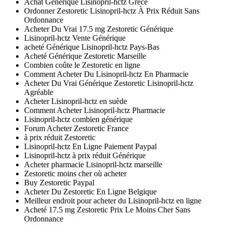
Achat Générique Lisinopril-hctz Grèce
Ordonner Zestoretic Lisinopril-hctz À Prix Réduit Sans
Ordonnance
Acheter Du Vrai 17.5 mg Zestoretic Générique
Lisinopril-hctz Vente Générique
acheté Générique Lisinopril-hctz Pays-Bas
Acheté Générique Zestoretic Marseille
Combien coûte le Zestoretic en ligne
Comment Acheter Du Lisinopril-hctz En Pharmacie
Acheter Du Vrai Générique Zestoretic Lisinopril-hctz
Agréable
Acheter Lisinopril-hctz en suède
Comment Acheter Lisinopril-hctz Pharmacie
Lisinopril-hctz combien générique
Forum Acheter Zestoretic France
à prix réduit Zestoretic
Lisinopril-hctz En Ligne Paiement Paypal
Lisinopril-hctz à prix réduit Générique
Acheter pharmacie Lisinopril-hctz marseille
Zestoretic moins cher où acheter
Buy Zestoretic Paypal
Acheter Du Zestoretic En Ligne Belgique
Meilleur endroit pour acheter du Lisinopril-hctz en ligne
Acheté 17.5 mg Zestoretic Prix Le Moins Cher Sans
Ordonnance