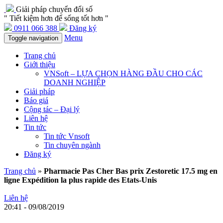
Giải pháp chuyển đổi số
" Tiết kiệm hơn để sống tốt hơn "
0911 066 388
Đăng ký
Menu
Toggle navigation
Trang chủ
Giới thiệu
VNSoft – LỰA CHỌN HÀNG ĐẦU CHO CÁC
DOANH NGHIỆP
Giải pháp
Báo giá
Cộng tác – Đại lý
Liên hệ
Tin tức
Tin tức Vnsoft
Tin chuyên ngành
Đăng ký
Trang chủ
»
Pharmacie Pas Cher Bas prix Zestoretic 17.5 mg en
ligne Expédition la plus rapide des Etats-Unis
Liên hệ
20:41 - 09/08/2019