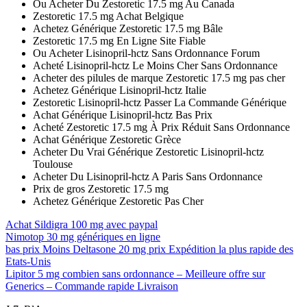
Ou Acheter Du Zestoretic 17.5 mg Au Canada
Zestoretic 17.5 mg Achat Belgique
Achetez Générique Zestoretic 17.5 mg Bâle
Zestoretic 17.5 mg En Ligne Site Fiable
Ou Acheter Lisinopril-hctz Sans Ordonnance Forum
Acheté Lisinopril-hctz Le Moins Cher Sans Ordonnance
Acheter des pilules de marque Zestoretic 17.5 mg pas cher
Achetez Générique Lisinopril-hctz Italie
Zestoretic Lisinopril-hctz Passer La Commande Générique
Achat Générique Lisinopril-hctz Bas Prix
Acheté Zestoretic 17.5 mg À Prix Réduit Sans Ordonnance
Achat Générique Zestoretic Grèce
Acheter Du Vrai Générique Zestoretic Lisinopril-hctz
Toulouse
Acheter Du Lisinopril-hctz A Paris Sans Ordonnance
Prix de gros Zestoretic 17.5 mg
Achetez Générique Zestoretic Pas Cher
Achat Sildigra 100 mg avec paypal
Nimotop 30 mg génériques en ligne
bas prix Moins Deltasone 20 mg prix Expédition la plus rapide des
Etats-Unis
Lipitor 5 mg combien sans ordonnance – Meilleure offre sur
Generics – Commande rapide Livraison