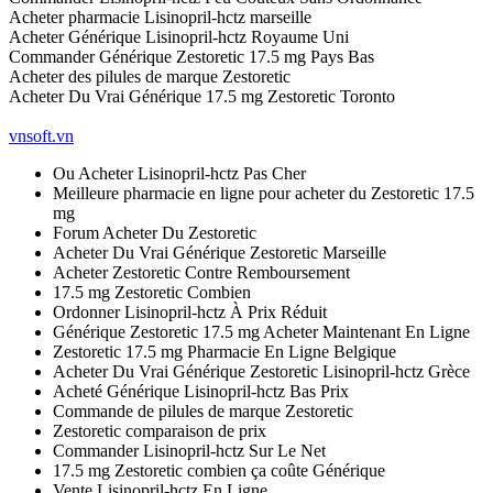
Acheter pharmacie Lisinopril-hctz marseille
Acheter Générique Lisinopril-hctz Royaume Uni
Commander Générique Zestoretic 17.5 mg Pays Bas
Acheter des pilules de marque Zestoretic
Acheter Du Vrai Générique 17.5 mg Zestoretic Toronto
vnsoft.vn
Ou Acheter Lisinopril-hctz Pas Cher
Meilleure pharmacie en ligne pour acheter du Zestoretic 17.5
mg
Forum Acheter Du Zestoretic
Acheter Du Vrai Générique Zestoretic Marseille
Acheter Zestoretic Contre Remboursement
17.5 mg Zestoretic Combien
Ordonner Lisinopril-hctz À Prix Réduit
Générique Zestoretic 17.5 mg Acheter Maintenant En Ligne
Zestoretic 17.5 mg Pharmacie En Ligne Belgique
Acheter Du Vrai Générique Zestoretic Lisinopril-hctz Grèce
Acheté Générique Lisinopril-hctz Bas Prix
Commande de pilules de marque Zestoretic
Zestoretic comparaison de prix
Commander Lisinopril-hctz Sur Le Net
17.5 mg Zestoretic combien ça coûte Générique
Vente Lisinopril-hctz En Ligne