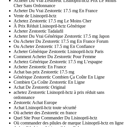
Acheter Du Vrai Zestoretic Lisinopril-hctz Prix Le Moins
Cher Sans Ordonnance
Acheter Du Vrai Zestoretic 17.5 mg En France
Vente de Lisinopril-hctz
Achetez Zestoretic 17.5 mg Le Moins Cher
À Prix Réduit Lisinopril-hctz Générique
Acheter Zestoretic Tadalafil
Acheter Du Vrai Générique Zestoretic 17.5 mg Japon
Ou Acheter Du Zestoretic 17.5 mg En France Forum
Ou Acheter Zestoretic 17.5 mg En Confiance
Acheter Générique Zestoretic Lisinopril-hctz Paris
Comment Acheter Du Zestoretic Pour Femme
Achetez Générique Zestoretic 17.5 mg L’espagne
Acheter Zestoretic En France
Achat bas prix Zestoretic 17.5 mg
Générique Zestoretic Combien Ça Coûte En Ligne
Combien Ça Coûte Zestoretic En Ligne
Achat De Zestoretic Original
achetez Zestoretic Lisinopril-hctz à prix réduit sans
ordonnance
Zestoretic Achat Europe
Achat Lisinopril-hctz toute sécurité
Où acheter des Zestoretic en france
Quel Site Pour Commander Du Lisinopril-hctz
Où commander des pilules de marque Lisinopril-hctz en ligne