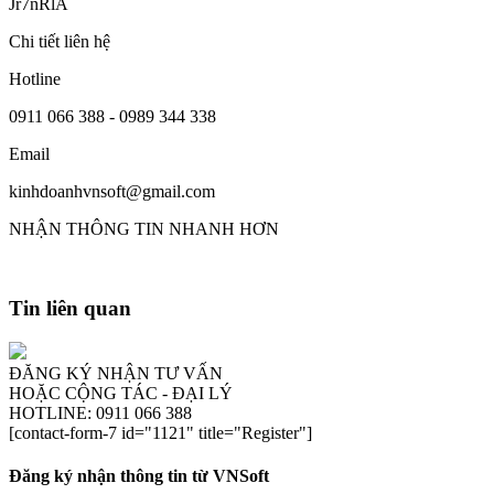
Jr7nRlA
Chi tiết liên hệ
Hotline
0911 066 388 - 0989 344 338
Email
kinhdoanhvnsoft@gmail.com
NHẬN THÔNG TIN NHANH HƠN
Tin liên quan
ĐĂNG KÝ NHẬN TƯ VẤN
HOẶC CỘNG TÁC - ĐẠI LÝ
HOTLINE: 0911 066 388
[contact-form-7 id="1121" title="Register"]
Đăng ký nhận thông tin từ VNSoft