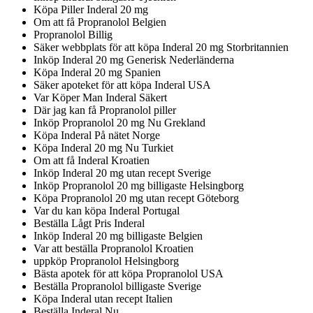
Köpa Piller Inderal 20 mg
Om att få Propranolol Belgien
Propranolol Billig
Säker webbplats för att köpa Inderal 20 mg Storbritannien
Inköp Inderal 20 mg Generisk Nederländerna
Köpa Inderal 20 mg Spanien
Säker apoteket för att köpa Inderal USA
Var Köper Man Inderal Säkert
Där jag kan få Propranolol piller
Inköp Propranolol 20 mg Nu Grekland
Köpa Inderal På nätet Norge
Köpa Inderal 20 mg Nu Turkiet
Om att få Inderal Kroatien
Inköp Inderal 20 mg utan recept Sverige
Inköp Propranolol 20 mg billigaste Helsingborg
Köpa Propranolol 20 mg utan recept Göteborg
Var du kan köpa Inderal Portugal
Beställa Lågt Pris Inderal
Inköp Inderal 20 mg billigaste Belgien
Var att beställa Propranolol Kroatien
uppköp Propranolol Helsingborg
Bästa apotek för att köpa Propranolol USA
Beställa Propranolol billigaste Sverige
Köpa Inderal utan recept Italien
Beställa Inderal Nu