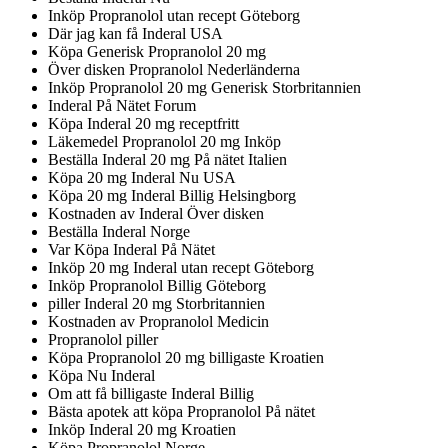
Inköp Propranolol utan recept Göteborg
Där jag kan få Inderal USA
Köpa Generisk Propranolol 20 mg
Över disken Propranolol Nederländerna
Inköp Propranolol 20 mg Generisk Storbritannien
Inderal På Nätet Forum
Köpa Inderal 20 mg receptfritt
Läkemedel Propranolol 20 mg Inköp
Beställa Inderal 20 mg På nätet Italien
Köpa 20 mg Inderal Nu USA
Köpa 20 mg Inderal Billig Helsingborg
Kostnaden av Inderal Över disken
Beställa Inderal Norge
Var Köpa Inderal På Nätet
Inköp 20 mg Inderal utan recept Göteborg
Inköp Propranolol Billig Göteborg
piller Inderal 20 mg Storbritannien
Kostnaden av Propranolol Medicin
Propranolol piller
Köpa Propranolol 20 mg billigaste Kroatien
Köpa Nu Inderal
Om att få billigaste Inderal Billig
Bästa apotek att köpa Propranolol På nätet
Inköp Inderal 20 mg Kroatien
Köpa Propranolol Norge