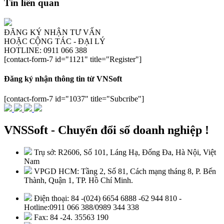
Tin liên quan
ĐĂNG KÝ NHẬN TƯ VẤN
HOẶC CỘNG TÁC - ĐẠI LÝ
HOTLINE: 0911 066 388
[contact-form-7 id="1121" title="Register"]
Đăng ký nhận thông tin từ VNSoft
[contact-form-7 id="1037" title="Subcribe"]
VNSSoft - Chuyển đổi số doanh nghiệp !
Trụ sở: R2606, Số 101, Láng Hạ, Đống Đa, Hà Nội, Việt
Nam
VPGD HCM: Tầng 2, Số 81, Cách mạng tháng 8, P. Bến
Thành, Quận 1, TP. Hồ Chí Minh.
Điện thoại: 84 -(024) 6654 6888 -62 944 810 -
Hotline:0911 066 388/0989 344 338
Fax: 84 -24. 35563 190