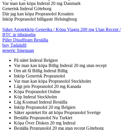
Var man kan köpa Inderal 20 mg Danmark
Generisk Inderal Göteborg
Där jag kan köpa Propranolol Kroatien
Inköp Propranolol billigaste Helsingborg
Säker Apotekköp Generika / Köpa Viagra 200 mg Utan Recept /
BTC är tillgänglig
Piller Disulfiram Beställa
buy Tadalafil
generic Sinequan
På nätet Inderal Belgien
Var man kan köpa Billig Inderal 20 mg utan recept
Om att få Billig Inderal Billig
Inköp Generisk Propranolol
Var man kan köpa Propranolol Stockholm
Lågt pris Propranolol 20 mg Kanada
Köpa Propranolol Online
Köp Inderal Stockholm
Låg Kostnad Inderal Beställa
Inköp Propranolol 20 mg Belgien
Säker apoteket för att köpa Propranolol Sverige
Beställa Propranolol Nu Turkiet
Köpa Över Disken 20 mg Inderal
Beställa Propranolol 20 mg utan recept Göteborg