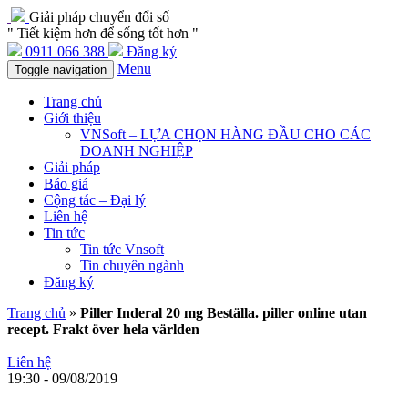
Giải pháp chuyển đổi số
" Tiết kiệm hơn để sống tốt hơn "
0911 066 388
Đăng ký
Menu
Toggle navigation
Trang chủ
Giới thiệu
VNSoft – LỰA CHỌN HÀNG ĐẦU CHO CÁC
DOANH NGHIỆP
Giải pháp
Báo giá
Cộng tác – Đại lý
Liên hệ
Tin tức
Tin tức Vnsoft
Tin chuyên ngành
Đăng ký
Trang chủ
»
Piller Inderal 20 mg Beställa. piller online utan
recept. Frakt över hela världen
Liên hệ
19:30 - 09/08/2019