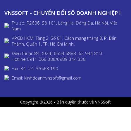
VNSSOFT - CHUYỂN ĐỔI SỐ DOANH NGHIỆP !
Trụ sở: R2606, Số 101, Láng Hạ, Đống Đa, Hà Nội, Việt
Nam
VPGD HCM: Tầng 2, Số 81, Cách mạng tháng 8, P. Bến
Thành, Quận 1, TP. Hồ Chí Minh.
Điện thoại: 84 -(024) 6654 6888 -62 944 810 -
Hotline:0911 066 388/0989 344 338
Fax: 84 -24. 35563 190
Email: kinhdoanhvnsoft@gmail.com
Copyright @2026 - Bản quyền thuộc về VNSSoft