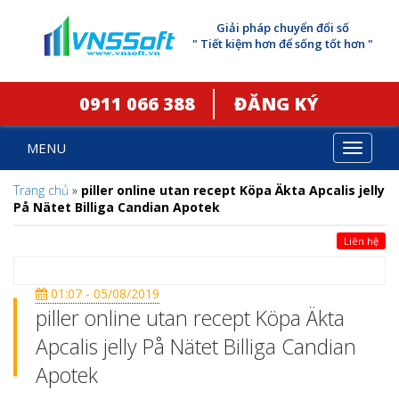
Giải pháp chuyển đổi số
" Tiết kiệm hơn để sống tốt hơn "
0911 066 388
ĐĂNG KÝ
MENU
Toggle
navigat
Trang chủ
»
piller online utan recept Köpa Äkta Apcalis jelly
På Nätet Billiga Candian Apotek
Liên hệ
01:07 - 05/08/2019
piller online utan recept Köpa Äkta
Apcalis jelly På Nätet Billiga Candian
Apotek