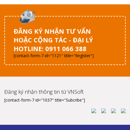
ĐĂNG KÝ NHẬN TƯ VẤN
HOẶC CỘNG TÁC - ĐẠI LÝ
HOTLINE: 0911 066 388
[contact-form-7 id="1121" title="Register"]
Đăng ký nhận thông tin từ VNSoft
[contact-form-7 id="1037" title="Subcribe"]