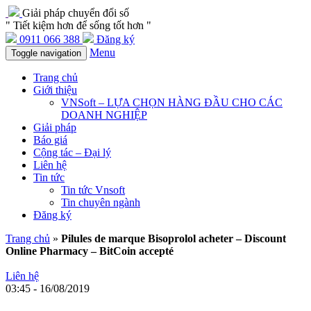
Giải pháp chuyển đổi số
" Tiết kiệm hơn để sống tốt hơn "
0911 066 388
Đăng ký
Menu
Toggle navigation
Trang chủ
Giới thiệu
VNSoft – LỰA CHỌN HÀNG ĐẦU CHO CÁC
DOANH NGHIỆP
Giải pháp
Báo giá
Cộng tác – Đại lý
Liên hệ
Tin tức
Tin tức Vnsoft
Tin chuyên ngành
Đăng ký
Trang chủ
»
Pilules de marque Bisoprolol acheter – Discount
Online Pharmacy – BitCoin accepté
Liên hệ
03:45 - 16/08/2019