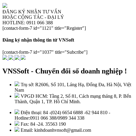
ĐĂNG KÝ NHẬN TƯ VẤN
HOẶC CỘNG TÁC - ĐẠI LÝ
HOTLINE: 0911 066 388
[contact-form-7 id="1121" title="Register"]
Đăng ký nhận thông tin từ VNSoft
[contact-form-7 id="1037" title="Subcribe"]
VNSSoft - Chuyển đổi số doanh nghiệp !
Trụ sở: R2606, Số 101, Láng Hạ, Đống Đa, Hà Nội, Việt
Nam
VPGD HCM: Tầng 2, Số 81, Cách mạng tháng 8, P. Bến
Thành, Quận 1, TP. Hồ Chí Minh.
Điện thoại: 84 -(024) 6654 6888 -62 944 810 -
Hotline:0911 066 388/0989 344 338
Fax: 84 -24. 35563 190
Email: kinhdoanhvnsoft@gmail.com