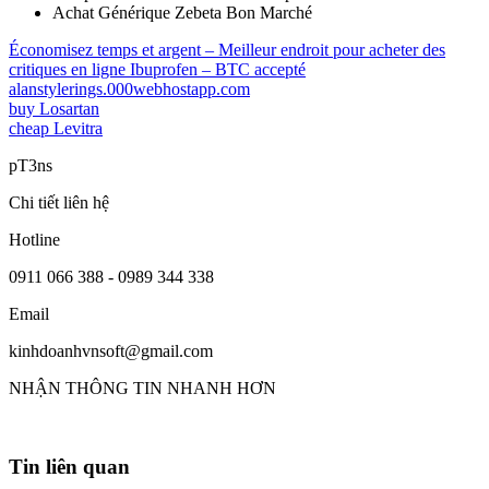
Achat Générique Zebeta Bon Marché
Économisez temps et argent – Meilleur endroit pour acheter des
critiques en ligne Ibuprofen – BTC accepté
alanstylerings.000webhostapp.com
buy Losartan
cheap Levitra
pT3ns
Chi tiết liên hệ
Hotline
0911 066 388 - 0989 344 338
Email
kinhdoanhvnsoft@gmail.com
NHẬN THÔNG TIN NHANH HƠN
Tin liên quan