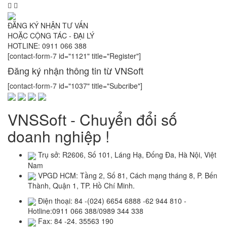
ĐĂNG KÝ NHẬN TƯ VẤN
HOẶC CỘNG TÁC - ĐẠI LÝ
HOTLINE: 0911 066 388
[contact-form-7 id="1121" title="Register"]
Đăng ký nhận thông tin từ VNSoft
[contact-form-7 id="1037" title="Subcribe"]
VNSSoft - Chuyển đổi số
doanh nghiệp !
Trụ sở: R2606, Số 101, Láng Hạ, Đống Đa, Hà Nội, Việt
Nam
VPGD HCM: Tầng 2, Số 81, Cách mạng tháng 8, P. Bến
Thành, Quận 1, TP. Hồ Chí Minh.
Điện thoại: 84 -(024) 6654 6888 -62 944 810 -
Hotline:0911 066 388/0989 344 338
Fax: 84 -24. 35563 190