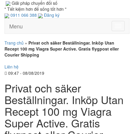
Giải pháp chuyển đổi số
" Tiết kiệm hơn để sống tốt hơn "
0911 066 388
Đăng ký
Menu
Toggle
navigati
Trang chủ
»
Privat och säker Beställningar. Inköp Utan
Recept 100 mg Viagra Super Active. Gratis flygpost eller
Courier Shipping
Liên hệ
09:47 - 08/08/2019
Privat och säker
Beställningar. Inköp Utan
Recept 100 mg Viagra
Super Active. Gratis