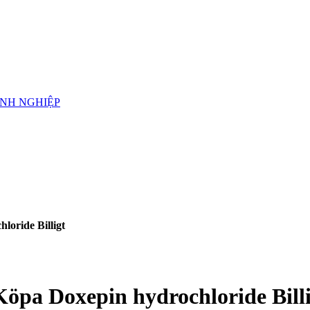
ANH NGHIỆP
loride Billigt
 Köpa Doxepin hydrochloride Bill