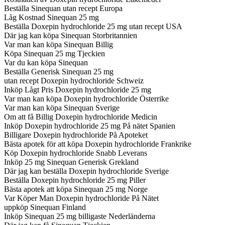
Beställa Sinequan utan recept Europa
Låg Kostnad Sinequan 25 mg
Beställa Doxepin hydrochloride 25 mg utan recept USA
Där jag kan köpa Sinequan Storbritannien
Var man kan köpa Sinequan Billig
Köpa Sinequan 25 mg Tjeckien
Var du kan köpa Sinequan
Beställa Generisk Sinequan 25 mg
utan recept Doxepin hydrochloride Schweiz
Inköp Lågt Pris Doxepin hydrochloride 25 mg
Var man kan köpa Doxepin hydrochloride Österrike
Var man kan köpa Sinequan Sverige
Om att få Billig Doxepin hydrochloride Medicin
Inköp Doxepin hydrochloride 25 mg På nätet Spanien
Billigare Doxepin hydrochloride På Apoteket
Bästa apotek för att köpa Doxepin hydrochloride Frankrike
Köp Doxepin hydrochloride Snabb Leverans
Inköp 25 mg Sinequan Generisk Grekland
Där jag kan beställa Doxepin hydrochloride Sverige
Beställa Doxepin hydrochloride 25 mg Piller
Bästa apotek att köpa Sinequan 25 mg Norge
Var Köper Man Doxepin hydrochloride På Nätet
uppköp Sinequan Finland
Inköp Sinequan 25 mg billigaste Nederländerna