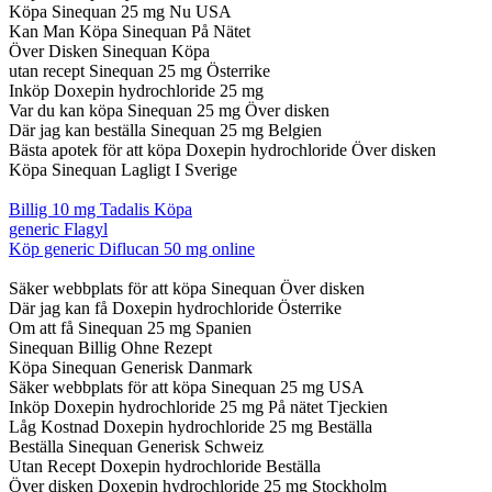
Köpa Sinequan 25 mg Nu USA
Kan Man Köpa Sinequan På Nätet
Över Disken Sinequan Köpa
utan recept Sinequan 25 mg Österrike
Inköp Doxepin hydrochloride 25 mg
Var du kan köpa Sinequan 25 mg Över disken
Där jag kan beställa Sinequan 25 mg Belgien
Bästa apotek för att köpa Doxepin hydrochloride Över disken
Köpa Sinequan Lagligt I Sverige
Billig 10 mg Tadalis Köpa
generic Flagyl
Köp generic Diflucan 50 mg online
Säker webbplats för att köpa Sinequan Över disken
Där jag kan få Doxepin hydrochloride Österrike
Om att få Sinequan 25 mg Spanien
Sinequan Billig Ohne Rezept
Köpa Sinequan Generisk Danmark
Säker webbplats för att köpa Sinequan 25 mg USA
Inköp Doxepin hydrochloride 25 mg På nätet Tjeckien
Låg Kostnad Doxepin hydrochloride 25 mg Beställa
Beställa Sinequan Generisk Schweiz
Utan Recept Doxepin hydrochloride Beställa
Över disken Doxepin hydrochloride 25 mg Stockholm