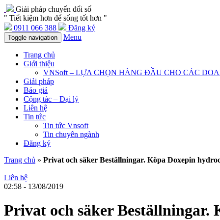
Giải pháp chuyển đổi số
" Tiết kiệm hơn để sống tốt hơn "
0911 066 388
Đăng ký
Menu
Toggle navigation
Trang chủ
Giới thiệu
VNSoft – LỰA CHỌN HÀNG ĐẦU CHO CÁC DO
Giải pháp
Báo giá
Cộng tác – Đại lý
Liên hệ
Tin tức
Tin tức Vnsoft
Tin chuyên ngành
Đăng ký
Trang chủ
»
Privat och säker Beställningar. Köpa Doxepin hydroch
Liên hệ
02:58 - 13/08/2019
Privat och säker Beställningar.