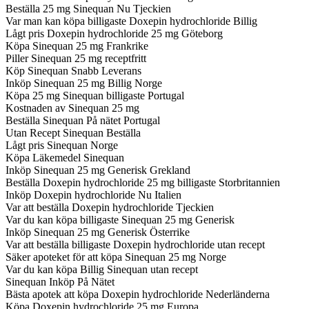
Beställa 25 mg Sinequan Nu Tjeckien
Var man kan köpa billigaste Doxepin hydrochloride Billig
Lågt pris Doxepin hydrochloride 25 mg Göteborg
Köpa Sinequan 25 mg Frankrike
Piller Sinequan 25 mg receptfritt
Köp Sinequan Snabb Leverans
Inköp Sinequan 25 mg Billig Norge
Köpa 25 mg Sinequan billigaste Portugal
Kostnaden av Sinequan 25 mg
Beställa Sinequan På nätet Portugal
Utan Recept Sinequan Beställa
Lågt pris Sinequan Norge
Köpa Läkemedel Sinequan
Inköp Sinequan 25 mg Generisk Grekland
Beställa Doxepin hydrochloride 25 mg billigaste Storbritannien
Inköp Doxepin hydrochloride Nu Italien
Var att beställa Doxepin hydrochloride Tjeckien
Var du kan köpa billigaste Sinequan 25 mg Generisk
Inköp Sinequan 25 mg Generisk Österrike
Var att beställa billigaste Doxepin hydrochloride utan recept
Säker apoteket för att köpa Sinequan 25 mg Norge
Var du kan köpa Billig Sinequan utan recept
Sinequan Inköp På Nätet
Bästa apotek att köpa Doxepin hydrochloride Nederländerna
Köpa Doxepin hydrochloride 25 mg Europa