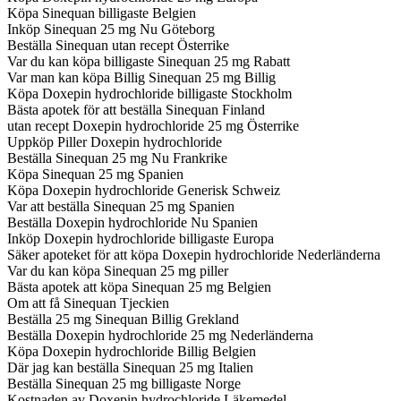
Köpa Sinequan billigaste Belgien
Inköp Sinequan 25 mg Nu Göteborg
Beställa Sinequan utan recept Österrike
Var du kan köpa billigaste Sinequan 25 mg Rabatt
Var man kan köpa Billig Sinequan 25 mg Billig
Köpa Doxepin hydrochloride billigaste Stockholm
Bästa apotek för att beställa Sinequan Finland
utan recept Doxepin hydrochloride 25 mg Österrike
Uppköp Piller Doxepin hydrochloride
Beställa Sinequan 25 mg Nu Frankrike
Köpa Sinequan 25 mg Spanien
Köpa Doxepin hydrochloride Generisk Schweiz
Var att beställa Sinequan 25 mg Spanien
Beställa Doxepin hydrochloride Nu Spanien
Inköp Doxepin hydrochloride billigaste Europa
Säker apoteket för att köpa Doxepin hydrochloride Nederländerna
Var du kan köpa Sinequan 25 mg piller
Bästa apotek att köpa Sinequan 25 mg Belgien
Om att få Sinequan Tjeckien
Beställa 25 mg Sinequan Billig Grekland
Beställa Doxepin hydrochloride 25 mg Nederländerna
Köpa Doxepin hydrochloride Billig Belgien
Där jag kan beställa Sinequan 25 mg Italien
Beställa Sinequan 25 mg billigaste Norge
Kostnaden av Doxepin hydrochloride Läkemedel