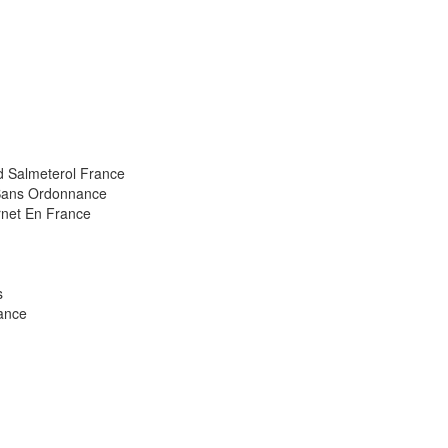
d Salmeterol France
 Sans Ordonnance
rnet En France
s
ance