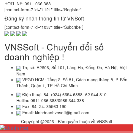
HOTLINE: 0911 066 388
[contact-form-7 id="1121" title="Register"]
Đăng ký nhận thông tin từ VNSoft
[contact-form-7 id="1037" title="Subcribe"]
VNSSoft - Chuyển đổi số
doanh nghiệp !
Trụ sở: R2606, Số 101, Láng Hạ, Đống Đa, Hà Nội, Việt
Nam
VPGD HCM: Tầng 2, Số 81, Cách mạng tháng 8, P. Bến
Thành, Quận 1, TP. Hồ Chí Minh.
Điện thoại: 84 -(024) 6654 6888 -62 944 810 -
Hotline:0911 066 388/0989 344 338
Fax: 84 -24. 35563 190
Email: kinhdoanhvnsoft@gmail.com
Copyright @2026 - Bản quyền thuộc về VNSSoft