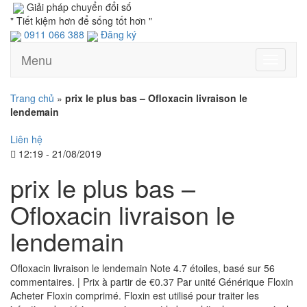
Giải pháp chuyển đổi số
" Tiết kiệm hơn để sống tốt hơn "
0911 066 388
Đăng ký
Menu
Toggle
navigati
Trang chủ
»
prix le plus bas – Ofloxacin livraison le
lendemain
Liên hệ
12:19 - 21/08/2019
prix le plus bas –
Ofloxacin livraison le
lendemain
Ofloxacin livraison le lendemain Note 4.7 étoiles, basé sur 56
commentaires. | Prix à partir de €0.37 Par unité Générique Floxin
Acheter Floxin comprimé. Floxin est utilisé pour traiter les