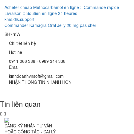
Acheter cheap Methocarbamol en ligne :: Commande rapide
Livraison :: Soutien en ligne 24 heures
kms.dis.support
Commander Kamagra Oral Jelly 20 mg pas cher
BH7rnW
Chi tiết liên hệ
Hotline
0911 066 388 - 0989 344 338
Email
kinhdoanhvnsoft@gmail.com
NHẬN THÔNG TIN NHANH HƠN
Tin liên quan
ĐĂNG KÝ NHẬN TƯ VẤN
HOẶC CỘNG TÁC - ĐẠI LÝ