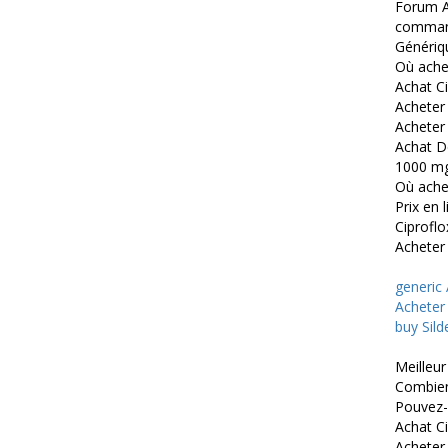
Forum A
command
Génériq
Où ache
Achat Ci
Acheter 
Acheter
Achat D
1000 mg
Où ache
Prix en 
Ciprofl
Acheter
generic
Acheter
buy Sild
Meilleur
Combien
Pouvez-
Achat C
Acheter