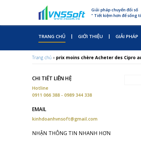
Giải pháp chuyển đổi số
" Tiết kiệm hơn để sống t
TRANG CHỦ
GIỚI THIỆU
GIẢI PHÁP
Trang chủ
»
prix moins chère Acheter des Cipro a
CHI TIẾT LIÊN HỆ
Hotline
0911 066 388 - 0989 344 338
EMAIL
kinhdoanhvnsoft@gmail.com
NHẬN THÔNG TIN NHANH HƠN