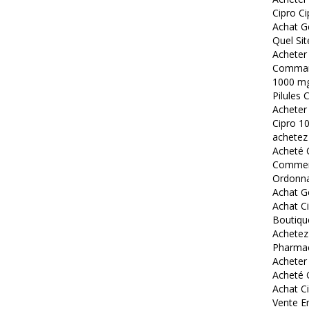
Cipro Ci
Achat G
Quel Sit
Acheter 
Command
1000 mg
Pilules
Acheter
Cipro 1
achetez
Acheté C
Comment
Ordonna
Achat G
Achat Ci
Boutique
Achetez 
Pharmac
Acheter
Acheté 
Achat C
Vente En