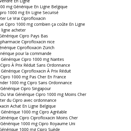
 Vendre En Ligne
000 mg Générique En Ligne Belgique
ipro 1000 mg En Ligne Securisé
er Le Vrai Ciprofloxacin
ue Cipro 1000 mg combien ça coûte En Ligne
 ligne acheter
Générique Cipro Pays Bas
pharmacie Ciprofloxacin nice
nérique Ciprofloxacin Zürich
énérique pour la commande
 Générique Cipro 1000 mg Nantes
 Cipro À Prix Réduit Sans Ordonnance
Générique Ciprofloxacin À Prix Réduit
 Cipro 1000 mg Pas Cher En France
der 1000 mg Cipro Sans Ordonnance
 Générique Cipro Singapour
 Du Vrai Générique Cipro 1000 mg Moins Cher
ter du Cipro avec ordonnance
xacin Achat En Ligne Belgique
 Générique 1000 mg Cipro Agréable
Générique Cipro Ciprofloxacin Moins Cher
 Générique 1000 mg Cipro Royaume Uni
Générique 1000 mg Cipro Suède