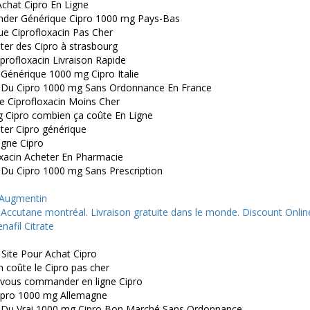
chat Cipro En Ligne
er Générique Cipro 1000 mg Pays-Bas
ue Ciprofloxacin Pas Cher
ter des Cipro à strasbourg
profloxacin Livraison Rapide
Générique 1000 mg Cipro Italie
 Du Cipro 1000 mg Sans Ordonnance En France
e Ciprofloxacin Moins Cher
 Cipro combien ça coûte En Ligne
ter Cipro générique
ligne Cipro
oxacin Acheter En Pharmacie
 Du Cipro 1000 mg Sans Prescription
 Augmentin
 Accutane montréal. Livraison gratuite dans le monde. Discount Onli
enafil Citrate
 Site Pour Achat Cipro
 coûte le Cipro pas cher
vous commander en ligne Cipro
ipro 1000 mg Allemagne
 Du Vrai 1000 mg Cipro Bon Marché Sans Ordonnance