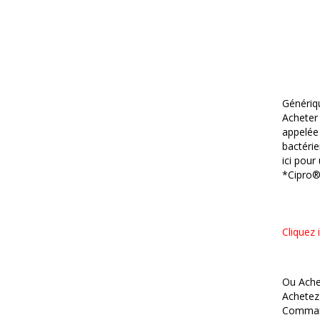
Génériq
Acheter 
appelée 
bactéri
ici pour
*Cipro®
Cliquez 
Ou Ache
Achetez
Command