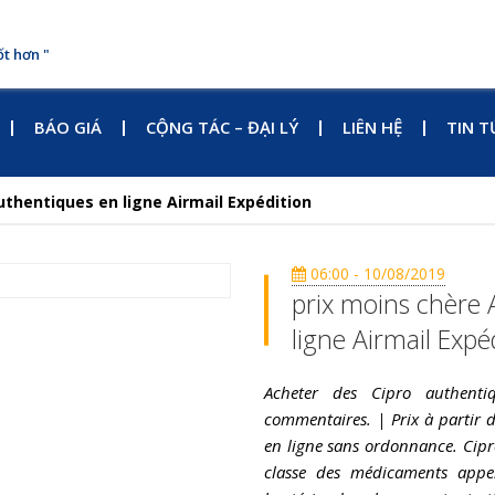
ốt hơn "
BÁO GIÁ
CỘNG TÁC – ĐẠI LÝ
LIÊN HỆ
TIN T
uthentiques en ligne Airmail Expédition
06:00 - 10/08/2019
prix moins chère 
ligne Airmail Expé
Acheter des Cipro authenti
commentaires. | Prix à partir 
en ligne sans ordonnance. Cipro
classe des médicaments appel