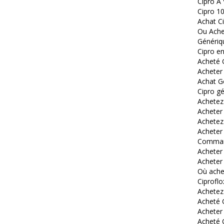
Cipro A
Cipro 1
Achat C
Ou Achet
Génériq
Cipro en
Acheté 
Acheter 
Achat Gé
Cipro g
Achetez
Acheter
Achetez 
Acheter
Comman
Acheter
Acheter
Où ache
Ciproflo
Achetez
Acheté 
Acheter
Acheté 