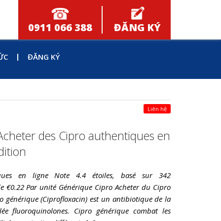
0911 066 388
ĐĂNG KÝ
ỨC
ĐĂNG KÝ
Liên hệ
Acheter des Cipro authentiques en
dition
ques en ligne Note 4.4 étoiles, basé sur 342
de €0.22 Par unité Générique Cipro Acheter du Cipro
 générique (Ciprofloxacin) est un antibiotique de la
ée fluoroquinolones. Cipro générique combat les