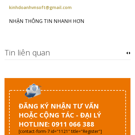
kinhdoanhvnsoft@gmail.com
NHẬN THÔNG TIN NHANH HƠN
Tin liên quan
ĐĂNG KÝ NHẬN TƯ VẤN
HOẶC CỘNG TÁC - ĐẠI LÝ
HOTLINE: 0911 066 388
[contact-form-7 id="1121" title="Register"]