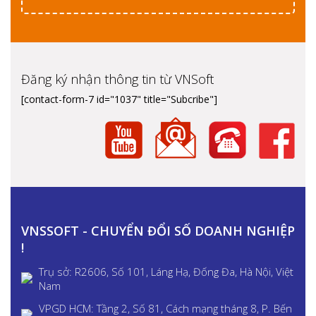
Đăng ký nhận thông tin từ VNSoft
[contact-form-7 id="1037" title="Subcribe"]
VNSSOFT - CHUYỂN ĐỔI SỐ DOANH NGHIỆP
!
Trụ sở: R2606, Số 101, Láng Hạ, Đống Đa, Hà Nội, Việt
Nam
VPGD HCM: Tầng 2, Số 81, Cách mạng tháng 8, P. Bến