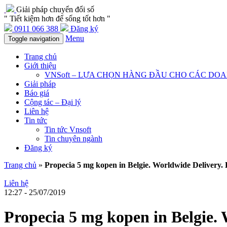
Giải pháp chuyển đổi số
" Tiết kiệm hơn để sống tốt hơn "
0911 066 388
Đăng ký
Menu
Toggle navigation
Trang chủ
Giới thiệu
VNSoft – LỰA CHỌN HÀNG ĐẦU CHO CÁC DO
Giải pháp
Báo giá
Cộng tác – Đại lý
Liên hệ
Tin tức
Tin tức Vnsoft
Tin chuyên ngành
Đăng ký
Trang chủ
»
Propecia 5 mg kopen in Belgie. Worldwide Delivery.
Liên hệ
12:27 - 25/07/2019
Propecia 5 mg kopen in Belgie.