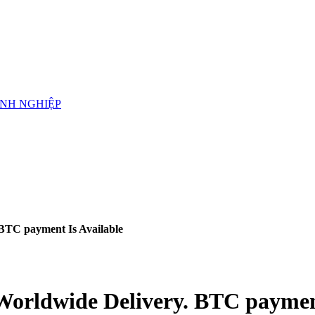
ANH NGHIỆP
 BTC payment Is Available
 Worldwide Delivery. BTC paymen