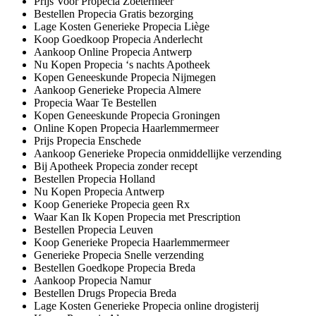
Prijs Voor Propecia Zoetermeer
Bestellen Propecia Gratis bezorging
Lage Kosten Generieke Propecia Liège
Koop Goedkoop Propecia Anderlecht
Aankoop Online Propecia Antwerp
Nu Kopen Propecia ‘s nachts Apotheek
Kopen Geneeskunde Propecia Nijmegen
Aankoop Generieke Propecia Almere
Propecia Waar Te Bestellen
Kopen Geneeskunde Propecia Groningen
Online Kopen Propecia Haarlemmermeer
Prijs Propecia Enschede
Aankoop Generieke Propecia onmiddellijke verzending
Bij Apotheek Propecia zonder recept
Bestellen Propecia Holland
Nu Kopen Propecia Antwerp
Koop Generieke Propecia geen Rx
Waar Kan Ik Kopen Propecia met Prescription
Bestellen Propecia Leuven
Koop Generieke Propecia Haarlemmermeer
Generieke Propecia Snelle verzending
Bestellen Goedkope Propecia Breda
Aankoop Propecia Namur
Bestellen Drugs Propecia Breda
Lage Kosten Generieke Propecia online drogisterij