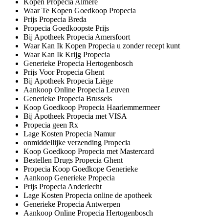
Kopen Propecia Almere
Waar Te Kopen Goedkoop Propecia
Prijs Propecia Breda
Propecia Goedkoopste Prijs
Bij Apotheek Propecia Amersfoort
Waar Kan Ik Kopen Propecia u zonder recept kunt
Waar Kan Ik Krijg Propecia
Generieke Propecia Hertogenbosch
Prijs Voor Propecia Ghent
Bij Apotheek Propecia Liège
Aankoop Online Propecia Leuven
Generieke Propecia Brussels
Koop Goedkoop Propecia Haarlemmermeer
Bij Apotheek Propecia met VISA
Propecia geen Rx
Lage Kosten Propecia Namur
onmiddellijke verzending Propecia
Koop Goedkoop Propecia met Mastercard
Bestellen Drugs Propecia Ghent
Propecia Koop Goedkope Generieke
Aankoop Generieke Propecia
Prijs Propecia Anderlecht
Lage Kosten Propecia online de apotheek
Generieke Propecia Antwerpen
Aankoop Online Propecia Hertogenbosch