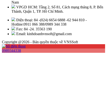
Nam
VPGD HCM: Tầng 2, Số 81, Cách mạng tháng 8, P. Bến
Thành, Quận 1, TP. Hồ Chí Minh.
Điện thoại: 84 -(024) 6654 6888 -62 944 810 -
Hotline:0911 066 388/0989 344 338
Fax: 84 -24. 35563 190
Email: kinhdoanhvnsoft@gmail.com
Copyright @2026 - Bản quyền thuộc về VNSSoft
0989344338