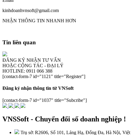
Email
kinhdoanhvnsoft@gmail.com
NHẬN THÔNG TIN NHANH HƠN
Tin liên quan
ĐĂNG KÝ NHẬN TƯ VẤN
HOẶC CỘNG TÁC - ĐẠI LÝ
HOTLINE: 0911 066 388
[contact-form-7 id="1121" title="Register"]
Đăng ký nhận thông tin từ VNSoft
[contact-form-7 id="1037" title="Subcribe"]
VNSSoft - Chuyển đổi số doanh nghiệp !
Trụ sở: R2606, Số 101, Láng Hạ, Đống Đa, Hà Nội, Việt