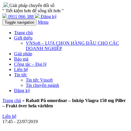
Giải pháp chuyển đổi số
" Tiết kiệm hơn để sống tốt hơn "
0911 066 388
Đăng ký
Menu
Toggle navigation
Trang chủ
Giới thiệu
VNSoft – LỰA CHỌN HÀNG ĐẦU CHO CÁC
DOANH NGHIỆP
Giải pháp
Báo giá
Cộng tác – Đại lý
Liên hệ
Tin tức
Tin tức Vnsoft
Tin chuyên ngành
Đăng ký
Trang chủ
»
Rabatt På omordnar – Inköp Viagra 150 mg Piller
– Frakt över hela världen
Liên hệ
17:45 - 22/07/2019