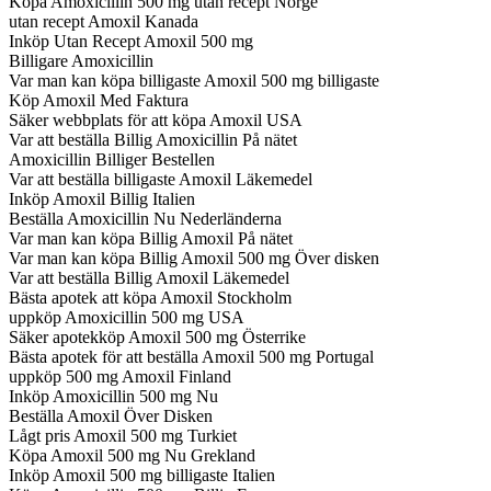
Köpa Amoxicillin 500 mg utan recept Norge
utan recept Amoxil Kanada
Inköp Utan Recept Amoxil 500 mg
Billigare Amoxicillin
Var man kan köpa billigaste Amoxil 500 mg billigaste
Köp Amoxil Med Faktura
Säker webbplats för att köpa Amoxil USA
Var att beställa Billig Amoxicillin På nätet
Amoxicillin Billiger Bestellen
Var att beställa billigaste Amoxil Läkemedel
Inköp Amoxil Billig Italien
Beställa Amoxicillin Nu Nederländerna
Var man kan köpa Billig Amoxil På nätet
Var man kan köpa Billig Amoxil 500 mg Över disken
Var att beställa Billig Amoxil Läkemedel
Bästa apotek att köpa Amoxil Stockholm
uppköp Amoxicillin 500 mg USA
Säker apotekköp Amoxil 500 mg Österrike
Bästa apotek för att beställa Amoxil 500 mg Portugal
uppköp 500 mg Amoxil Finland
Inköp Amoxicillin 500 mg Nu
Beställa Amoxil Över Disken
Lågt pris Amoxil 500 mg Turkiet
Köpa Amoxil 500 mg Nu Grekland
Inköp Amoxil 500 mg billigaste Italien