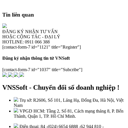
Tin liên quan
ĐĂNG KÝ NHẬN TƯ VẤN
HOẶC CỘNG TÁC - ĐẠI LÝ
HOTLINE: 0911 066 388
[contact-form-7 id="1121" title="Register"]
Đăng ký nhận thông tin từ VNSoft
[contact-form-7 id="1037" title="Subcribe"]
VNSSoft - Chuyển đổi số doanh nghiệp !
Trụ sở: R2606, Số 101, Láng Hạ, Đống Đa, Hà Nội, Việt
Nam
VPGD HCM: Tầng 2, Số 81, Cách mạng tháng 8, P. Bến
Thành, Quận 1, TP. Hồ Chí Minh.
Điện thoại: 84 -(024) 6654 6888 -62 944 810 -