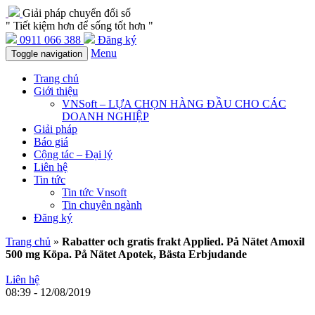
Giải pháp chuyển đổi số
" Tiết kiệm hơn để sống tốt hơn "
0911 066 388
Đăng ký
Menu
Toggle navigation
Trang chủ
Giới thiệu
VNSoft – LỰA CHỌN HÀNG ĐẦU CHO CÁC
DOANH NGHIỆP
Giải pháp
Báo giá
Cộng tác – Đại lý
Liên hệ
Tin tức
Tin tức Vnsoft
Tin chuyên ngành
Đăng ký
Trang chủ
»
Rabatter och gratis frakt Applied. På Nätet Amoxil
500 mg Köpa. På Nätet Apotek, Bästa Erbjudande
Liên hệ
08:39 - 12/08/2019