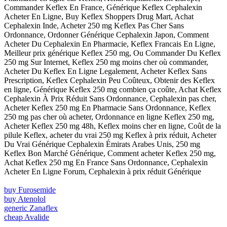
Commander Keflex En France, Générique Keflex Cephalexin
Acheter En Ligne, Buy Keflex Shoppers Drug Mart, Achat
Cephalexin Inde, Acheter 250 mg Keflex Pas Cher Sans
Ordonnance, Ordonner Générique Cephalexin Japon, Comment
Acheter Du Cephalexin En Pharmacie, Keflex Francais En Ligne,
Meilleur prix générique Keflex 250 mg, Ou Commander Du Keflex
250 mg Sur Internet, Keflex 250 mg moins cher où commander,
Acheter Du Keflex En Ligne Legalement, Acheter Keflex Sans
Prescription, Keflex Cephalexin Peu Coûteux, Obtenir des Keflex
en ligne, Générique Keflex 250 mg combien ça coûte, Achat Keflex
Cephalexin À Prix Réduit Sans Ordonnance, Cephalexin pas cher,
Acheter Keflex 250 mg En Pharmacie Sans Ordonnance, Keflex
250 mg pas cher où acheter, Ordonnance en ligne Keflex 250 mg,
Acheter Keflex 250 mg 48h, Keflex moins cher en ligne, Coût de la
pilule Keflex, acheter du vrai 250 mg Keflex à prix réduit, Acheter
Du Vrai Générique Cephalexin Émirats Arabes Unis, 250 mg
Keflex Bon Marché Générique, Comment acheter Keflex 250 mg,
Achat Keflex 250 mg En France Sans Ordonnance, Cephalexin
Acheter En Ligne Forum, Cephalexin à prix réduit Générique
buy Furosemide
buy Atenolol
generic Zanaflex
cheap Avalide