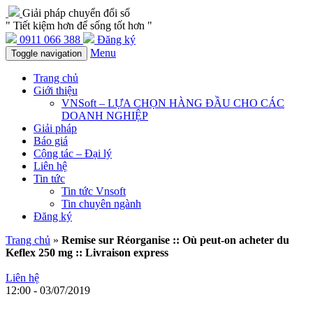
Giải pháp chuyển đổi số
" Tiết kiệm hơn để sống tốt hơn "
0911 066 388
Đăng ký
Menu
Toggle navigation
Trang chủ
Giới thiệu
VNSoft – LỰA CHỌN HÀNG ĐẦU CHO CÁC
DOANH NGHIỆP
Giải pháp
Báo giá
Cộng tác – Đại lý
Liên hệ
Tin tức
Tin tức Vnsoft
Tin chuyên ngành
Đăng ký
Trang chủ
»
Remise sur Réorganise :: Où peut-on acheter du
Keflex 250 mg :: Livraison express
Liên hệ
12:00 - 03/07/2019