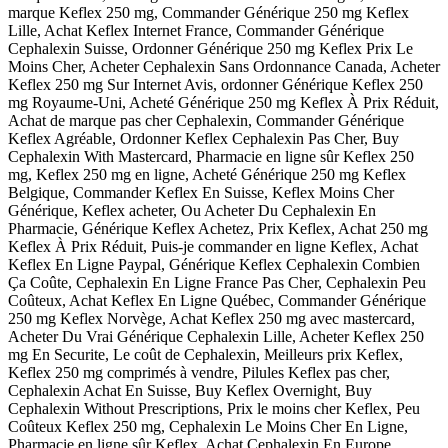
marque Keflex 250 mg, Commander Générique 250 mg Keflex
Lille, Achat Keflex Internet France, Commander Générique
Cephalexin Suisse, Ordonner Générique 250 mg Keflex Prix Le
Moins Cher, Acheter Cephalexin Sans Ordonnance Canada, Acheter
Keflex 250 mg Sur Internet Avis, ordonner Générique Keflex 250
mg Royaume-Uni, Acheté Générique 250 mg Keflex À Prix Réduit,
Achat de marque pas cher Cephalexin, Commander Générique
Keflex Agréable, Ordonner Keflex Cephalexin Pas Cher, Buy
Cephalexin With Mastercard, Pharmacie en ligne sûr Keflex 250
mg, Keflex 250 mg en ligne, Acheté Générique 250 mg Keflex
Belgique, Commander Keflex En Suisse, Keflex Moins Cher
Générique, Keflex acheter, Ou Acheter Du Cephalexin En
Pharmacie, Générique Keflex Achetez, Prix Keflex, Achat 250 mg
Keflex À Prix Réduit, Puis-je commander en ligne Keflex, Achat
Keflex En Ligne Paypal, Générique Keflex Cephalexin Combien
Ça Coûte, Cephalexin En Ligne France Pas Cher, Cephalexin Peu
Coûteux, Achat Keflex En Ligne Québec, Commander Générique
250 mg Keflex Norvège, Achat Keflex 250 mg avec mastercard,
Acheter Du Vrai Générique Cephalexin Lille, Acheter Keflex 250
mg En Securite, Le coût de Cephalexin, Meilleurs prix Keflex,
Keflex 250 mg comprimés à vendre, Pilules Keflex pas cher,
Cephalexin Achat En Suisse, Buy Keflex Overnight, Buy
Cephalexin Without Prescriptions, Prix le moins cher Keflex, Peu
Coûteux Keflex 250 mg, Cephalexin Le Moins Cher En Ligne,
Pharmacie en ligne sûr Keflex, Achat Cephalexin En Europe,