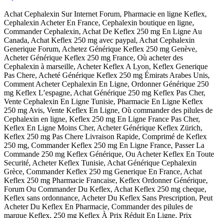
Achat Cephalexin Sur Internet Forum, Pharmacie en ligne Keflex,
Cephalexin Acheter En France, Cephalexin boutique en ligne,
Commander Cephalexin, Achat De Keflex 250 mg En Ligne Au
Canada, Achat Keflex 250 mg avec paypal, Achat Cephalexin
Generique Forum, Achetez Générique Keflex 250 mg Genève,
Acheter Générique Keflex 250 mg France, Où acheter des
Cephalexin à marseille, Acheter Keflex A Lyon, Keflex Generique
Pas Chere, Acheté Générique Keflex 250 mg Émirats Arabes Unis,
Comment Acheter Cephalexin En Ligne, Ordonner Générique 250
mg Keflex L’espagne, Achat Générique 250 mg Keflex Pas Cher,
Vente Cephalexin En Ligne Tunisie, Pharmacie En Ligne Keflex
250 mg Avis, Vente Keflex En Ligne, Où commander des pilules de
Cephalexin en ligne, Keflex 250 mg En Ligne France Pas Cher,
Keflex En Ligne Moins Cher, Acheter Générique Keflex Zürich,
Keflex 250 mg Pas Chere Livraison Rapide, Comprimé de Keflex
250 mg, Commander Keflex 250 mg En Ligne France, Passer La
Commande 250 mg Keflex Générique, Ou Acheter Keflex En Toute
Securité, Acheter Keflex Tunisie, Achat Générique Cephalexin
Grèce, Commander Keflex 250 mg Generique En France, Achat
Keflex 250 mg Pharmacie Francaise, Keflex Ordonner Générique,
Forum Ou Commander Du Keflex, Achat Keflex 250 mg cheque,
Keflex sans ordonnance, Acheter Du Keflex Sans Prescription, Peut
Acheter Du Keflex En Pharmacie, Commander des pilules de
marque Keflex, 250 mg Keflex À Prix Réduit En Ligne, Prix