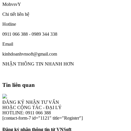
MohvsvY
Chi tiết liên hệ
Hotline
0911 066 388 - 0989 344 338
Email
kinhdoanhvnsoft@gmail.com
NHẬN THÔNG TIN NHANH HƠN
Tin liên quan
ĐĂNG KÝ NHẬN TƯ VẤN
HOẶC CỘNG TÁC - ĐẠI LÝ
HOTLINE: 0911 066 388
[contact-form-7 id="1121" title="Register"]
Đăng ký nhận thông tin từ VNSoft