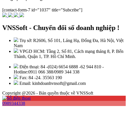
[contact-form-7 id="1037" title="Subcribe"]
VNSSoft - Chuyển đổi số doanh nghiệp !
Trụ sở: R2606, Số 101, Láng Hạ, Đống Đa, Hà Nội, Việt
Nam
VPGD HCM: Tầng 2, Số 81, Cách mạng tháng 8, P. Bến
Thành, Quận 1, TP. Hồ Chí Minh.
Điện thoại: 84 -(024) 6654 6888 -62 944 810 -
Hotline:0911 066 388/0989 344 338
Fax: 84 -24. 35563 190
Email: kinhdoanhvnsoft@gmail.com
Copyright @2026 - Bản quyền thuộc về VNSSoft
0989344338