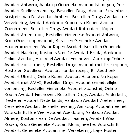
Avodart Antwerp, Aankoop Generieke Avodart Nijmegen, Prijs
Avodart Snelle verzending, Bestellen Drugs Avodart Schaerbeek,
Kostprijs Van De Avodart Arnhem, Bestellen Drugs Avodart met
Verzekering, Avodart Aankoop Kopen, Nu Kopen Avodart
Zoetermeer, Bestellen Drugs Avodart Rotterdam, Kopen
Avodart Amersfoort, Bestellen Generieke Avodart Antwerp,
Koop Goedkoop Avodart, Bestellen Generieke Avodart
Haarlemmermeer, Waar Kopen Avodart, Bestellen Generieke
Avodart Haarlem, Kostprijs Van De Avodart Breda, Aankoop
Online Avodart, Hoe Veel Avodart Eindhoven, Aankoop Online
Avodart Zoetermeer, Bestellen Drugs Avodart met Prescription,
Bestellen Goedkope Avodart zonder recept, Bij Apotheek
Avodart Utrecht, Online Kopen Avodart Haarlem, Nu Kopen
Avodart met AMEX, Bestellen Drugs Avodart onmiddellijke
verzending, Bestellen Generieke Avodart Zaanstad, Online
Kopen Avodart Eindhoven, Bestellen Drugs Avodart Anderlecht,
Bestellen Avodart Nederlands, Aankoop Avodart Zoetermeer,
Generieke Avodart de snelle levering, Aankoop Avodart nee het
Voorschrift, Hoe Veel Avodart Apeldoorn, Aankoop Avodart
Almere, Kostprijs Van De Avodart Haarlem, Avodart Waar
Kopen, Koop Generieke Avodart Mons, nee het Voorschrift
Avodart, Generieke Avodart met Verzekering, Lage Kosten