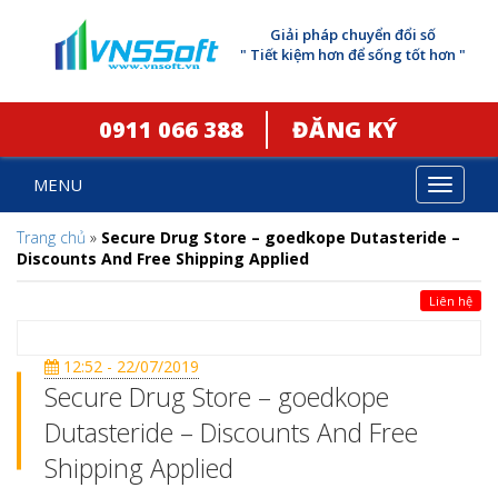
Giải pháp chuyển đổi số
" Tiết kiệm hơn để sống tốt hơn "
0911 066 388
ĐĂNG KÝ
MENU
Toggle
navigat
Trang chủ
»
Secure Drug Store – goedkope Dutasteride –
Discounts And Free Shipping Applied
Liên hệ
12:52 - 22/07/2019
Secure Drug Store – goedkope
Dutasteride – Discounts And Free
Shipping Applied