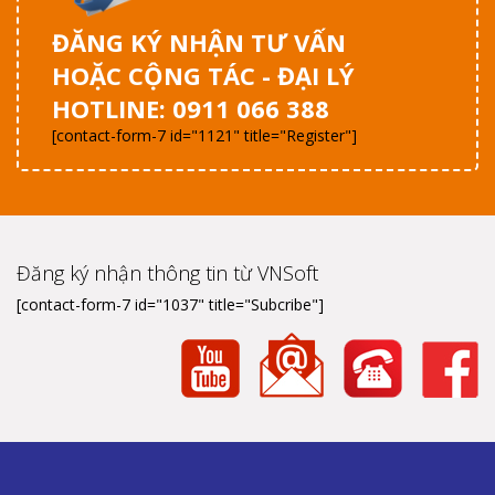
ĐĂNG KÝ NHẬN TƯ VẤN
HOẶC CỘNG TÁC - ĐẠI LÝ
HOTLINE: 0911 066 388
[contact-form-7 id="1121" title="Register"]
Đăng ký nhận thông tin từ VNSoft
[contact-form-7 id="1037" title="Subcribe"]