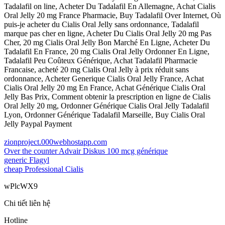
Tadalafil on line, Acheter Du Tadalafil En Allemagne, Achat Cialis
Oral Jelly 20 mg France Pharmacie, Buy Tadalafil Over Internet, Où
puis-je acheter du Cialis Oral Jelly sans ordonnance, Tadalafil
marque pas cher en ligne, Acheter Du Cialis Oral Jelly 20 mg Pas
Cher, 20 mg Cialis Oral Jelly Bon Marché En Ligne, Acheter Du
Tadalafil En France, 20 mg Cialis Oral Jelly Ordonner En Ligne,
Tadalafil Peu Coûteux Générique, Achat Tadalafil Pharmacie
Francaise, acheté 20 mg Cialis Oral Jelly à prix réduit sans
ordonnance, Acheter Generique Cialis Oral Jelly France, Achat
Cialis Oral Jelly 20 mg En France, Achat Générique Cialis Oral
Jelly Bas Prix, Comment obtenir la prescription en ligne de Cialis
Oral Jelly 20 mg, Ordonner Générique Cialis Oral Jelly Tadalafil
Lyon, Ordonner Générique Tadalafil Marseille, Buy Cialis Oral
Jelly Paypal Payment
zionproject.000webhostapp.com
Over the counter Advair Diskus 100 mcg générique
generic Flagyl
cheap Professional Cialis
wPlcWX9
Chi tiết liên hệ
Hotline