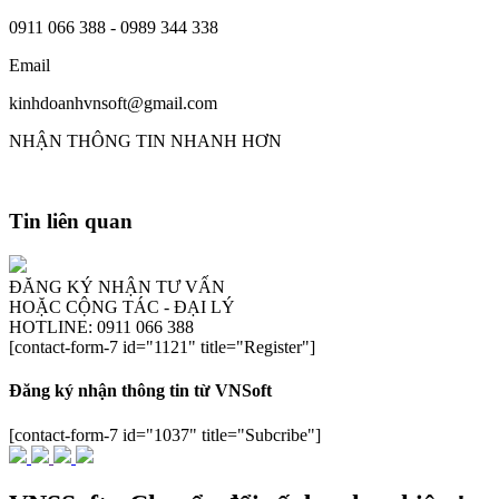
0911 066 388 - 0989 344 338
Email
kinhdoanhvnsoft@gmail.com
NHẬN THÔNG TIN NHANH HƠN
Tin liên quan
ĐĂNG KÝ NHẬN TƯ VẤN
HOẶC CỘNG TÁC - ĐẠI LÝ
HOTLINE: 0911 066 388
[contact-form-7 id="1121" title="Register"]
Đăng ký nhận thông tin từ VNSoft
[contact-form-7 id="1037" title="Subcribe"]