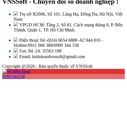
VNSSoft - Chuyển đổi số doanh nghiệp !
Trụ sở: R2606, Số 101, Láng Hạ, Đống Đa, Hà Nội, Việt
Nam
VPGD HCM: Tầng 2, Số 81, Cách mạng tháng 8, P. Bến
Thành, Quận 1, TP. Hồ Chí Minh.
Điện thoại: 84 -(024) 6654 6888 -62 944 810 -
Hotline:0911 066 388/0989 344 338
Fax: 84 -24. 35563 190
Email: kinhdoanhvnsoft@gmail.com
Copyright @2026 - Bản quyền thuộc về VNSSoft
0989344338