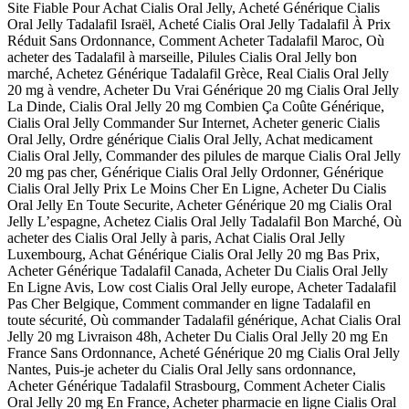
Site Fiable Pour Achat Cialis Oral Jelly, Acheté Générique Cialis
Oral Jelly Tadalafil Israël, Acheté Cialis Oral Jelly Tadalafil À Prix
Réduit Sans Ordonnance, Comment Acheter Tadalafil Maroc, Où
acheter des Tadalafil à marseille, Pilules Cialis Oral Jelly bon
marché, Achetez Générique Tadalafil Grèce, Real Cialis Oral Jelly
20 mg à vendre, Acheter Du Vrai Générique 20 mg Cialis Oral Jelly
La Dinde, Cialis Oral Jelly 20 mg Combien Ça Coûte Générique,
Cialis Oral Jelly Commander Sur Internet, Acheter generic Cialis
Oral Jelly, Ordre générique Cialis Oral Jelly, Achat medicament
Cialis Oral Jelly, Commander des pilules de marque Cialis Oral Jelly
20 mg pas cher, Générique Cialis Oral Jelly Ordonner, Générique
Cialis Oral Jelly Prix Le Moins Cher En Ligne, Acheter Du Cialis
Oral Jelly En Toute Securite, Acheter Générique 20 mg Cialis Oral
Jelly L’espagne, Achetez Cialis Oral Jelly Tadalafil Bon Marché, Où
acheter des Cialis Oral Jelly à paris, Achat Cialis Oral Jelly
Luxembourg, Achat Générique Cialis Oral Jelly 20 mg Bas Prix,
Acheter Générique Tadalafil Canada, Acheter Du Cialis Oral Jelly
En Ligne Avis, Low cost Cialis Oral Jelly europe, Acheter Tadalafil
Pas Cher Belgique, Comment commander en ligne Tadalafil en
toute sécurité, Où commander Tadalafil générique, Achat Cialis Oral
Jelly 20 mg Livraison 48h, Acheter Du Cialis Oral Jelly 20 mg En
France Sans Ordonnance, Acheté Générique 20 mg Cialis Oral Jelly
Nantes, Puis-je acheter du Cialis Oral Jelly sans ordonnance,
Acheter Générique Tadalafil Strasbourg, Comment Acheter Cialis
Oral Jelly 20 mg En France, Acheter pharmacie en ligne Cialis Oral