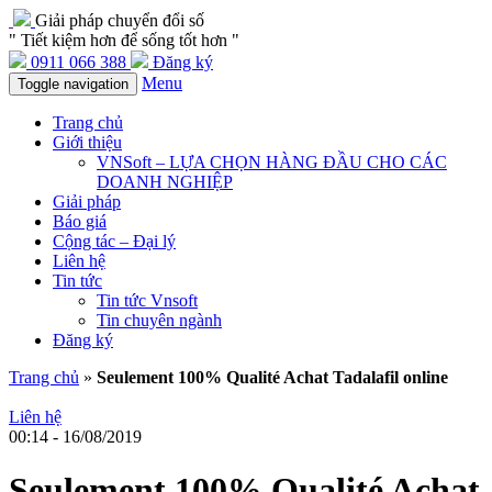
Giải pháp chuyển đổi số
" Tiết kiệm hơn để sống tốt hơn "
0911 066 388
Đăng ký
Menu
Toggle navigation
Trang chủ
Giới thiệu
VNSoft – LỰA CHỌN HÀNG ĐẦU CHO CÁC
DOANH NGHIỆP
Giải pháp
Báo giá
Cộng tác – Đại lý
Liên hệ
Tin tức
Tin tức Vnsoft
Tin chuyên ngành
Đăng ký
Trang chủ
»
Seulement 100% Qualité Achat Tadalafil online
Liên hệ
00:14 - 16/08/2019
Seulement 100% Qualité Achat