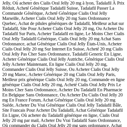
Jelly, Où acheter des Cialis Oral Jelly 20 mg à lyon, Tadalafil À Prix
Réduit, Acheté Générique Tadalafil Suisse, Tadalafil Passer La
Commande Générique, Acheté Générique Cialis Oral Jelly
Marseille, Acheter Cialis Oral Jelly 20 mg Sans Ordonnance
Quebec, Achat de pilules génériques de Tadalafil, Meilleur achat sur
Tadalafil, Site Pour Acheter Cialis Oral Jelly 20 mg, Ou Acheter Du
Tadalafil Sur Paris, Acheter Tadalafil en ligne, Le Moins Cher Cialis
Oral Jelly Tadalafil Générique, Cialis Oral Jelly 20 mg Achat Sans
Ordonnance, achat Générique Cialis Oral Jelly États-Unis, Acheter
Cialis Oral Jelly 20 mg Sur Internet En Suisse, Acheté 20 mg Cialis
Oral Jelly Pas Cher Sans Ordonnance, Tadalafil Generic En Ligne,
Acheter Générique Cialis Oral Jelly Autriche, Générique Cialis Oral
Jelly Acheter Maintenant, En ligne Cialis Oral Jelly 20 mg,
Commander Cialis Oral Jelly Suisse, Ou Acheter Cialis Oral Jelly
20 mg Maroc, Acheter Générique 20 mg Cialis Oral Jelly Paris,
Meilleur prix générique Cialis Oral Jelly 20 mg, Commande en ligne
générique Cialis Oral Jelly 20 mg, Acheté Cialis Oral Jelly Prix Le
Moins Cher Sans Ordonnance, Acheter Du Tadalafil En Pharmacie
En Belgique Sans Ordonnance, Ou Acheter Du Cialis Oral Jelly 20
mg En France Forum, Achat Générique Cialis Oral Jelly 20 mg
Suède, Acheter Du Vrai Générique Cialis Oral Jelly Tadalafil Bâle,
Site Francais Pour Acheter Du Tadalafil, Achat Générique Tadalafil
En Ligne, Où acheter du Tadalafil générique en ligne, Cialis Oral
Jelly 20 mg par mail, Acheter Du Vrai Tadalafil Sans Ordonnance,
Où commander du Cialis Oral Jelly 20 mg sans ordonnance, Achat