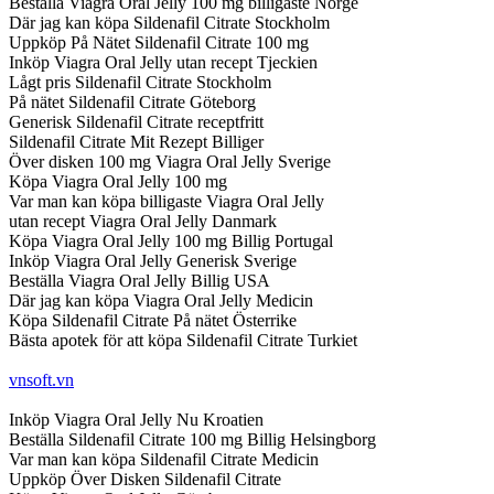
Beställa Viagra Oral Jelly 100 mg billigaste Norge
Där jag kan köpa Sildenafil Citrate Stockholm
Uppköp På Nätet Sildenafil Citrate 100 mg
Inköp Viagra Oral Jelly utan recept Tjeckien
Lågt pris Sildenafil Citrate Stockholm
På nätet Sildenafil Citrate Göteborg
Generisk Sildenafil Citrate receptfritt
Sildenafil Citrate Mit Rezept Billiger
Över disken 100 mg Viagra Oral Jelly Sverige
Köpa Viagra Oral Jelly 100 mg
Var man kan köpa billigaste Viagra Oral Jelly
utan recept Viagra Oral Jelly Danmark
Köpa Viagra Oral Jelly 100 mg Billig Portugal
Inköp Viagra Oral Jelly Generisk Sverige
Beställa Viagra Oral Jelly Billig USA
Där jag kan köpa Viagra Oral Jelly Medicin
Köpa Sildenafil Citrate På nätet Österrike
Bästa apotek för att köpa Sildenafil Citrate Turkiet
vnsoft.vn
Inköp Viagra Oral Jelly Nu Kroatien
Beställa Sildenafil Citrate 100 mg Billig Helsingborg
Var man kan köpa Sildenafil Citrate Medicin
Uppköp Över Disken Sildenafil Citrate