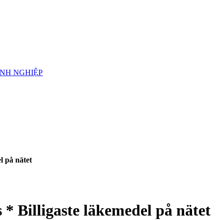
ANH NGHIỆP
el på nätet
is * Billigaste läkemedel på nätet