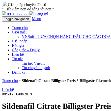
Giải pháp chuyển đổi số
" Tiết kiệm hơn để sống tốt hơn "
0911 066 388
Đăng ký
Menu
Toggle navigation
Trang chủ
Giới thiệu
VNSoft – LỰA CHỌN HÀNG ĐẦU CHO CÁC DO
Giải pháp
Báo giá
Cộng tác – Đại lý
Liên hệ
Tin tức
Tin tức Vnsoft
Tin chuyên ngành
Đăng ký
Trang chủ
»
Sildenafil Citrate Billigster Preis * Billigaste läkemed
Liên hệ
08:59 - 16/08/2019
Sildenafil Citrate Billigster Pre