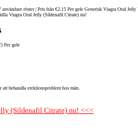
67 användare röster | Pris från €2.15 Per gele Generisk Viagra Oral Jelly
lla Viagra Oral Jelly (Sildenafil Citrate) nu!
s
15
Per gele
för att behandla erektionsproblem hos män.
lly (Sildenafil Citrate) nu! <<<