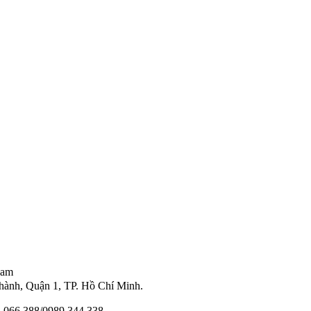
Nam
ành, Quận 1, TP. Hồ Chí Minh.
11 066 388/0989 344 338