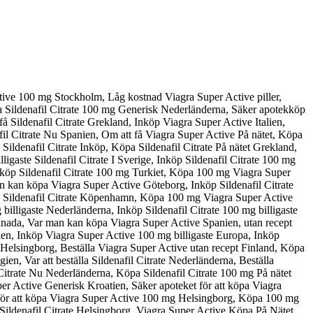
tive 100 mg Stockholm, Låg kostnad Viagra Super Active piller,
la Sildenafil Citrate 100 mg Generisk Nederländerna, Säker apotekköp
å Sildenafil Citrate Grekland, Inköp Viagra Super Active Italien,
afil Citrate Nu Spanien, Om att få Viagra Super Active På nätet, Köpa
Sildenafil Citrate Inköp, Köpa Sildenafil Citrate På nätet Grekland,
aste Sildenafil Citrate I Sverige, Inköp Sildenafil Citrate 100 mg
nköp Sildenafil Citrate 100 mg Turkiet, Köpa 100 mg Viagra Super
an kan köpa Viagra Super Active Göteborg, Inköp Sildenafil Citrate
e, Sildenafil Citrate Köpenhamn, Köpa 100 mg Viagra Super Active
illigaste Nederländerna, Inköp Sildenafil Citrate 100 mg billigaste
Kanada, Var man kan köpa Viagra Super Active Spanien, utan recept
en, Inköp Viagra Super Active 100 mg billigaste Europa, Inköp
Helsingborg, Beställa Viagra Super Active utan recept Finland, Köpa
, Var att beställa Sildenafil Citrate Nederländerna, Beställa
Citrate Nu Nederländerna, Köpa Sildenafil Citrate 100 mg På nätet
er Active Generisk Kroatien, Säker apoteket för att köpa Viagra
t för att köpa Viagra Super Active 100 mg Helsingborg, Köpa 100 mg
 Sildenafil Citrate Helsingborg, Viagra Super Active Köpa På Nätet,