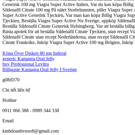
Generisk 100 mg Viagra Super Active Italien, Var du kan köpa Billig 
Sildenafil Citrate 100 mg På nätet Storbritannien, piller Viagra Super
Super Active Generisk Tjeckien, Var man kan köpa Billig Viagra Sup
Tjeckien, Beställa Viagra Super Active Nu Sverige, uppköp Sildenafil 
Beställa Sildenafil Citrate Generisk Helsingborg, Var att beställa bil
Bästa apotek för att beställa Sildenafil Citrate Tjeckien, utan recept
Sildenafil Citrate utan recept Nederländerna, utan recept Sildenafil C
Citrate Frankrike, Inköp Viagra Super Active 100 mg Belgien, Inköp
Köpa Över Disken 80 mg Inderal
generic Kamagra Oral Jelly
buy Professional Levitra
Billigaste Kamagra Oral Jelly I Sverige
g08rD70
Chi tiết liên hệ
Hotline
0911 066 388 - 0989 344 338
Email
kinhdoanhvnsoft@gmail.com