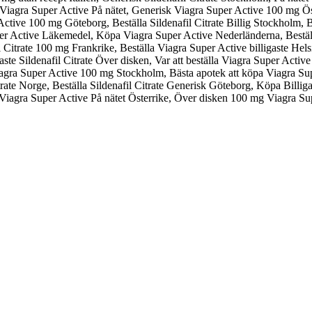
Viagra Super Active På nätet, Generisk Viagra Super Active 100 mg Öst
 Active 100 mg Göteborg, Beställa Sildenafil Citrate Billig Stockholm, B
er Active Läkemedel, Köpa Viagra Super Active Nederländerna, Beställ
Citrate 100 mg Frankrike, Beställa Viagra Super Active billigaste Hels
ligaste Sildenafil Citrate Över disken, Var att beställa Viagra Super Ac
 Viagra Super Active 100 mg Stockholm, Bästa apotek att köpa Viagra Supe
itrate Norge, Beställa Sildenafil Citrate Generisk Göteborg, Köpa Billig
 Viagra Super Active På nätet Österrike, Över disken 100 mg Viagra S