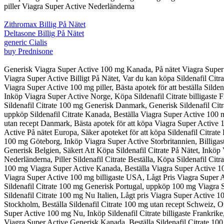
piller Viagra Super Active Nederländerna
Zithromax Billig På Nätet
Deltasone Billig På Nätet
generic Cialis
buy Prednisone
Generisk Viagra Super Active 100 mg Kanada, På nätet Viagra Super 
Viagra Super Active Billigt På Nätet, Var du kan köpa Sildenafil Cit
Viagra Super Active 100 mg piller, Bästa apotek för att beställa Sild
Inköp Viagra Super Active Norge, Köpa Sildenafil Citrate billigaste F
Sildenafil Citrate 100 mg Generisk Danmark, Generisk Sildenafil Citrat
uppköp Sildenafil Citrate Kanada, Beställa Viagra Super Active 100 m
utan recept Danmark, Bästa apotek för att köpa Viagra Super Active 
Active På nätet Europa, Säker apoteket för att köpa Sildenafil Citra
100 mg Göteborg, Inköp Viagra Super Active Storbritannien, Billiga
Generisk Belgien, Säkert Att Köpa Sildenafil Citrate På Nätet, Inköp
Nederländerna, Piller Sildenafil Citrate Beställa, Köpa Sildenafil C
100 mg Viagra Super Active Kanada, Beställa Viagra Super Active 10
Viagra Super Active 100 mg billigaste USA, Lågt Pris Viagra Super A
Sildenafil Citrate 100 mg Generisk Portugal, uppköp 100 mg Viagra Su
Sildenafil Citrate 100 mg Nu Italien, Lågt pris Viagra Super Active
Stockholm, Beställa Sildenafil Citrate 100 mg utan recept Schweiz, 
Super Active 100 mg Nu, Inköp Sildenafil Citrate billigaste Frankri
Viagra Super Active Generisk Kanada, Beställa Sildenafil Citrate 100 