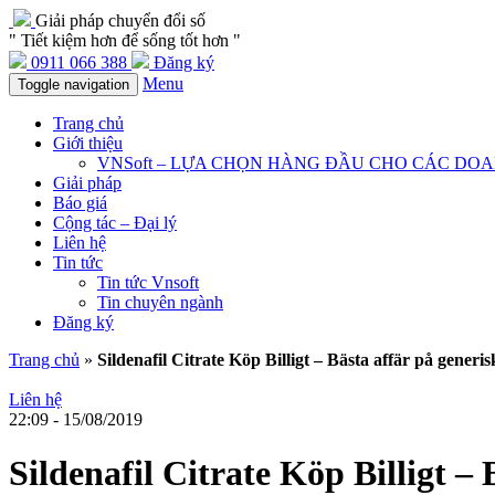
Giải pháp chuyển đổi số
" Tiết kiệm hơn để sống tốt hơn "
0911 066 388
Đăng ký
Menu
Toggle navigation
Trang chủ
Giới thiệu
VNSoft – LỰA CHỌN HÀNG ĐẦU CHO CÁC DO
Giải pháp
Báo giá
Cộng tác – Đại lý
Liên hệ
Tin tức
Tin tức Vnsoft
Tin chuyên ngành
Đăng ký
Trang chủ
»
Sildenafil Citrate Köp Billigt – Bästa affär på generi
Liên hệ
22:09 - 15/08/2019
Sildenafil Citrate Köp Billigt –