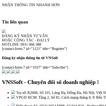
NHẬN THÔNG TIN NHANH HƠN
Tin liên quan
ĐĂNG KÝ NHẬN TƯ VẤN
HOẶC CỘNG TÁC - ĐẠI LÝ
HOTLINE: 0911 066 388
[contact-form-7 id="1121" title="Register"]
Đăng ký nhận thông tin từ VNSoft
[contact-form-7 id="1037" title="Subcribe"]
VNSSoft - Chuyển đổi số doanh nghiệp !
Trụ sở: R2606, Số 101, Láng Hạ, Đống Đa, Hà Nội, Việt 
VPGD HCM: Tầng 2, Số 81, Cách mạng tháng 8, P. Bến Th
Điện thoại: 84 -(024) 6654 6888 -62 944 810 - Hotline:09