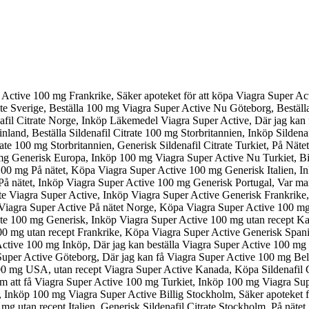
Active 100 mg Frankrike, Säker apoteket för att köpa Viagra Super Ac
rate Sverige, Beställa 100 mg Viagra Super Active Nu Göteborg, Bestäl
enafil Citrate Norge, Inköp Läkemedel Viagra Super Active, Där jag kan f
inland, Beställa Sildenafil Citrate 100 mg Storbritannien, Inköp Silden
e 100 mg Storbritannien, Generisk Sildenafil Citrate Turkiet, På Nätet 
g Generisk Europa, Inköp 100 mg Viagra Super Active Nu Turkiet, Billig
100 mg På nätet, Köpa Viagra Super Active 100 mg Generisk Italien, I
te På nätet, Inköp Viagra Super Active 100 mg Generisk Portugal, Var m
ste Viagra Super Active, Inköp Viagra Super Active Generisk Frankrik
 Viagra Super Active På nätet Norge, Köpa Viagra Super Active 100 mg b
itrate 100 mg Generisk, Inköp Viagra Super Active 100 mg utan recept 
0 mg utan recept Frankrike, Köpa Viagra Super Active Generisk Spani
ctive 100 mg Inköp, Där jag kan beställa Viagra Super Active 100 mg 
per Active Göteborg, Där jag kan få Viagra Super Active 100 mg Belgien
 100 mg USA, utan recept Viagra Super Active Kanada, Köpa Sildenafil 
Om att få Viagra Super Active 100 mg Turkiet, Inköp 100 mg Viagra Sup
ke, Inköp 100 mg Viagra Super Active Billig Stockholm, Säker apoteke
mg utan recept Italien, Generisk Sildenafil Citrate Stockholm, På nätet