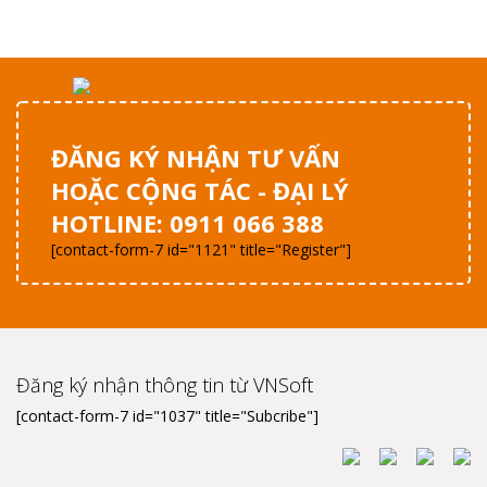
ĐĂNG KÝ NHẬN TƯ VẤN
HOẶC CỘNG TÁC - ĐẠI LÝ
HOTLINE: 0911 066 388
[contact-form-7 id="1121" title="Register"]
Đăng ký nhận thông tin từ VNSoft
[contact-form-7 id="1037" title="Subcribe"]