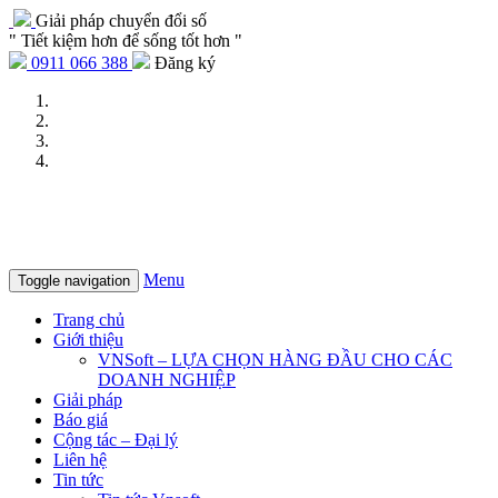
Giải pháp chuyển đổi số
" Tiết kiệm hơn để sống tốt hơn "
0911 066 388
Đăng ký
Menu
Toggle navigation
Trang chủ
Giới thiệu
VNSoft – LỰA CHỌN HÀNG ĐẦU CHO CÁC
DOANH NGHIỆP
Giải pháp
Báo giá
Cộng tác – Đại lý
Liên hệ
Tin tức