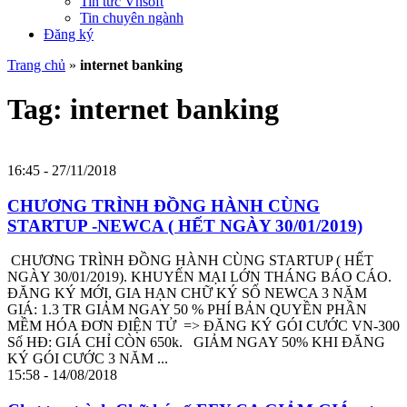
Tin tức Vnsoft
Tin chuyên ngành
Đăng ký
Trang chủ
»
internet banking
Tag: internet banking
16:45 - 27/11/2018
CHƯƠNG TRÌNH ĐỒNG HÀNH CÙNG
STARTUP -NEWCA ( HẾT NGÀY 30/01/2019)
CHƯƠNG TRÌNH ĐỒNG HÀNH CÙNG STARTUP ( HẾT
NGÀY 30/01/2019). KHUYẾN MẠI LỚN THÁNG BÁO CÁO.
ĐĂNG KÝ MỚI, GIA HẠN CHỮ KÝ SỐ NEWCA 3 NĂM
GIÁ: 1.3 TR GIẢM NGAY 50 % PHÍ BẢN QUYỀN PHẦN
MỀM HÓA ĐƠN ĐIỆN TỬ => ĐĂNG KÝ GÓI CƯỚC VN-300
Số HĐ: GIÁ CHỈ CÒN 650k. GIẢM NGAY 50% KHI ĐĂNG
KÝ GÓI CƯỚC 3 NĂM ...
15:58 - 14/08/2018