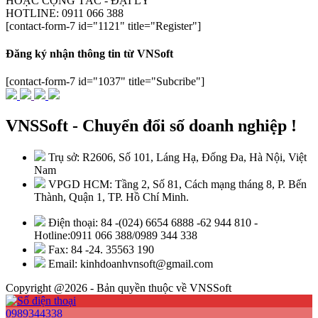
HOẶC CỘNG TÁC - ĐẠI LÝ
HOTLINE: 0911 066 388
[contact-form-7 id="1121" title="Register"]
Đăng ký nhận thông tin từ VNSoft
[contact-form-7 id="1037" title="Subcribe"]
VNSSoft - Chuyển đổi số doanh nghiệp !
Trụ sở: R2606, Số 101, Láng Hạ, Đống Đa, Hà Nội, Việt
Nam
VPGD HCM: Tầng 2, Số 81, Cách mạng tháng 8, P. Bến
Thành, Quận 1, TP. Hồ Chí Minh.
Điện thoại: 84 -(024) 6654 6888 -62 944 810 -
Hotline:0911 066 388/0989 344 338
Fax: 84 -24. 35563 190
Email: kinhdoanhvnsoft@gmail.com
Copyright @2026 - Bản quyền thuộc về VNSSoft
0989344338