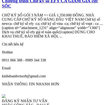
Chương trình Chữ ký số EFY CA GIẢM GIÁ cực
SỐC
CHỮ KÝ SỐ GÓI 3 NĂM => GIÁ 1.350.000 ĐỒNG. NHÀ
CUNG CẤP CHỮ KÝ SỐ HÀNG ĐẦU VIỆT NAM Chữ ký số
newca- chữ ký số efy -ca; chữ ký số vina -ca; chữ ký số vnpt - ca ....
[caption id="attachment_1231" align="alignnone" width="1366"]
Dịch vụ chữ ký số efy giá rẻ toàn quốc[/caption] DÙNG CHO
KHAI THUẾ, BẢO HIỂM XÃ HỘI, ...
Chi tiết liên hệ
Hotline
0911 066 388 - 0989 344 338
Email
kinhdoanhvnsoft@gmail.com
NHẬN THÔNG TIN NHANH HƠN
ĐĂNG KÝ NHẬN TƯ VẤN