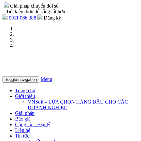
Giải pháp chuyển đổi số
" Tiết kiệm hơn để sống tốt hơn "
0911 066 388
Đăng ký
Menu
Toggle navigation
Trang chủ
Giới thiệu
VNSoft – LỰA CHỌN HÀNG ĐẦU CHO CÁC
DOANH NGHIỆP
Giải pháp
Báo giá
Cộng tác – Đại lý
Liên hệ
Tin tức