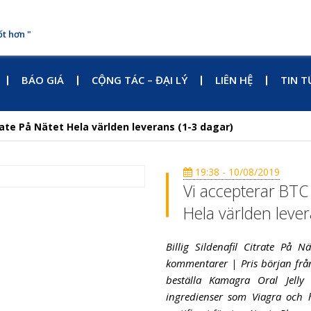
ốt hơn "
BÁO GIÁ
CỘNG TÁC – ĐẠI LÝ
LIÊN HỆ
TIN T
trate På Nätet Hela världen leverans (1-3 dagar)
19:38 - 10/08/2019
Vi accepterar BTC B
Hela världen lever
Billig Sildenafil Citrate På 
kommentarer | Pris början från
beställa Kamagra Oral Jell
ingredienser som Viagra och