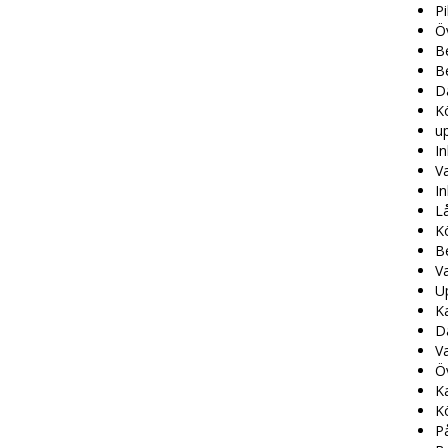
Pi
Öv
Be
Be
Dä
Kö
up
In
Va
In
Lå
K
Be
Va
U
Ka
Dä
Va
Ö
K
K
På