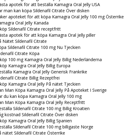
sta apotek för att beställa Kamagra Oral Jelly USA
r man kan köpa Sildenafil Citrate Över disken
ker apoteket för att köpa Kamagra Oral Jelly 100 mg Österrike
amagra Oral Jelly Kanada
köp Sildenafil Citrate receptfritt
sta apotek för att köpa Kamagra Oral Jelly piller
 Nätet Sildenafil Citrate
pa Sildenafil Citrate 100 mg Nu Tjeckien
ldenafil Citrate Köpa
köp 100 mg Kamagra Oral Jelly Billig Nederländerna
köp Kamagra Oral Jelly Billig Europa
ställa Kamagra Oral Jelly Generisk Frankrike
ldenafil Citrate Billig Rezeptfrei
köp Kamagra Oral Jelly På nätet Tjeckien
an Man Köpa Kamagra Oral Jelly På Apoteket I Sverige
ar du kan köpa Kamagra Oral Jelly 100 mg
an Man Köpa Kamagra Oral Jelly Receptfritt
ställa Sildenafil Citrate 100 mg Billig Kroatien
g kostnad Sildenafil Citrate Över disken
köp Kamagra Oral Jelly Billig Spanien
ställa Sildenafil Citrate 100 mg billigaste Norge
 nätet Sildenafil Citrate Österrike