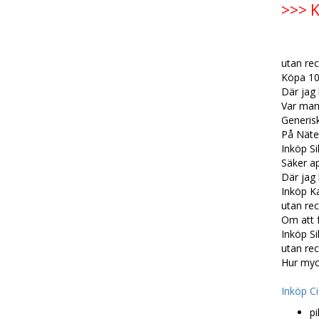
>>> K
utan re
Köpa 10
Där jag
Var man 
Generis
På Näte
Inköp Si
Säker a
Där jag
Inköp Ka
utan rec
Om att 
Inköp Si
utan re
Hur myck
Inköp Ci
pi