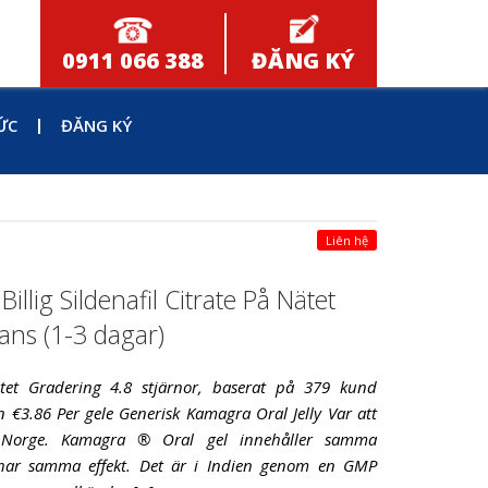
0911 066 388
ĐĂNG KÝ
ỨC
ĐĂNG KÝ
Liên hệ
illig Sildenafil Citrate På Nätet
ans (1-3 dagar)
Nätet Gradering 4.8 stjärnor, baserat på 379 kund
 €3.86 Per gele Generisk Kamagra Oral Jelly Var att
y Norge. Kamagra ® Oral gel innehåller samma
 har samma effekt. Det är i Indien genom en GMP