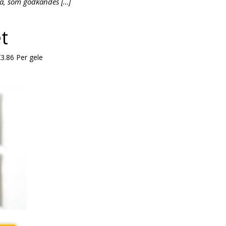
ma, som godkändes […]
et
3.86
Per gele