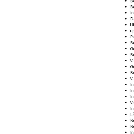
Be
Be
In
Dä
Ut
u
På
B
Ge
B
V
G
Be
Va
In
In
In
Va
In
Lå
Be
Be
I