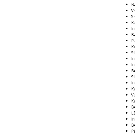
Bä
Va
Sä
K
In
Bä
På
Kö
Si
In
In
Be
Si
In
K
V
K
Be
Lå
In
Be
På