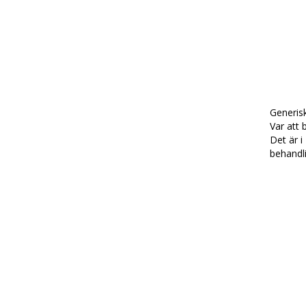
Generisk
Var att
Det är 
behandli