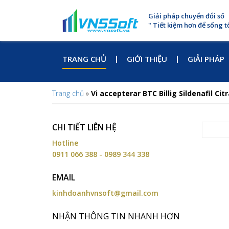
Giải pháp chuyển đổi số
" Tiết kiệm hơn để sống t
TRANG CHỦ
GIỚI THIỆU
GIẢI PHÁP
Trang chủ
»
Vi accepterar BTC Billig Sildenafil Ci
CHI TIẾT LIÊN HỆ
Hotline
0911 066 388 - 0989 344 338
EMAIL
kinhdoanhvnsoft@gmail.com
NHẬN THÔNG TIN NHANH HƠN