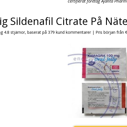
certifierat företag Ajanta Phar
lig Sildenafil Citrate På Nät
ng
4.8
stjärnor, baserat på
379
kund kommentarer
|
Pris början från
€