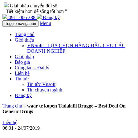
Giải pháp chuyển đổi số
" Tiết kiệm hơn để sống tốt hơn "
0911 066 388
Đăng ký
Menu
Toggle navigation
Trang chủ
Giới thiệu
VNSoft – LỰA CHỌN HÀNG ĐẦU CHO CÁC
DOANH NGHIỆP
Giải pháp
Báo giá
Cộng tác – Đại lý
Liên hệ
Tin tức
Tin tức Vnsoft
Tin chuyên ngành
Đăng ký
Trang chủ
»
waar te kopen Tadalafil Brugge – Best Deal On
Generic Drugs
Liên hệ
06:01 - 24/07/2019