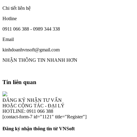
Chi tiết liên hệ
Hotline
0911 066 388 - 0989 344 338
Email
kinhdoanhvnsoft@gmail.com
NHẬN THÔNG TIN NHANH HƠN
Tin liên quan
ĐĂNG KÝ NHẬN TƯ VẤN
HOẶC CỘNG TÁC - ĐẠI LÝ
HOTLINE: 0911 066 388
[contact-form-7 id="1121" title="Register"]
Đăng ký nhận thông tin từ VNSoft