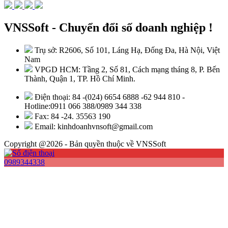
VNSSoft - Chuyển đổi số doanh nghiệp !
Trụ sở: R2606, Số 101, Láng Hạ, Đống Đa, Hà Nội, Việt
Nam
VPGD HCM: Tầng 2, Số 81, Cách mạng tháng 8, P. Bến
Thành, Quận 1, TP. Hồ Chí Minh.
Điện thoại: 84 -(024) 6654 6888 -62 944 810 -
Hotline:0911 066 388/0989 344 338
Fax: 84 -24. 35563 190
Email: kinhdoanhvnsoft@gmail.com
Copyright @2026 - Bản quyền thuộc về VNSSoft
0989344338