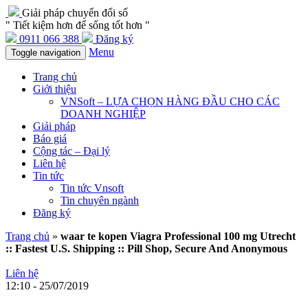
Giải pháp chuyển đổi số
" Tiết kiệm hơn để sống tốt hơn "
0911 066 388
Đăng ký
Menu
Toggle navigation
Trang chủ
Giới thiệu
VNSoft – LỰA CHỌN HÀNG ĐẦU CHO CÁC
DOANH NGHIỆP
Giải pháp
Báo giá
Cộng tác – Đại lý
Liên hệ
Tin tức
Tin tức Vnsoft
Tin chuyên ngành
Đăng ký
Trang chủ
»
waar te kopen Viagra Professional 100 mg Utrecht
:: Fastest U.S. Shipping :: Pill Shop, Secure And Anonymous
Liên hệ
12:10 - 25/07/2019