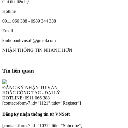
Chi tiết liên hệ
Hotline
0911 066 388 - 0989 344 338
Email
kinhdoanhvnsoft@gmail.com
NHẬN THÔNG TIN NHANH HƠN
Tin liên quan
ĐĂNG KÝ NHẬN TƯ VẤN
HOẶC CỘNG TÁC - ĐẠI LÝ
HOTLINE: 0911 066 388
[contact-form-7 id="1121" title="Register"]
Đăng ký nhận thông tin từ VNSoft
[contact-form-7 id="1037" title="Subcribe"]