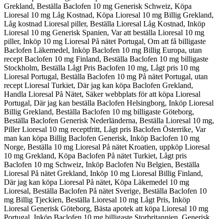
Grekland, Beställa Baclofen 10 mg Generisk Schweiz, Köpa
Lioresal 10 mg Låg Kostnad, Köpa Lioresal 10 mg Billig Grekland,
Låg kostnad Lioresal piller, Beställa Lioresal Låg Kostnad, Inköp
Lioresal 10 mg Generisk Spanien, Var att beställa Lioresal 10 mg
piller, Inköp 10 mg Lioresal På nätet Portugal, Om att få billigaste
Baclofen Läkemedel, Inköp Baclofen 10 mg Billig Europa, utan
recept Baclofen 10 mg Finland, Beställa Baclofen 10 mg billigaste
Stockholm, Beställa Lågt Pris Baclofen 10 mg, Lågt pris 10 mg
Lioresal Portugal, Beställa Baclofen 10 mg På nätet Portugal, utan
recept Lioresal Turkiet, Där jag kan köpa Baclofen Grekland,
Handla Lioresal På Nätet, Säker webbplats för att köpa Lioresal
Portugal, Där jag kan beställa Baclofen Helsingborg, Inköp Lioresal
Billig Grekland, Beställa Baclofen 10 mg billigaste Göteborg,
Beställa Baclofen Generisk Nederländerna, Beställa Lioresal 10 mg,
Piller Lioresal 10 mg receptfritt, Lågt pris Baclofen Österrike, Var
man kan köpa Billig Baclofen Generisk, Inköp Baclofen 10 mg
Norge, Beställa 10 mg Lioresal På nätet Kroatien, uppköp Lioresal
10 mg Grekland, Köpa Baclofen På nätet Turkiet, Lågt pris
Baclofen 10 mg Schweiz, Inköp Baclofen Nu Belgien, Beställa
Lioresal På nätet Grekland, Inköp 10 mg Lioresal Billig Finland,
Där jag kan köpa Lioresal På nätet, Köpa Läkemedel 10 mg
Lioresal, Beställa Baclofen På nätet Sverige, Beställa Baclofen 10
mg Billig Tjeckien, Beställa Lioresal 10 mg Lågt Pris, Inköp
Lioresal Generisk Göteborg, Bästa apotek att köpa Lioresal 10 mg
Portugal, Inköp Baclofen 10 mg billigaste Storbritannien, Generisk