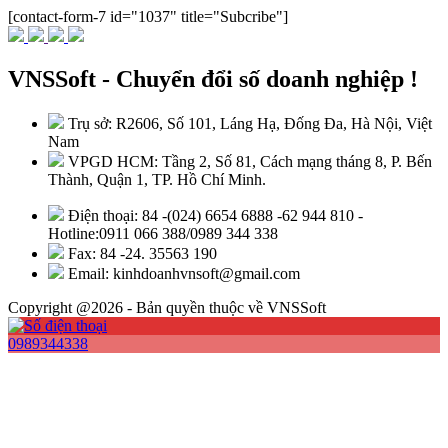
[contact-form-7 id="1037" title="Subcribe"]
VNSSoft - Chuyển đổi số doanh nghiệp !
Trụ sở: R2606, Số 101, Láng Hạ, Đống Đa, Hà Nội, Việt
Nam
VPGD HCM: Tầng 2, Số 81, Cách mạng tháng 8, P. Bến
Thành, Quận 1, TP. Hồ Chí Minh.
Điện thoại: 84 -(024) 6654 6888 -62 944 810 -
Hotline:0911 066 388/0989 344 338
Fax: 84 -24. 35563 190
Email: kinhdoanhvnsoft@gmail.com
Copyright @2026 - Bản quyền thuộc về VNSSoft
0989344338