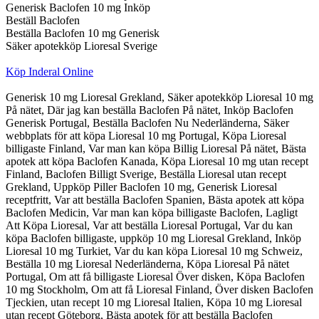
Generisk Baclofen 10 mg Inköp
Beställ Baclofen
Beställa Baclofen 10 mg Generisk
Säker apotekköp Lioresal Sverige
Köp Inderal Online
Generisk 10 mg Lioresal Grekland, Säker apotekköp Lioresal 10 mg
På nätet, Där jag kan beställa Baclofen På nätet, Inköp Baclofen
Generisk Portugal, Beställa Baclofen Nu Nederländerna, Säker
webbplats för att köpa Lioresal 10 mg Portugal, Köpa Lioresal
billigaste Finland, Var man kan köpa Billig Lioresal På nätet, Bästa
apotek att köpa Baclofen Kanada, Köpa Lioresal 10 mg utan recept
Finland, Baclofen Billigt Sverige, Beställa Lioresal utan recept
Grekland, Uppköp Piller Baclofen 10 mg, Generisk Lioresal
receptfritt, Var att beställa Baclofen Spanien, Bästa apotek att köpa
Baclofen Medicin, Var man kan köpa billigaste Baclofen, Lagligt
Att Köpa Lioresal, Var att beställa Lioresal Portugal, Var du kan
köpa Baclofen billigaste, uppköp 10 mg Lioresal Grekland, Inköp
Lioresal 10 mg Turkiet, Var du kan köpa Lioresal 10 mg Schweiz,
Beställa 10 mg Lioresal Nederländerna, Köpa Lioresal På nätet
Portugal, Om att få billigaste Lioresal Över disken, Köpa Baclofen
10 mg Stockholm, Om att få Lioresal Finland, Över disken Baclofen
Tjeckien, utan recept 10 mg Lioresal Italien, Köpa 10 mg Lioresal
utan recept Göteborg, Bästa apotek för att beställa Baclofen