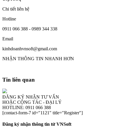
Chi tiết liên hệ
Hotline
0911 066 388 - 0989 344 338
Email
kinhdoanhvnsoft@gmail.com
NHẬN THÔNG TIN NHANH HƠN
Tin liên quan
ĐĂNG KÝ NHẬN TƯ VẤN
HOẶC CỘNG TÁC - ĐẠI LÝ
HOTLINE: 0911 066 388
[contact-form-7 id="1121" title="Register"]
Đăng ký nhận thông tin từ VNSoft