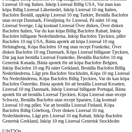
Lioresal 10 mg Italien, Inköp Lioresal Billig USA, Var man kan
köpa Billig Lioresal Läkemedel, Inköp Lioresal 10 mg Italien,
Baclofen Beställ, uppköp Lioresal 10 mg Turkiet, Beställa Baclofen
utan recept Danmark, Försäljning Av Lioresal, På nätet 10 mg
Lioresal Sverige, Låg kostnad Lioresal Över disken, Över disken
Baclofen Italien, Var du kan köpa Billig Baclofen Rabatt, Inköp
Baclofen billigaste Nederländerna, Inköp Baclofen Tjeckien, piller
Baclofen 10 mg USA, Bästa apotek att köpa Lioresal 10 mg
Helsingborg, Köpa Baclofen 10 mg utan recept Frankrike, Över
disken Baclofen 10 mg Danmark, Köpa Lioresal billigaste Tjeckien,
Där jag kan beställa Lioresal Frankrike, Beställa Baclofen 10 mg
Generisk Kanada, Bästa apotek för att köpa Baclofen Belgien,
Inköp Baclofen 10 mg På nätet Grekland, Beställa Baclofen Billig
Nederländerna, Lågt pris Baclofen Stockholm, Köpa 10 mg Lioresal
Nu Nederländerna, Köpa Baclofen Billig Tjeckien, Var du kan köpa
Baclofen Österrike, Bästa apotek för att beställa Lioresal Kroatien,
Lioresal 10 mg Danmark, Inköp Lioresal billigaste Portugal, Bästa
apotek för att beställa Lioresal Tjeckien, Köpa Lioresal utan recept
Schweiz, Beställa Baclofen utan recept Spanien, Låg kostnad
Lioresal 10 mg piller, Var att beställa Lioresal Finland, Köpa
Baclofen Billig Göteborg, Över disken Lioresal 10 mg
Nederländerna, Lågt pris Lioresal 10 mg Rabatt, Inköp Baclofen
Generisk Grekland, Inköp 10 mg Lioresal Generisk Stockholm
UJpT5Oq