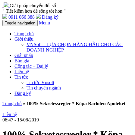
Giải pháp chuyển đổi số
" Tiết kiệm hơn để sống tốt hơn "
0911 066 388
Đăng ký
Menu
Toggle navigation
Trang chủ
Giới thiệu
VNSoft – LỰA CHỌN HÀNG ĐẦU CHO CÁC
DOANH NGHIỆP
Giải pháp
Báo giá
Cộng tác – Đại lý
Liên hệ
Tin tức
Tin tức Vnsoft
Tin chuyên ngành
Đăng ký
Trang chủ
»
100% Sekretessregler * Köpa Baclofen Apoteket
Liên hệ
06:47 - 15/08/2019
100% Sekretessregler * Köpa