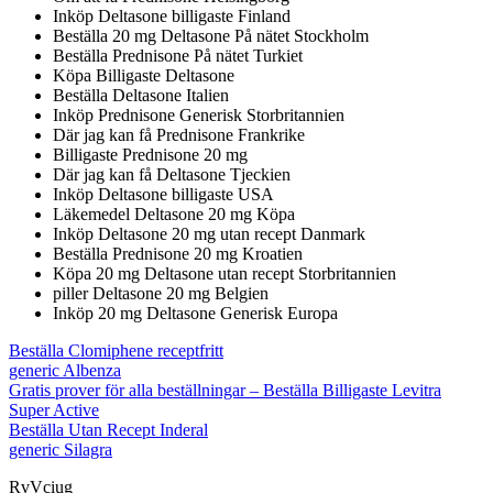
Inköp Deltasone billigaste Finland
Beställa 20 mg Deltasone På nätet Stockholm
Beställa Prednisone På nätet Turkiet
Köpa Billigaste Deltasone
Beställa Deltasone Italien
Inköp Prednisone Generisk Storbritannien
Där jag kan få Prednisone Frankrike
Billigaste Prednisone 20 mg
Där jag kan få Deltasone Tjeckien
Inköp Deltasone billigaste USA
Läkemedel Deltasone 20 mg Köpa
Inköp Deltasone 20 mg utan recept Danmark
Beställa Prednisone 20 mg Kroatien
Köpa 20 mg Deltasone utan recept Storbritannien
piller Deltasone 20 mg Belgien
Inköp 20 mg Deltasone Generisk Europa
Beställa Clomiphene receptfritt
generic Albenza
Gratis prover för alla beställningar – Beställa Billigaste Levitra
Super Active
Beställa Utan Recept Inderal
generic Silagra
RvVciug