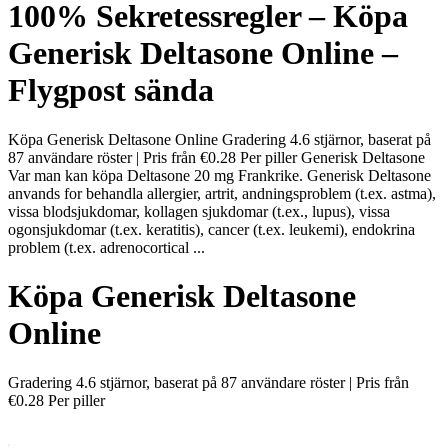
100% Sekretessregler – Köpa
Generisk Deltasone Online –
Flygpost sända
Köpa Generisk Deltasone Online Gradering 4.6 stjärnor, baserat på
87 användare röster | Pris från €0.28 Per piller Generisk Deltasone
Var man kan köpa Deltasone 20 mg Frankrike. Generisk Deltasone
anvands for behandla allergier, artrit, andningsproblem (t.ex. astma),
vissa blodsjukdomar, kollagen sjukdomar (t.ex., lupus), vissa
ogonsjukdomar (t.ex. keratitis), cancer (t.ex. leukemi), endokrina
problem (t.ex. adrenocortical ...
Köpa Generisk Deltasone
Online
Gradering
4.6
stjärnor, baserat på
87
användare röster
|
Pris från
€0.28
Per piller