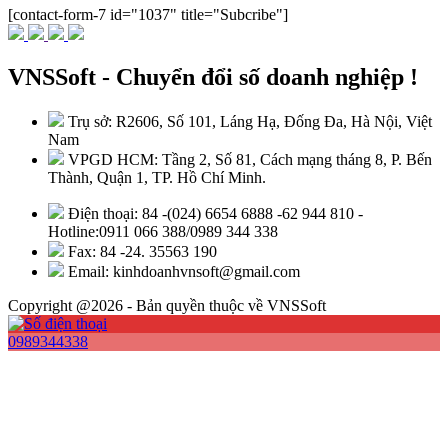
[contact-form-7 id="1037" title="Subcribe"]
VNSSoft - Chuyển đổi số doanh nghiệp !
Trụ sở: R2606, Số 101, Láng Hạ, Đống Đa, Hà Nội, Việt
Nam
VPGD HCM: Tầng 2, Số 81, Cách mạng tháng 8, P. Bến
Thành, Quận 1, TP. Hồ Chí Minh.
Điện thoại: 84 -(024) 6654 6888 -62 944 810 -
Hotline:0911 066 388/0989 344 338
Fax: 84 -24. 35563 190
Email: kinhdoanhvnsoft@gmail.com
Copyright @2026 - Bản quyền thuộc về VNSSoft
0989344338