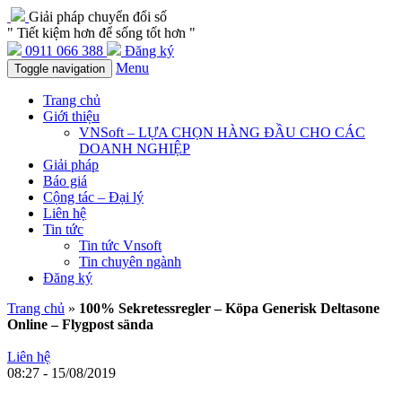
Giải pháp chuyển đổi số
" Tiết kiệm hơn để sống tốt hơn "
0911 066 388
Đăng ký
Menu
Toggle navigation
Trang chủ
Giới thiệu
VNSoft – LỰA CHỌN HÀNG ĐẦU CHO CÁC
DOANH NGHIỆP
Giải pháp
Báo giá
Cộng tác – Đại lý
Liên hệ
Tin tức
Tin tức Vnsoft
Tin chuyên ngành
Đăng ký
Trang chủ
»
100% Sekretessregler – Köpa Generisk Deltasone
Online – Flygpost sända
Liên hệ
08:27 - 15/08/2019