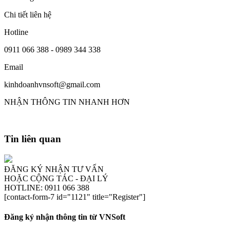
Chi tiết liên hệ
Hotline
0911 066 388 - 0989 344 338
Email
kinhdoanhvnsoft@gmail.com
NHẬN THÔNG TIN NHANH HƠN
Tin liên quan
ĐĂNG KÝ NHẬN TƯ VẤN
HOẶC CỘNG TÁC - ĐẠI LÝ
HOTLINE: 0911 066 388
[contact-form-7 id="1121" title="Register"]
Đăng ký nhận thông tin từ VNSoft