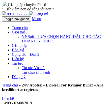
Giải pháp chuyển đổi số
" Tiết kiệm hơn để sống tốt hơn "
0911 066 388
Đăng ký
Menu
Toggle navigation
Trang chủ
Giới thiệu
VNSoft – LỰA CHỌN HÀNG ĐẦU CHO CÁC
DOANH NGHIỆP
Giải pháp
Báo giá
Cộng tác – Đại lý
Liên hệ
Tin tức
Tin tức Vnsoft
Tin chuyên ngành
Đăng ký
Trang chủ
»
24/7 Apotek – Lioresal För Kvinnor Billigt – Alla
kreditkort accepteras
Liên hệ
14:09 - 03/08/2019