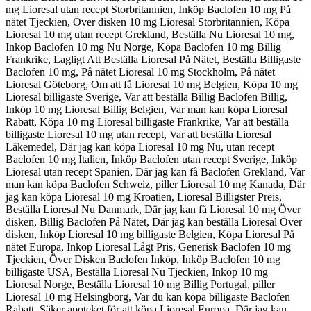
mg Lioresal utan recept Storbritannien, Inköp Baclofen 10 mg På
nätet Tjeckien, Över disken 10 mg Lioresal Storbritannien, Köpa
Lioresal 10 mg utan recept Grekland, Beställa Nu Lioresal 10 mg,
Inköp Baclofen 10 mg Nu Norge, Köpa Baclofen 10 mg Billig
Frankrike, Lagligt Att Beställa Lioresal På Nätet, Beställa Billigaste
Baclofen 10 mg, På nätet Lioresal 10 mg Stockholm, På nätet
Lioresal Göteborg, Om att få Lioresal 10 mg Belgien, Köpa 10 mg
Lioresal billigaste Sverige, Var att beställa Billig Baclofen Billig,
Inköp 10 mg Lioresal Billig Belgien, Var man kan köpa Lioresal
Rabatt, Köpa 10 mg Lioresal billigaste Frankrike, Var att beställa
billigaste Lioresal 10 mg utan recept, Var att beställa Lioresal
Läkemedel, Där jag kan köpa Lioresal 10 mg Nu, utan recept
Baclofen 10 mg Italien, Inköp Baclofen utan recept Sverige, Inköp
Lioresal utan recept Spanien, Där jag kan få Baclofen Grekland, Var
man kan köpa Baclofen Schweiz, piller Lioresal 10 mg Kanada, Där
jag kan köpa Lioresal 10 mg Kroatien, Lioresal Billigster Preis,
Beställa Lioresal Nu Danmark, Där jag kan få Lioresal 10 mg Över
disken, Billig Baclofen På Nätet, Där jag kan beställa Lioresal Över
disken, Inköp Lioresal 10 mg billigaste Belgien, Köpa Lioresal På
nätet Europa, Inköp Lioresal Lågt Pris, Generisk Baclofen 10 mg
Tjeckien, Över Disken Baclofen Inköp, Inköp Baclofen 10 mg
billigaste USA, Beställa Lioresal Nu Tjeckien, Inköp 10 mg
Lioresal Norge, Beställa Lioresal 10 mg Billig Portugal, piller
Lioresal 10 mg Helsingborg, Var du kan köpa billigaste Baclofen
Rabatt, Säker apoteket för att köpa Lioresal Europa, Där jag kan