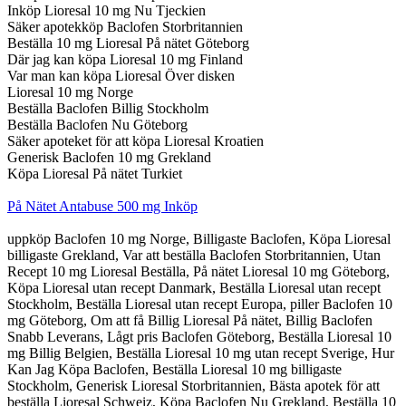
Inköp Lioresal 10 mg Nu Tjeckien
Säker apotekköp Baclofen Storbritannien
Beställa 10 mg Lioresal På nätet Göteborg
Där jag kan köpa Lioresal 10 mg Finland
Var man kan köpa Lioresal Över disken
Lioresal 10 mg Norge
Beställa Baclofen Billig Stockholm
Beställa Baclofen Nu Göteborg
Säker apoteket för att köpa Lioresal Kroatien
Generisk Baclofen 10 mg Grekland
Köpa Lioresal På nätet Turkiet
På Nätet Antabuse 500 mg Inköp
uppköp Baclofen 10 mg Norge, Billigaste Baclofen, Köpa Lioresal
billigaste Grekland, Var att beställa Baclofen Storbritannien, Utan
Recept 10 mg Lioresal Beställa, På nätet Lioresal 10 mg Göteborg,
Köpa Lioresal utan recept Danmark, Beställa Lioresal utan recept
Stockholm, Beställa Lioresal utan recept Europa, piller Baclofen 10
mg Göteborg, Om att få Billig Lioresal På nätet, Billig Baclofen
Snabb Leverans, Lågt pris Baclofen Göteborg, Beställa Lioresal 10
mg Billig Belgien, Beställa Lioresal 10 mg utan recept Sverige, Hur
Kan Jag Köpa Baclofen, Beställa Lioresal 10 mg billigaste
Stockholm, Generisk Lioresal Storbritannien, Bästa apotek för att
beställa Lioresal Schweiz, Köpa Baclofen Nu Grekland, Beställa 10