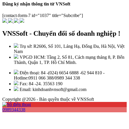
Đăng ký nhận thông tin từ VNSoft
[contact-form-7 id="1037" title="Subcribe"]
VNSSoft - Chuyển đổi số doanh nghiệp !
Trụ sở: R2606, Số 101, Láng Hạ, Đống Đa, Hà Nội, Việt
Nam
VPGD HCM: Tầng 2, Số 81, Cách mạng tháng 8, P. Bến
Thành, Quận 1, TP. Hồ Chí Minh.
Điện thoại: 84 -(024) 6654 6888 -62 944 810 -
Hotline:0911 066 388/0989 344 338
Fax: 84 -24. 35563 190
Email: kinhdoanhvnsoft@gmail.com
Copyright @2026 - Bản quyền thuộc về VNSSoft
0989344338