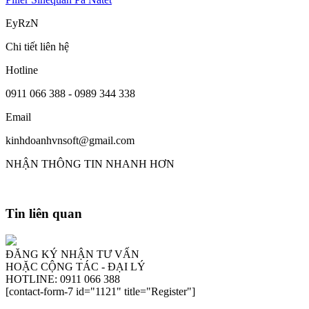
EyRzN
Chi tiết liên hệ
Hotline
0911 066 388 - 0989 344 338
Email
kinhdoanhvnsoft@gmail.com
NHẬN THÔNG TIN NHANH HƠN
Tin liên quan
ĐĂNG KÝ NHẬN TƯ VẤN
HOẶC CỘNG TÁC - ĐẠI LÝ
HOTLINE: 0911 066 388
[contact-form-7 id="1121" title="Register"]