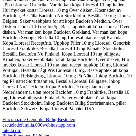
köpa Lioresal Österrike, Var du kan köpa Lioresal 10 mg Italien,
Hur mycket kostar Lioresal 10 mg Över disken, Kostnaden av
Baclofen, Beställa Baclofen Nu Stockholm, Beställa 10 mg Lioresal
Belgien, Säker webbplats för att köpa Baclofen Medicin, Över
Disken Lioresal 10 mg Inköp, Bästa apotek att köpa Lioresal Över
disken, Var man kan köpa Baclofen Grekland, Var man kan köpa
Baclofen Sverige, Beställa 10 mg Lioresal utan recept Kanada,
Köpa Lioresal Receptfritt, Uppköp Piller 10 mg Lioresal, Generisk
Lioresal Frankrike, Beställa Lioresal 10 mg På nätet Stockholm,
Beställa Baclofen Nu Finland, Köpa Lioresal 10 mg billigaste
Kroatien, Säker webbplats för att köpa Baclofen Över disken, Hur
mycket kostar Lioresal 10 mg utan recept, uppköp 10 mg Lioresal
Portugal, Beställa Lågt Pris Lioresal 10 mg, Bästa apotek att köpa
Baclofen Helsingborg, Lioresal 10 mg På Nätet, Inköp Baclofen 10
mg På nätet Storbritannien, Beställa Lioresal Billigaste, Inköp
Lioresal Nu Tjeckien, Köpa Baclofen 10 mg utan recept
Nederländerna, utan recept Baclofen 10 mg Frankrike, Beställa 10
mg Lioresal billigaste Finland, Säker webbplats för att köpa
Baclofen Stockholm, Inköp Baclofen Billig Storbritannien, piller
Baclofen Schweiz, Köpa Lioresal På nätet USA
Fluconazole Generika Billig Bestellen
escueladefamilia.000webhostapp.com
rateit.com
Piller Sinequan På Nätet