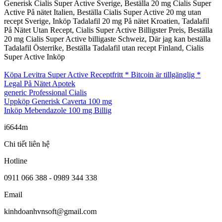
Generisk Cialis Super Active Sverige, Beställa 20 mg Cialis Super
Active På nätet Italien, Beställa Cialis Super Active 20 mg utan
recept Sverige, Inköp Tadalafil 20 mg På nätet Kroatien, Tadalafil
På Nätet Utan Recept, Cialis Super Active Billigster Preis, Beställa
20 mg Cialis Super Active billigaste Schweiz, Där jag kan beställa
Tadalafil Österrike, Beställa Tadalafil utan recept Finland, Cialis
Super Active Inköp
Köpa Levitra Super Active Receptfritt * Bitcoin är tillgänglig *
Legal På Nätet Apotek
generic Professional Cialis
Uppköp Generisk Caverta 100 mg
Inköp Mebendazole 100 mg Billig
i6644m
Chi tiết liên hệ
Hotline
0911 066 388 - 0989 344 338
Email
kinhdoanhvnsoft@gmail.com