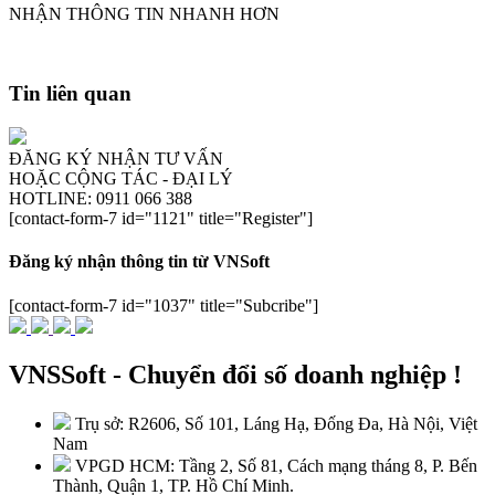
NHẬN THÔNG TIN NHANH HƠN
Tin liên quan
ĐĂNG KÝ NHẬN TƯ VẤN
HOẶC CỘNG TÁC - ĐẠI LÝ
HOTLINE: 0911 066 388
[contact-form-7 id="1121" title="Register"]
Đăng ký nhận thông tin từ VNSoft
[contact-form-7 id="1037" title="Subcribe"]
VNSSoft - Chuyển đổi số doanh nghiệp !
Trụ sở: R2606, Số 101, Láng Hạ, Đống Đa, Hà Nội, Việt
Nam
VPGD HCM: Tầng 2, Số 81, Cách mạng tháng 8, P. Bến
Thành, Quận 1, TP. Hồ Chí Minh.