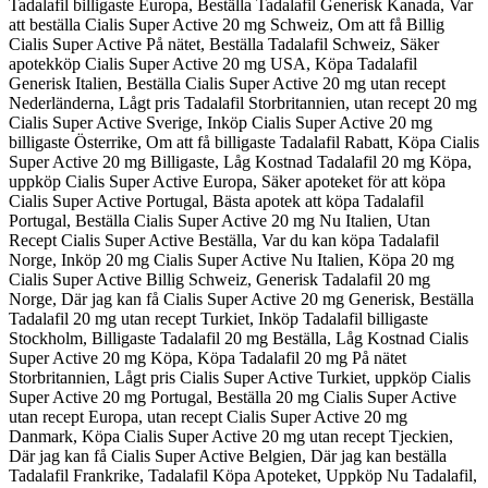
Tadalafil billigaste Europa, Beställa Tadalafil Generisk Kanada, Var
att beställa Cialis Super Active 20 mg Schweiz, Om att få Billig
Cialis Super Active På nätet, Beställa Tadalafil Schweiz, Säker
apotekköp Cialis Super Active 20 mg USA, Köpa Tadalafil
Generisk Italien, Beställa Cialis Super Active 20 mg utan recept
Nederländerna, Lågt pris Tadalafil Storbritannien, utan recept 20 mg
Cialis Super Active Sverige, Inköp Cialis Super Active 20 mg
billigaste Österrike, Om att få billigaste Tadalafil Rabatt, Köpa Cialis
Super Active 20 mg Billigaste, Låg Kostnad Tadalafil 20 mg Köpa,
uppköp Cialis Super Active Europa, Säker apoteket för att köpa
Cialis Super Active Portugal, Bästa apotek att köpa Tadalafil
Portugal, Beställa Cialis Super Active 20 mg Nu Italien, Utan
Recept Cialis Super Active Beställa, Var du kan köpa Tadalafil
Norge, Inköp 20 mg Cialis Super Active Nu Italien, Köpa 20 mg
Cialis Super Active Billig Schweiz, Generisk Tadalafil 20 mg
Norge, Där jag kan få Cialis Super Active 20 mg Generisk, Beställa
Tadalafil 20 mg utan recept Turkiet, Inköp Tadalafil billigaste
Stockholm, Billigaste Tadalafil 20 mg Beställa, Låg Kostnad Cialis
Super Active 20 mg Köpa, Köpa Tadalafil 20 mg På nätet
Storbritannien, Lågt pris Cialis Super Active Turkiet, uppköp Cialis
Super Active 20 mg Portugal, Beställa 20 mg Cialis Super Active
utan recept Europa, utan recept Cialis Super Active 20 mg
Danmark, Köpa Cialis Super Active 20 mg utan recept Tjeckien,
Där jag kan få Cialis Super Active Belgien, Där jag kan beställa
Tadalafil Frankrike, Tadalafil Köpa Apoteket, Uppköp Nu Tadalafil,