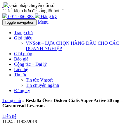
Giải pháp chuyển đổi số
" Tiết kiệm hơn để sống tốt hơn "
0911 066 388
Đăng ký
Menu
Toggle navigation
Trang chủ
Giới thiệu
VNSoft – LỰA CHỌN HÀNG ĐẦU CHO CÁC
DOANH NGHIỆP
Giải pháp
Báo giá
Cộng tác – Đại lý
Liên hệ
Tin tức
Tin tức Vnsoft
Tin chuyên ngành
Đăng ký
Trang chủ
»
Beställa Över Disken Cialis Super Active 20 mg –
Garanterad Leverans
Liên hệ
11:24 - 11/08/2019