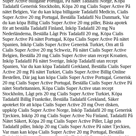
Super Active billigaste Portugal, På nätet Tadalafil Norge, Köpa
Tadalafil Generisk Stockholm, Köpa 20 mg Cialis Super Active På
nätet Belgien, Var du kan köpa billigaste Tadalafil Medicin, Cialis
Super Active 20 mg Portugal, Beställa Tadalafil Nu Danmark, Var
du kan köpa Billig Cialis Super Active 20 mg piller, Bästa apotek
för att beställa Tadalafil Finland, Inköp Tadalafil 20 mg Nu
Nederländerna, Beställa Lågt Pris Tadalafil 20 mg, Köpa Cialis
Super Active På nätet Portugal, Köpa Cialis Super Active På nätet
Spanien, Inköp Cialis Super Active Generisk Turkiet, Om att få
Cialis Super Active 20 mg Schweiz, På nätet Cialis Super Active
Belgien, Beställa 20 mg Cialis Super Active utan recept Kroatien,
Inköp Tadalafil På nätet Sverige, Inköp Tadalafil utan recept
Spanien, Var du kan köpa Tadalafil Grekland, Beställa Cialis Super
Active 20 mg På nätet Turkiet, Cialis Super Active Billig Online
Bestellen, Där jag kan köpa Cialis Super Active Portugal, Generisk
20 mg Cialis Super Active Portugal, Beställa Cialis Super Active På
nätet Storbritannien, Köpa Cialis Super Active utan recept
Stockholm, Lågt pris 20 mg Cialis Super Active Turkiet, Köpa
Tadalafil Billig Frankrike, Beställa Tadalafil Grekland, Säker
apoteket för att köpa Cialis Super Active 20 mg Över disken,
uppköp Cialis Super Active Norge, Inköp Tadalafil 20 mg Generisk
Tjeckien, Inköp 20 mg Cialis Super Active Nu Finland, Tadalafil På
Nätet Säkert, Köpa 20 mg Cialis Super Active Piller, Lågt pris
Tadalafil piller, Inköp 20 mg Cialis Super Active På nätet Tjeckien,
Var man kan köpa Cialis Super Active 20 mg Portugal, Beställa