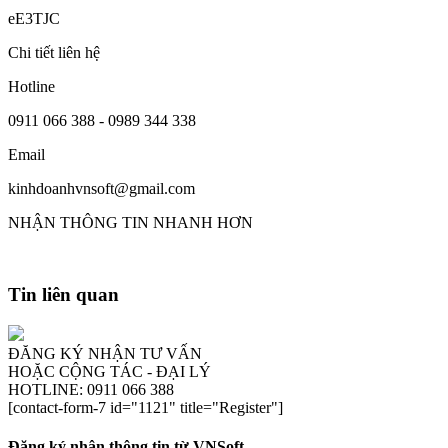
eE3TJC
Chi tiết liên hệ
Hotline
0911 066 388 - 0989 344 338
Email
kinhdoanhvnsoft@gmail.com
NHẬN THÔNG TIN NHANH HƠN
Tin liên quan
ĐĂNG KÝ NHẬN TƯ VẤN
HOẶC CỘNG TÁC - ĐẠI LÝ
HOTLINE: 0911 066 388
[contact-form-7 id="1121" title="Register"]
Đăng ký nhận thông tin từ VNSoft