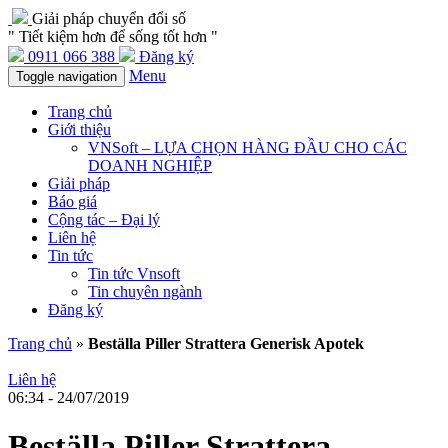
Giải pháp chuyển đổi số
" Tiết kiệm hơn để sống tốt hơn "
0911 066 388
Đăng ký
Menu
Toggle navigation
Trang chủ
Giới thiệu
VNSoft – LỰA CHỌN HÀNG ĐẦU CHO CÁC
DOANH NGHIỆP
Giải pháp
Báo giá
Cộng tác – Đại lý
Liên hệ
Tin tức
Tin tức Vnsoft
Tin chuyên ngành
Đăng ký
Trang chủ
»
Beställa Piller Strattera Generisk Apotek
Liên hệ
06:34 - 24/07/2019
Beställa Piller Strattera