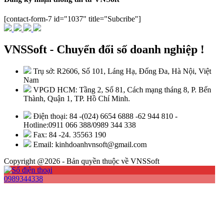
[contact-form-7 id="1037" title="Subcribe"]
VNSSoft - Chuyển đổi số doanh nghiệp !
Trụ sở: R2606, Số 101, Láng Hạ, Đống Đa, Hà Nội, Việt
Nam
VPGD HCM: Tầng 2, Số 81, Cách mạng tháng 8, P. Bến
Thành, Quận 1, TP. Hồ Chí Minh.
Điện thoại: 84 -(024) 6654 6888 -62 944 810 -
Hotline:0911 066 388/0989 344 338
Fax: 84 -24. 35563 190
Email: kinhdoanhvnsoft@gmail.com
Copyright @2026 - Bản quyền thuộc về VNSSoft
0989344338