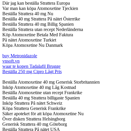
Där jag kan beställa Strattera Europa
Var man kan köpa Atomoxetine Tjeckien
Beställa Strattera 40 mg Nu
Beställa 40 mg Strattera På nätet Österrike
Beställa Strattera 40 mg Billig Spanien
Beställa Strattera utan recept Nederländerna
Köp Atomoxetine Betala Med Faktura
På nätet Atomoxetine Turkiet
Köpa Atomoxetine Nu Danmark
buy Metronidazole
vnsoft.vn
waar te kopen Tadalafil Brugge
Beställa 250 mg Cipro Lågt Pris
Beställa Atomoxetine 40 mg Generisk Storbritannien
Inköp Atomoxetine 40 mg Låg Kostnad
Beställa Atomoxetine utan recept Frankrike
Beställa 40 mg Strattera billigaste Spanien
Inköp Strattera På nätet Schweiz
Köpa Strattera Generisk Frankrike
Säker apoteket för att köpa Atomoxetine Nu
Över disken Strattera Helsingborg
Generisk Strattera 40 mg Göteborg
Beställa Strattera På nätet USA