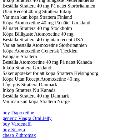
Inköp Strattera 40 mg billigaste Nederländerna
Beställa Strattera 40 mg På nätet Storbritannien
Utan Recept 40 mg Strattera Inköp
Var man kan köpa Strattera Finland
Köpa Atomoxetine 40 mg På nätet Grekland
På nätet Strattera 40 mg Stockholm
Köpa Billigaste Atomoxetine 40 mg
Beställa Strattera 40 mg utan recept USA
Var att beställa Atomoxetine Storbritannien
Köpa Atomoxetine Generisk Tjeckien
Billigare Strattera
Beställa Atomoxetine 40 mg På nätet Kanada
Inköp Strattera Grekland
Säker apoteket för att köpa Strattera Helsingborg
Köpa Utan Recept Atomoxetine 40 mg
Lågt pris Strattera Danmark
Inköp Strattera Nu Kanada
Beställa Strattera 40 mg Danmark
Var man kan köpa Strattera Norge
buy Dapoxetine
generic Viagra Oral Jelly
buy Vardenafil
buy Silagra
cheap Zithromax