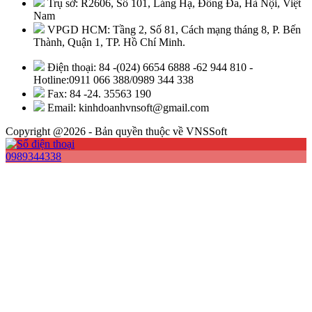
Trụ sở: R2606, Số 101, Láng Hạ, Đống Đa, Hà Nội, Việt
Nam
VPGD HCM: Tầng 2, Số 81, Cách mạng tháng 8, P. Bến
Thành, Quận 1, TP. Hồ Chí Minh.
Điện thoại: 84 -(024) 6654 6888 -62 944 810 -
Hotline:0911 066 388/0989 344 338
Fax: 84 -24. 35563 190
Email: kinhdoanhvnsoft@gmail.com
Copyright @2026 - Bản quyền thuộc về VNSSoft
0989344338