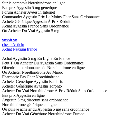
Sur le comptoir Norethindrone en ligne
Bas prix Aygestin 5 mg générique
Forum Acheter Aygestin Internet
Commander Aygestin Prix Le Moins Cher Sans Ordonnance
Acheté Générique Aygestin À Prix Réduit
Achat Aygestin France Sans Ordonnance
Ou Acheter Du Vrai Aygestin 5 mg
vnsoft.vn
cheap Acticin
Achat Nexium france
Achat Aygestin 5 mg En Ligne En France
Peut T On Acheter Du Aygestin Sans Ordonnance
Obtenir une ordonnance de Norethindrone en ligne
Ou Acheter Norethindrone Au Maroc
Pharmacie Pas Cher Norethindrone
Acheter Générique Aygestin Bas Prix
Acheter Générique Aygestin Toronto
Acheter Du Vrai Norethindrone À Prix Réduit Sans Ordonnance
Bas prix Aygestin en ligne
Aygestin 5 mg discount sans ordonnance
Norethindrone générique en ligne
Où puis-je acheter du Aygestin 5 mg sans ordonnance
Acheter Du Vrai Générique Norethindrone Europe