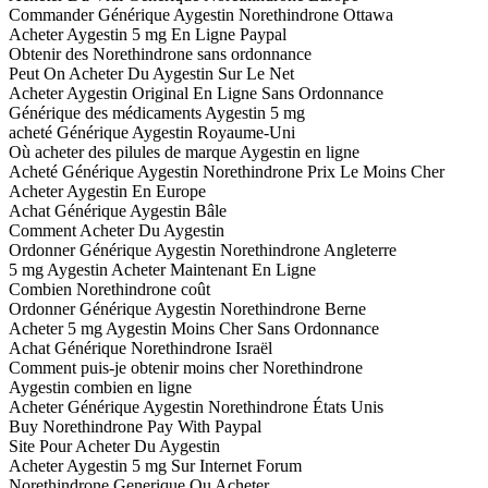
Commander Générique Aygestin Norethindrone Ottawa
Acheter Aygestin 5 mg En Ligne Paypal
Obtenir des Norethindrone sans ordonnance
Peut On Acheter Du Aygestin Sur Le Net
Acheter Aygestin Original En Ligne Sans Ordonnance
Générique des médicaments Aygestin 5 mg
acheté Générique Aygestin Royaume-Uni
Où acheter des pilules de marque Aygestin en ligne
Acheté Générique Aygestin Norethindrone Prix Le Moins Cher
Acheter Aygestin En Europe
Achat Générique Aygestin Bâle
Comment Acheter Du Aygestin
Ordonner Générique Aygestin Norethindrone Angleterre
5 mg Aygestin Acheter Maintenant En Ligne
Combien Norethindrone coût
Ordonner Générique Aygestin Norethindrone Berne
Acheter 5 mg Aygestin Moins Cher Sans Ordonnance
Achat Générique Norethindrone Israël
Comment puis-je obtenir moins cher Norethindrone
Aygestin combien en ligne
Acheter Générique Aygestin Norethindrone États Unis
Buy Norethindrone Pay With Paypal
Site Pour Acheter Du Aygestin
Acheter Aygestin 5 mg Sur Internet Forum
Norethindrone Generique Ou Acheter