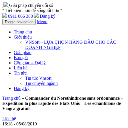
Giải pháp chuyển đổi số
" Tiết kiệm hơn để sống tốt hơn "
0911 066 388
Đăng ký
Menu
Toggle navigation
Trang chủ
Giới thiệu
VNSoft – LỰA CHỌN HÀNG ĐẦU CHO CÁC
DOANH NGHIỆP
Giải pháp
Báo giá
Cộng tác – Đại lý
Liên hệ
Tin tức
Tin tức Vnsoft
Tin chuyên ngành
Đăng ký
Trang chủ
»
Commander du Norethindrone sans ordonnance –
Expédition la plus rapide des Etats-Unis – Les échantillons de
Viagra gratuit
Liên hệ
16:18 - 05/08/2019