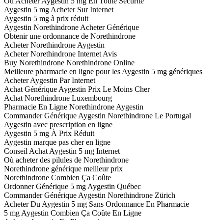
Ou Acheter Aygestin 5 mg En Toute Securité
Aygestin 5 mg Acheter Sur Internet
Aygestin 5 mg à prix réduit
Aygestin Norethindrone Acheter Générique
Obtenir une ordonnance de Norethindrone
Acheter Norethindrone Aygestin
Acheter Norethindrone Internet Avis
Buy Norethindrone Norethindrone Online
Meilleure pharmacie en ligne pour les Aygestin 5 mg génériques
Acheter Aygestin Par Internet
Achat Générique Aygestin Prix Le Moins Cher
Achat Norethindrone Luxembourg
Pharmacie En Ligne Norethindrone Aygestin
Commander Générique Aygestin Norethindrone Le Portugal
Aygestin avec prescription en ligne
Aygestin 5 mg À Prix Réduit
Aygestin marque pas cher en ligne
Conseil Achat Aygestin 5 mg Internet
Où acheter des pilules de Norethindrone
Norethindrone générique meilleur prix
Norethindrone Combien Ça Coûte
Ordonner Générique 5 mg Aygestin Québec
Commander Générique Aygestin Norethindrone Zürich
Acheter Du Aygestin 5 mg Sans Ordonnance En Pharmacie
5 mg Aygestin Combien Ça Coûte En Ligne