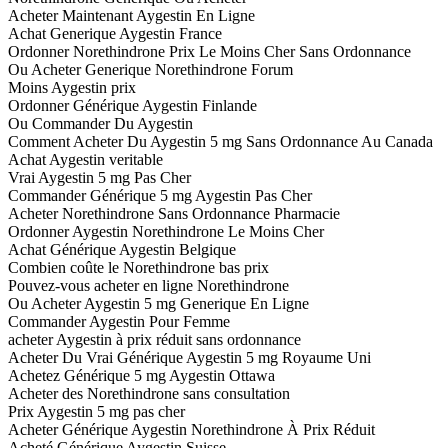
Acheter Maintenant Aygestin En Ligne
Achat Generique Aygestin France
Ordonner Norethindrone Prix Le Moins Cher Sans Ordonnance
Ou Acheter Generique Norethindrone Forum
Moins Aygestin prix
Ordonner Générique Aygestin Finlande
Ou Commander Du Aygestin
Comment Acheter Du Aygestin 5 mg Sans Ordonnance Au Canada
Achat Aygestin veritable
Vrai Aygestin 5 mg Pas Cher
Commander Générique 5 mg Aygestin Pas Cher
Acheter Norethindrone Sans Ordonnance Pharmacie
Ordonner Aygestin Norethindrone Le Moins Cher
Achat Générique Aygestin Belgique
Combien coûte le Norethindrone bas prix
Pouvez-vous acheter en ligne Norethindrone
Ou Acheter Aygestin 5 mg Generique En Ligne
Commander Aygestin Pour Femme
acheter Aygestin à prix réduit sans ordonnance
Acheter Du Vrai Générique Aygestin 5 mg Royaume Uni
Achetez Générique 5 mg Aygestin Ottawa
Acheter des Norethindrone sans consultation
Prix Aygestin 5 mg pas cher
Acheter Générique Aygestin Norethindrone À Prix Réduit
Acheté Générique Aygestin Suisse