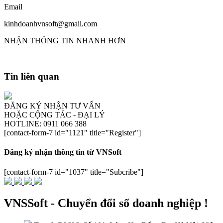
Email
kinhdoanhvnsoft@gmail.com
NHẬN THÔNG TIN NHANH HƠN
Tin liên quan
ĐĂNG KÝ NHẬN TƯ VẤN
HOẶC CỘNG TÁC - ĐẠI LÝ
HOTLINE: 0911 066 388
[contact-form-7 id="1121" title="Register"]
Đăng ký nhận thông tin từ VNSoft
[contact-form-7 id="1037" title="Subcribe"]
VNSSoft - Chuyển đổi số doanh nghiệp !