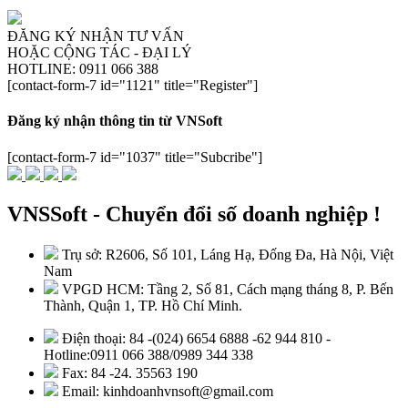
ĐĂNG KÝ NHẬN TƯ VẤN
HOẶC CỘNG TÁC - ĐẠI LÝ
HOTLINE: 0911 066 388
[contact-form-7 id="1121" title="Register"]
Đăng ký nhận thông tin từ VNSoft
[contact-form-7 id="1037" title="Subcribe"]
VNSSoft - Chuyển đổi số doanh nghiệp !
Trụ sở: R2606, Số 101, Láng Hạ, Đống Đa, Hà Nội, Việt
Nam
VPGD HCM: Tầng 2, Số 81, Cách mạng tháng 8, P. Bến
Thành, Quận 1, TP. Hồ Chí Minh.
Điện thoại: 84 -(024) 6654 6888 -62 944 810 -
Hotline:0911 066 388/0989 344 338
Fax: 84 -24. 35563 190
Email: kinhdoanhvnsoft@gmail.com