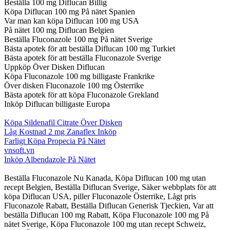
Beställa 100 mg Diflucan Billig
Köpa Diflucan 100 mg På nätet Spanien
Var man kan köpa Diflucan 100 mg USA
På nätet 100 mg Diflucan Belgien
Beställa Fluconazole 100 mg På nätet Sverige
Bästa apotek för att beställa Diflucan 100 mg Turkiet
Bästa apotek för att beställa Fluconazole Sverige
Uppköp Över Disken Diflucan
Köpa Fluconazole 100 mg billigaste Frankrike
Över disken Fluconazole 100 mg Österrike
Bästa apotek för att köpa Fluconazole Grekland
Inköp Diflucan billigaste Europa
Köpa Sildenafil Citrate Över Disken
Låg Kostnad 2 mg Zanaflex Inköp
Farligt Köpa Propecia På Nätet
vnsoft.vn
Inköp Albendazole På Nätet
Beställa Fluconazole Nu Kanada, Köpa Diflucan 100 mg utan
recept Belgien, Beställa Diflucan Sverige, Säker webbplats för att
köpa Diflucan USA, piller Fluconazole Österrike, Lågt pris
Fluconazole Rabatt, Beställa Diflucan Generisk Tjeckien, Var att
beställa Diflucan 100 mg Rabatt, Köpa Fluconazole 100 mg På
nätet Sverige, Köpa Fluconazole 100 mg utan recept Schweiz,