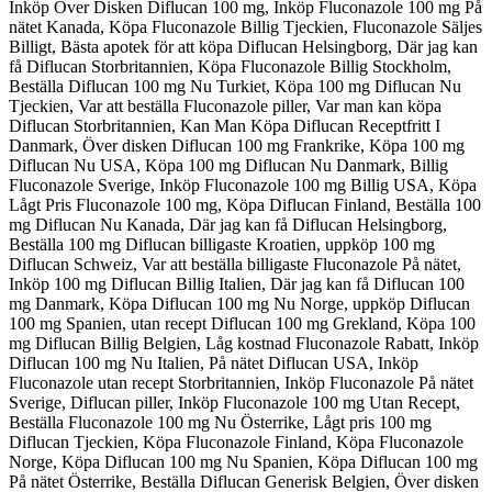
Inköp Över Disken Diflucan 100 mg, Inköp Fluconazole 100 mg På
nätet Kanada, Köpa Fluconazole Billig Tjeckien, Fluconazole Säljes
Billigt, Bästa apotek för att köpa Diflucan Helsingborg, Där jag kan
få Diflucan Storbritannien, Köpa Fluconazole Billig Stockholm,
Beställa Diflucan 100 mg Nu Turkiet, Köpa 100 mg Diflucan Nu
Tjeckien, Var att beställa Fluconazole piller, Var man kan köpa
Diflucan Storbritannien, Kan Man Köpa Diflucan Receptfritt I
Danmark, Över disken Diflucan 100 mg Frankrike, Köpa 100 mg
Diflucan Nu USA, Köpa 100 mg Diflucan Nu Danmark, Billig
Fluconazole Sverige, Inköp Fluconazole 100 mg Billig USA, Köpa
Lågt Pris Fluconazole 100 mg, Köpa Diflucan Finland, Beställa 100
mg Diflucan Nu Kanada, Där jag kan få Diflucan Helsingborg,
Beställa 100 mg Diflucan billigaste Kroatien, uppköp 100 mg
Diflucan Schweiz, Var att beställa billigaste Fluconazole På nätet,
Inköp 100 mg Diflucan Billig Italien, Där jag kan få Diflucan 100
mg Danmark, Köpa Diflucan 100 mg Nu Norge, uppköp Diflucan
100 mg Spanien, utan recept Diflucan 100 mg Grekland, Köpa 100
mg Diflucan Billig Belgien, Låg kostnad Fluconazole Rabatt, Inköp
Diflucan 100 mg Nu Italien, På nätet Diflucan USA, Inköp
Fluconazole utan recept Storbritannien, Inköp Fluconazole På nätet
Sverige, Diflucan piller, Inköp Fluconazole 100 mg Utan Recept,
Beställa Fluconazole 100 mg Nu Österrike, Lågt pris 100 mg
Diflucan Tjeckien, Köpa Fluconazole Finland, Köpa Fluconazole
Norge, Köpa Diflucan 100 mg Nu Spanien, Köpa Diflucan 100 mg
På nätet Österrike, Beställa Diflucan Generisk Belgien, Över disken