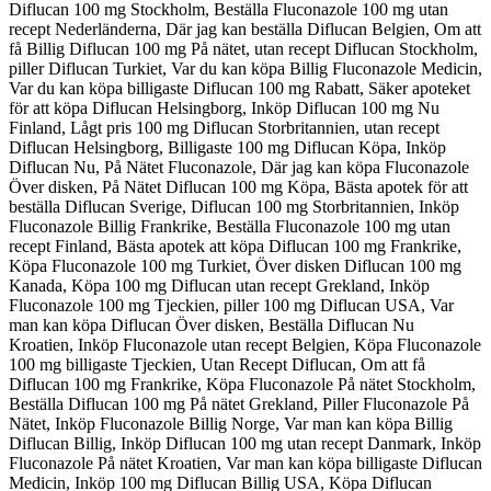
Diflucan 100 mg Stockholm, Beställa Fluconazole 100 mg utan
recept Nederländerna, Där jag kan beställa Diflucan Belgien, Om att
få Billig Diflucan 100 mg På nätet, utan recept Diflucan Stockholm,
piller Diflucan Turkiet, Var du kan köpa Billig Fluconazole Medicin,
Var du kan köpa billigaste Diflucan 100 mg Rabatt, Säker apoteket
för att köpa Diflucan Helsingborg, Inköp Diflucan 100 mg Nu
Finland, Lågt pris 100 mg Diflucan Storbritannien, utan recept
Diflucan Helsingborg, Billigaste 100 mg Diflucan Köpa, Inköp
Diflucan Nu, På Nätet Fluconazole, Där jag kan köpa Fluconazole
Över disken, På Nätet Diflucan 100 mg Köpa, Bästa apotek för att
beställa Diflucan Sverige, Diflucan 100 mg Storbritannien, Inköp
Fluconazole Billig Frankrike, Beställa Fluconazole 100 mg utan
recept Finland, Bästa apotek att köpa Diflucan 100 mg Frankrike,
Köpa Fluconazole 100 mg Turkiet, Över disken Diflucan 100 mg
Kanada, Köpa 100 mg Diflucan utan recept Grekland, Inköp
Fluconazole 100 mg Tjeckien, piller 100 mg Diflucan USA, Var
man kan köpa Diflucan Över disken, Beställa Diflucan Nu
Kroatien, Inköp Fluconazole utan recept Belgien, Köpa Fluconazole
100 mg billigaste Tjeckien, Utan Recept Diflucan, Om att få
Diflucan 100 mg Frankrike, Köpa Fluconazole På nätet Stockholm,
Beställa Diflucan 100 mg På nätet Grekland, Piller Fluconazole På
Nätet, Inköp Fluconazole Billig Norge, Var man kan köpa Billig
Diflucan Billig, Inköp Diflucan 100 mg utan recept Danmark, Inköp
Fluconazole På nätet Kroatien, Var man kan köpa billigaste Diflucan
Medicin, Inköp 100 mg Diflucan Billig USA, Köpa Diflucan