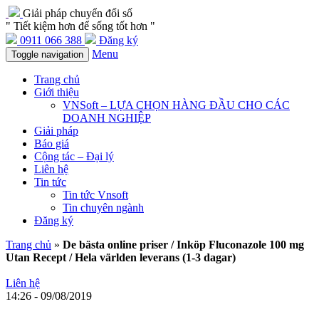
Giải pháp chuyển đổi số
" Tiết kiệm hơn để sống tốt hơn "
0911 066 388
Đăng ký
Menu
Toggle navigation
Trang chủ
Giới thiệu
VNSoft – LỰA CHỌN HÀNG ĐẦU CHO CÁC
DOANH NGHIỆP
Giải pháp
Báo giá
Cộng tác – Đại lý
Liên hệ
Tin tức
Tin tức Vnsoft
Tin chuyên ngành
Đăng ký
Trang chủ
»
De bästa online priser / Inköp Fluconazole 100 mg
Utan Recept / Hela världen leverans (1-3 dagar)
Liên hệ
14:26 - 09/08/2019