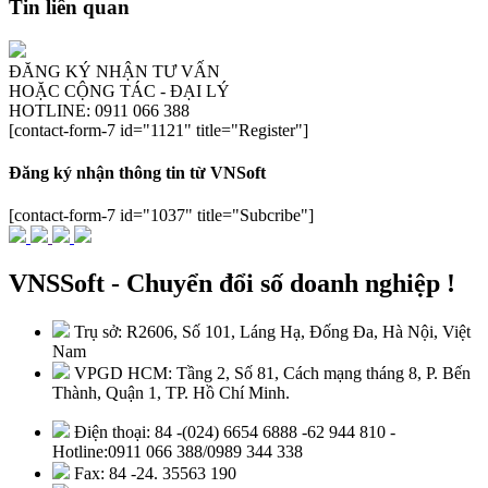
Tin liên quan
ĐĂNG KÝ NHẬN TƯ VẤN
HOẶC CỘNG TÁC - ĐẠI LÝ
HOTLINE: 0911 066 388
[contact-form-7 id="1121" title="Register"]
Đăng ký nhận thông tin từ VNSoft
[contact-form-7 id="1037" title="Subcribe"]
VNSSoft - Chuyển đổi số doanh nghiệp !
Trụ sở: R2606, Số 101, Láng Hạ, Đống Đa, Hà Nội, Việt
Nam
VPGD HCM: Tầng 2, Số 81, Cách mạng tháng 8, P. Bến
Thành, Quận 1, TP. Hồ Chí Minh.
Điện thoại: 84 -(024) 6654 6888 -62 944 810 -
Hotline:0911 066 388/0989 344 338
Fax: 84 -24. 35563 190