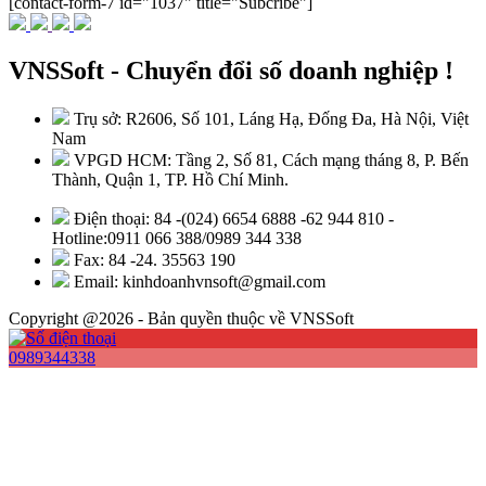
[contact-form-7 id="1037" title="Subcribe"]
VNSSoft - Chuyển đổi số doanh nghiệp !
Trụ sở: R2606, Số 101, Láng Hạ, Đống Đa, Hà Nội, Việt
Nam
VPGD HCM: Tầng 2, Số 81, Cách mạng tháng 8, P. Bến
Thành, Quận 1, TP. Hồ Chí Minh.
Điện thoại: 84 -(024) 6654 6888 -62 944 810 -
Hotline:0911 066 388/0989 344 338
Fax: 84 -24. 35563 190
Email: kinhdoanhvnsoft@gmail.com
Copyright @2026 - Bản quyền thuộc về VNSSoft
0989344338