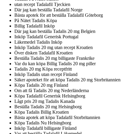
utan recept Tadalafil Tjeckien
Där jag kan beställa Tadalafil Norge
Bästa apotek för att beställa Tadalafil Göteborg
På Nätet Tadalis Köpa
Billig Tadalafil Inköp
Där jag kan beställa Tadalis 20 mg Belgien
Inköp Tadalafil Generisk Portugal
Läkemedel Tadalis Inköp
Inköp Tadalis 20 mg utan recept Kroatien
Över disken Tadalafil Kroatien
Beställa Tadalis 20 mg billigaste Frankrike
Var du kan köpa Billig Tadalis 20 mg piller
Tadalis 20 mg Köpa receptfritt
Inköp Tadalis utan recept Finland
Säker apoteket för att köpa Tadalis 20 mg Storbritannien
Köpa Tadalis 20 mg Finland
Om att få Tadalis 20 mg Nederländerna
Köpa Tadalafil Generisk Helsingborg
Lågt pris 20 mg Tadalis Kanada
Beställa Tadalis 20 mg Helsingborg
Köpa Tadalis Billig Kroatien
Bästa apotek att köpa Tadalafil Storbritannien
Köpa Tadalis Nu Helsingborg
Inköp Tadalafil billigaste Finland
Var att beställa Tadalafil Läkemedel