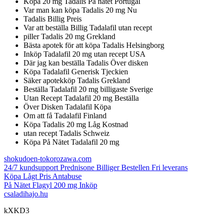
Köpa 20 mg Tadalis På nätet Portugal
Var man kan köpa Tadalis 20 mg Nu
Tadalis Billig Preis
Var att beställa Billig Tadalafil utan recept
piller Tadalis 20 mg Grekland
Bästa apotek för att köpa Tadalis Helsingborg
Inköp Tadalafil 20 mg utan recept USA
Där jag kan beställa Tadalis Över disken
Köpa Tadalafil Generisk Tjeckien
Säker apotekköp Tadalis Grekland
Beställa Tadalafil 20 mg billigaste Sverige
Utan Recept Tadalafil 20 mg Beställa
Över Disken Tadalafil Köpa
Om att få Tadalafil Finland
Köpa Tadalis 20 mg Låg Kostnad
utan recept Tadalis Schweiz
Köpa På Nätet Tadalafil 20 mg
shokudoen-tokorozawa.com
24/7 kundsupport Prednisone Billiger Bestellen Fri leverans
Köpa Lågt Pris Antabuse
På Nätet Flagyl 200 mg Inköp
csaladihajo.hu
kXKD3