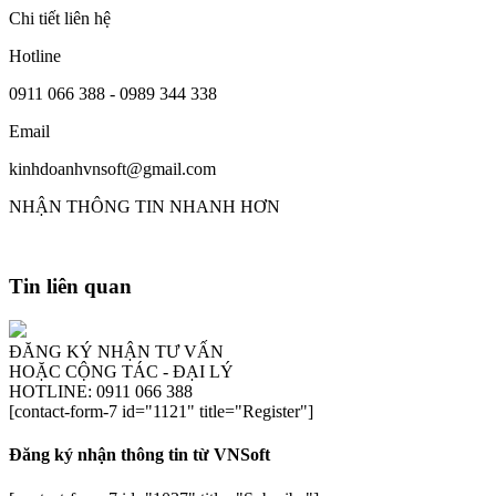
Chi tiết liên hệ
Hotline
0911 066 388 - 0989 344 338
Email
kinhdoanhvnsoft@gmail.com
NHẬN THÔNG TIN NHANH HƠN
Tin liên quan
ĐĂNG KÝ NHẬN TƯ VẤN
HOẶC CỘNG TÁC - ĐẠI LÝ
HOTLINE: 0911 066 388
[contact-form-7 id="1121" title="Register"]
Đăng ký nhận thông tin từ VNSoft