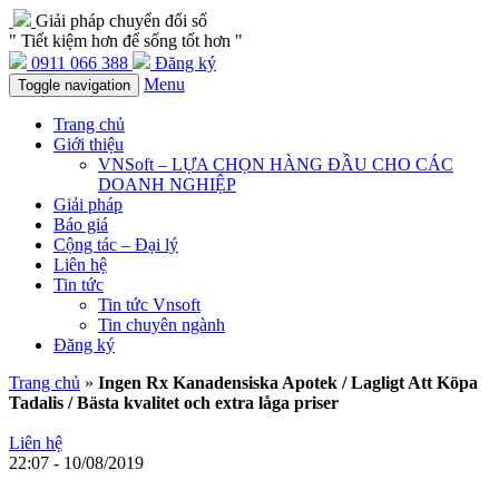
Giải pháp chuyển đổi số
" Tiết kiệm hơn để sống tốt hơn "
0911 066 388
Đăng ký
Menu
Toggle navigation
Trang chủ
Giới thiệu
VNSoft – LỰA CHỌN HÀNG ĐẦU CHO CÁC
DOANH NGHIỆP
Giải pháp
Báo giá
Cộng tác – Đại lý
Liên hệ
Tin tức
Tin tức Vnsoft
Tin chuyên ngành
Đăng ký
Trang chủ
»
Ingen Rx Kanadensiska Apotek / Lagligt Att Köpa
Tadalis / Bästa kvalitet och extra låga priser
Liên hệ
22:07 - 10/08/2019