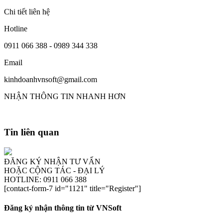
Chi tiết liên hệ
Hotline
0911 066 388 - 0989 344 338
Email
kinhdoanhvnsoft@gmail.com
NHẬN THÔNG TIN NHANH HƠN
Tin liên quan
ĐĂNG KÝ NHẬN TƯ VẤN
HOẶC CỘNG TÁC - ĐẠI LÝ
HOTLINE: 0911 066 388
[contact-form-7 id="1121" title="Register"]
Đăng ký nhận thông tin từ VNSoft