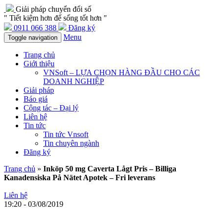
Giải pháp chuyển đổi số
" Tiết kiệm hơn để sống tốt hơn "
0911 066 388
Đăng ký
Menu
Toggle navigation
Trang chủ
Giới thiệu
VNSoft – LỰA CHỌN HÀNG ĐẦU CHO CÁC
DOANH NGHIỆP
Giải pháp
Báo giá
Cộng tác – Đại lý
Liên hệ
Tin tức
Tin tức Vnsoft
Tin chuyên ngành
Đăng ký
Trang chủ
»
Inköp 50 mg Caverta Lågt Pris – Billiga
Kanadensiska På Nätet Apotek – Fri leverans
Liên hệ
19:20 - 03/08/2019