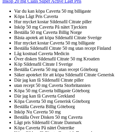
Inköp 20 mg Cialis Super Active Lågt Pris
Var du kan köpa Caverta 50 mg billigaste
Köpa Lågt Pris Caverta
Hur mycket kostar Sildenafil Citrate piller
Inköp 50 mg Caverta På nätet Tjeckien
Beställa 50 mg Caverta Billig Norge
Bästa apotek att köpa Sildenafil Citrate Sverige
Hur mycket kostar Caverta 50 mg billigaste
Beställa Sildenafil Citrate 50 mg utan recept Finland
Låg kostnad Caverta Medicin
Över disken Sildenafil Citrate 50 mg Kroatien
Köp Sildenafil Citrate I Sverige
Beställa Caverta 50 mg utan recept Göteborg
Säker apoteket för att köpa Sildenafil Citrate Generisk
Där jag kan få Sildenafil Citrate piller
utan recept 50 mg Caverta Storbritannien
Köpa 50 mg Caverta billigaste Göteborg
Där jag kan få Caverta Grekland
Köpa Caverta 50 mg Generisk Göteborg
Beställa Caverta Billig Göteborg
Inköp Nu Caverta 50 mg
Beställa Över Disken 50 mg Caverta
Lågt pris Sildenafil Citrate Danmark
Köpa Caverta På nätet Österrike