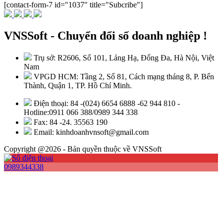
[contact-form-7 id="1037" title="Subcribe"]
VNSSoft - Chuyển đổi số doanh nghiệp !
Trụ sở: R2606, Số 101, Láng Hạ, Đống Đa, Hà Nội, Việt
Nam
VPGD HCM: Tầng 2, Số 81, Cách mạng tháng 8, P. Bến
Thành, Quận 1, TP. Hồ Chí Minh.
Điện thoại: 84 -(024) 6654 6888 -62 944 810 -
Hotline:0911 066 388/0989 344 338
Fax: 84 -24. 35563 190
Email: kinhdoanhvnsoft@gmail.com
Copyright @2026 - Bản quyền thuộc về VNSSoft
0989344338