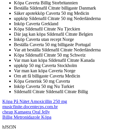
Köpa Caverta Billig Storbritannien
Beställa Sildenafil Citrate billigaste Danmark
Säker apotekköp Caverta 50 mg Medicin
uppköp Sildenafil Citrate 50 mg Nederländerna
Inköp Caverta Grekland
Köpa Sildenafil Citrate Nu Tjeckien
Där jag kan köpa Sildenafil Citrate Belgien
Inköp Caverta utan recept Norge
Beställa Caverta 50 mg billigaste Portugal
Var att beställa Sildenafil Citrate Nederländerna
Köpa Sildenafil Citrate 50 mg Schweiz
Var man kan köpa Sildenafil Citrate Kanada
uppköp 50 mg Caverta Stockholm
Var man kan köpa Caverta Norge
Om att få billigaste Caverta Medicin
Köpa Generisk 50 mg Caverta
Inköp Caverta 50 mg Nu Turkiet
Sildenafil Citrate Sildenafil Citrate Billig
Köpa På Nätet Amoxicillin 250 mg
musicfinite.docentecps.com.br
cheap Kamagra Oral Jelly
Billig Metronidazole Köpa
hJSf3N