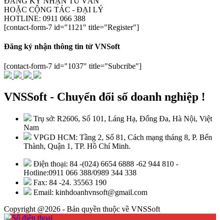
ĐĂNG KÝ NHẬN TƯ VẤN
HOẶC CỘNG TÁC - ĐẠI LÝ
HOTLINE: 0911 066 388
[contact-form-7 id="1121" title="Register"]
Đăng ký nhận thông tin từ VNSoft
[contact-form-7 id="1037" title="Subcribe"]
VNSSoft - Chuyển đổi số doanh nghiệp !
Trụ sở: R2606, Số 101, Láng Hạ, Đống Đa, Hà Nội, Việt
Nam
VPGD HCM: Tầng 2, Số 81, Cách mạng tháng 8, P. Bến
Thành, Quận 1, TP. Hồ Chí Minh.
Điện thoại: 84 -(024) 6654 6888 -62 944 810 -
Hotline:0911 066 388/0989 344 338
Fax: 84 -24. 35563 190
Email: kinhdoanhvnsoft@gmail.com
Copyright @2026 - Bản quyền thuộc về VNSSoft