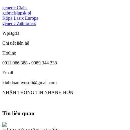
generic Cialis
gabrielslupsk.pl
Köpa Lasix Europa
generic Zithromax
WpBgd3
Chi tiết liên hệ
Hotline
0911 066 388 - 0989 344 338
Email
kinhdoanhvnsoft@gmail.com
NHẬN THÔNG TIN NHANH HƠN
Tin liên quan