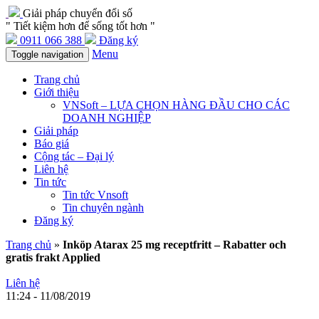
Giải pháp chuyển đổi số
" Tiết kiệm hơn để sống tốt hơn "
0911 066 388
Đăng ký
Menu
Toggle navigation
Trang chủ
Giới thiệu
VNSoft – LỰA CHỌN HÀNG ĐẦU CHO CÁC
DOANH NGHIỆP
Giải pháp
Báo giá
Cộng tác – Đại lý
Liên hệ
Tin tức
Tin tức Vnsoft
Tin chuyên ngành
Đăng ký
Trang chủ
»
Inköp Atarax 25 mg receptfritt – Rabatter och
gratis frakt Applied
Liên hệ
11:24 - 11/08/2019