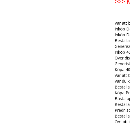
>>> K
Var att 
Inköp D
Inköp D
Beställ
Generis
Inköp 4
Över di
Generisk
Köpa 40
Var att 
Var du k
Beställ
Köpa Pr
Bästa ap
Beställa
Predniso
Beställa
Om att 