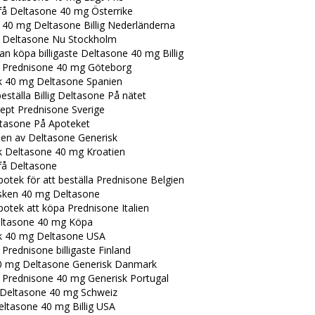
få Deltasone 40 mg Österrike
a 40 mg Deltasone Billig Nederländerna
a Deltasone Nu Stockholm
an köpa billigaste Deltasone 40 mg Billig
a Prednisone 40 mg Göteborg
k 40 mg Deltasone Spanien
beställa Billig Deltasone På nätet
cept Prednisone Sverige
tasone På Apoteket
en av Deltasone Generisk
k Deltasone 40 mg Kroatien
få Deltasone
otek för att beställa Prednisone Belgien
sken 40 mg Deltasone
otek att köpa Prednisone Italien
Deltasone 40 mg Köpa
k 40 mg Deltasone USA
 Prednisone billigaste Finland
0 mg Deltasone Generisk Danmark
a Prednisone 40 mg Generisk Portugal
Deltasone 40 mg Schweiz
eltasone 40 mg Billig USA