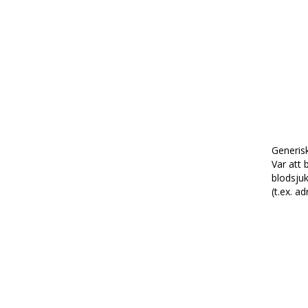
Generis
Var att 
blodsjuk
(t.ex. ad