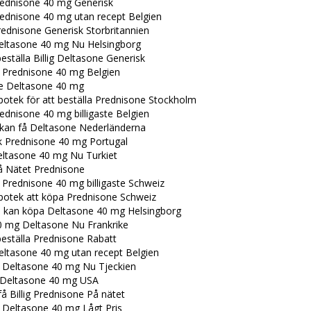
ednisone 40 mg Generisk
ednisone 40 mg utan recept Belgien
rednisone Generisk Storbritannien
eltasone 40 mg Nu Helsingborg
beställa Billig Deltasone Generisk
a Prednisone 40 mg Belgien
ste Deltasone 40 mg
potek för att beställa Prednisone Stockholm
ednisone 40 mg billigaste Belgien
 kan få Deltasone Nederländerna
k Prednisone 40 mg Portugal
ltasone 40 mg Nu Turkiet
å Nätet Prednisone
 Prednisone 40 mg billigaste Schweiz
potek att köpa Prednisone Schweiz
 kan köpa Deltasone 40 mg Helsingborg
0 mg Deltasone Nu Frankrike
beställa Prednisone Rabatt
eltasone 40 mg utan recept Belgien
a Deltasone 40 mg Nu Tjeckien
Deltasone 40 mg USA
å Billig Prednisone På nätet
a Deltasone 40 mg Lågt Pris