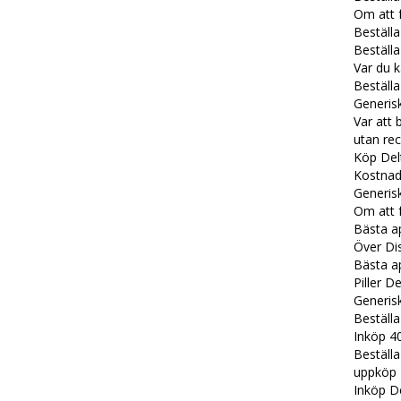
Om att 
Beställ
Beställ
Var du k
Beställ
Generis
Var att 
utan re
Köp Del
Kostnad
Generis
Om att 
Bästa ap
Över Di
Bästa ap
Piller 
Generis
Beställa
Inköp 4
Beställ
uppköp 
Inköp D