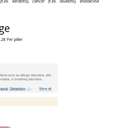
.ex. keratitis), cancer (t.ex. leukemi), endokrina
ige
.28
Per piller