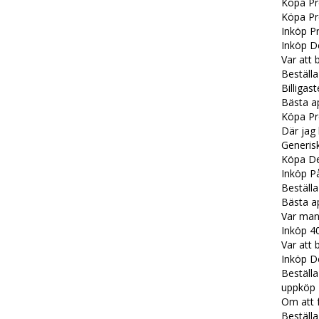
Köpa Pr
Köpa Pr
Inköp P
Inköp D
Var att 
Beställ
Billiga
Bästa a
Köpa Pr
Där jag
Generis
Köpa De
Inköp P
Beställa
Bästa a
Var man
Inköp 4
Var att 
Inköp D
Beställ
uppköp 
Om att f
Beställ