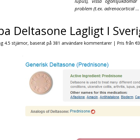
lupus), vissa ogonsjukdomar (t
problem (t.ex. adrenocortical ...
a Deltasone Lagligt I Sver
ng
4.5
stjärnor, baserat på
381
användare kommentarer
|
Pris från
€0