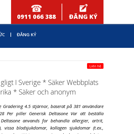
0911 066 388
ĐĂNG KÝ
ỨC
ĐĂNG KÝ
Liên hệ
gligt I Sverige * Säker Webbplats
erika * Säker och anonym
ge Gradering 4.5 stjärnor, baserat på 381 användare
8 Per piller Generisk Deltasone Var att beställa
 Deltasone anvands for behandla allergier, artrit,
, vissa blodsjukdomar, kollagen sjukdomar (t.ex.,