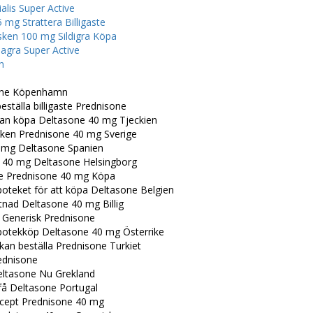
alis Super Active
 mg Strattera Billigaste
sken 100 mg Sildigra Köpa
agra Super Active
n
one Köpenhamn
beställa billigaste Prednisone
kan köpa Deltasone 40 mg Tjeckien
sken Prednisone 40 mg Sverige
40 mg Deltasone Spanien
a 40 mg Deltasone Helsingborg
ste Prednisone 40 mg Köpa
poteket för att köpa Deltasone Belgien
tnad Deltasone 40 mg Billig
a Generisk Prednisone
potekköp Deltasone 40 mg Österrike
kan beställa Prednisone Turkiet
rednisone
ltasone Nu Grekland
få Deltasone Portugal
cept Prednisone 40 mg