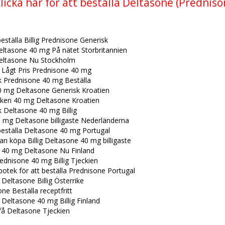
licka här för att beställa Deltasone (Predniso
beställa Billig Prednisone Generisk
eltasone 40 mg På nätet Storbritannien
eltasone Nu Stockholm
a Lågt Pris Prednisone 40 mg
k Prednisone 40 mg Beställa
0 mg Deltasone Generisk Kroatien
sken 40 mg Deltasone Kroatien
 Deltasone 40 mg Billig
 mg Deltasone billigaste Nederländerna
beställa Deltasone 40 mg Portugal
an köpa Billig Deltasone 40 mg billigaste
a 40 mg Deltasone Nu Finland
ednisone 40 mg Billig Tjeckien
otek för att beställa Prednisone Portugal
 Deltasone Billig Österrike
ne Beställa receptfritt
 Deltasone 40 mg Billig Finland
få Deltasone Tjeckien