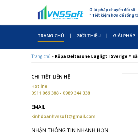
Giải pháp chuyển đổi số
" Tiết kiệm hơn để sống t
TRANG CHỦ
GIỚI THIỆU
GIẢI PHÁP
Trang chủ
»
Köpa Deltasone Lagligt I Sverige * 
CHI TIẾT LIÊN HỆ
Hotline
0911 066 388 - 0989 344 338
EMAIL
kinhdoanhvnsoft@gmail.com
NHẬN THÔNG TIN NHANH HƠN