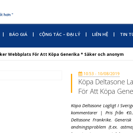
ốt hơn "
BÁO GIÁ
CỘNG TÁC – ĐẠI LÝ
LIÊN HỆ
TIN T
Säker Webbplats För Att Köpa Generika * Säker och anonym
10:53 - 10/08/2019
Köpa Deltasone La
För Att Köpa Gen
Köpa Deltasone Lagligt I Sveri
kommentarer | Pris från €0.2
Deltasone Frankrike. Generisk
andningsproblem (t.ex. astma)