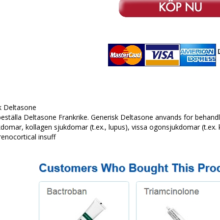
k Deltasone
beställa Deltasone Frankrike. Generisk Deltasone anvands for behandla 
domar, kollagen sjukdomar (t.ex., lupus), vissa ogonsjukdomar (t.ex. k
renocortical insuff