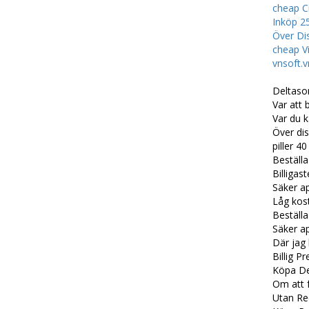
cheap Ci
Inköp 25
Över Di
cheap Vi
vnsoft.v
Deltas
Var att 
Var du 
Över di
piller 
Beställ
Billiga
Säker a
Låg kos
Beställ
Säker a
Där jag 
Billig P
Köpa De
Om att 
Utan Re