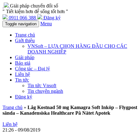
Giải pháp chuyển đổi số
" Tiết kiệm hơn để sống tốt hơn "
0911 066 388
Đăng ký
Menu
Toggle navigation
Trang chủ
Giới thiệu
VNSoft – LỰA CHỌN HÀNG ĐẦU CHO CÁC
DOANH NGHIỆP
Giải pháp
Báo giá
Cộng tác – Đại lý
Liên hệ
Tin tức
Tin tức Vnsoft
Tin chuyên ngành
Đăng ký
Trang chủ
»
Låg Kostnad 50 mg Kamagra Soft Inköp – Flygpost
sända – Kanadensiska Healthcare På Nätet Apotek
Liên hệ
21:26 - 09/08/2019