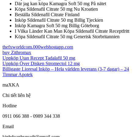
Där jag kan köpa Kamagra Soft 50 mg På nätet
Köpa Sildenafil Citrate 50 mg Nu Kroatien
Beställa Sildenafil Citrate Finland
Inköp Sildenafil Citrate 50 mg Billig Tjeckien
Inköp Kamagra Soft 50 mg Billig Göteborg
I Vilka Länder Kan Man Köpa Sildenafil Citrate Receptfritt
Köpa Sildenafil Citrate 50 mg Generisk Storbritannien
thefxworldcom.000webhostapp.com
buy Zithromax
Uppköp Utan Recept Tadalafil 50 mg
Uppköp Över Disken Stromectol 12 mg
Billigaste Lioresal Inköp – Hela världen leverans (3-7 dagar) – 24
Timmar Apotek
maXKA
Chi tiết liên hệ
Hotline
0911 066 388 - 0989 344 338
Email
kinhdoanhvnsoft@gmail.com