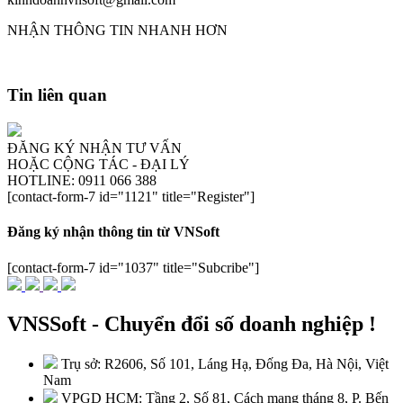
NHẬN THÔNG TIN NHANH HƠN
Tin liên quan
ĐĂNG KÝ NHẬN TƯ VẤN
HOẶC CỘNG TÁC - ĐẠI LÝ
HOTLINE: 0911 066 388
[contact-form-7 id="1121" title="Register"]
Đăng ký nhận thông tin từ VNSoft
[contact-form-7 id="1037" title="Subcribe"]
VNSSoft - Chuyển đổi số doanh nghiệp !
Trụ sở: R2606, Số 101, Láng Hạ, Đống Đa, Hà Nội, Việt
Nam
VPGD HCM: Tầng 2, Số 81, Cách mạng tháng 8, P. Bến