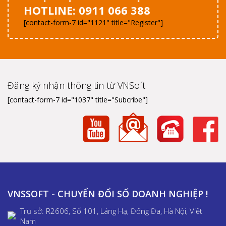
HOTLINE: 0911 066 388
[contact-form-7 id="1121" title="Register"]
Đăng ký nhận thông tin từ VNSoft
[contact-form-7 id="1037" title="Subcribe"]
VNSSOFT - CHUYỂN ĐỔI SỐ DOANH NGHIỆP !
Trụ sở: R2606, Số 101, Láng Hạ, Đống Đa, Hà Nội, Việt
Nam