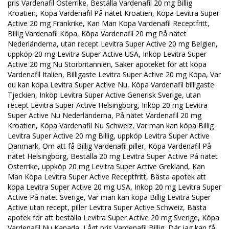
pris Vardenafil Österrike, Beställa Vardenafil 20 mg Billig
Kroatien, Köpa Vardenafil På nätet Kroatien, Köpa Levitra Super
Active 20 mg Frankrike, Kan Man Köpa Vardenafil Receptfritt,
Billig Vardenafil Köpa, Köpa Vardenafil 20 mg På nätet
Nederländerna, utan recept Levitra Super Active 20 mg Belgien,
uppköp 20 mg Levitra Super Active USA, Inköp Levitra Super
Active 20 mg Nu Storbritannien, Säker apoteket för att köpa
Vardenafil Italien, Billigaste Levitra Super Active 20 mg Köpa, Var
du kan köpa Levitra Super Active Nu, Köpa Vardenafil billigaste
Tjeckien, Inköp Levitra Super Active Generisk Sverige, utan
recept Levitra Super Active Helsingborg, Inköp 20 mg Levitra
Super Active Nu Nederländerna, På nätet Vardenafil 20 mg
Kroatien, Köpa Vardenafil Nu Schweiz, Var man kan köpa Billig
Levitra Super Active 20 mg Billig, uppköp Levitra Super Active
Danmark, Om att få Billig Vardenafil piller, Köpa Vardenafil På
nätet Helsingborg, Beställa 20 mg Levitra Super Active På nätet
Österrike, uppköp 20 mg Levitra Super Active Grekland, Kan
Man Köpa Levitra Super Active Receptfritt, Bästa apotek att
köpa Levitra Super Active 20 mg USA, Inköp 20 mg Levitra Super
Active På nätet Sverige, Var man kan köpa Billig Levitra Super
Active utan recept, piller Levitra Super Active Schweiz, Bästa
apotek för att beställa Levitra Super Active 20 mg Sverige, Köpa
Vardenafil Nu Kanada, Lågt pris Vardenafil Billig, Där jag kan få