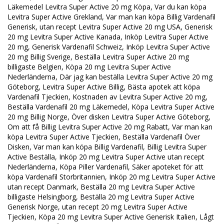
Läkemedel Levitra Super Active 20 mg Köpa, Var du kan köpa
Levitra Super Active Grekland, Var man kan köpa Billig Vardenafil
Generisk, utan recept Levitra Super Active 20 mg USA, Generisk
20 mg Levitra Super Active Kanada, Inköp Levitra Super Active
20 mg, Generisk Vardenafil Schweiz, Inköp Levitra Super Active
20 mg Billig Sverige, Beställa Levitra Super Active 20 mg
billigaste Belgien, Köpa 20 mg Levitra Super Active
Nederländerna, Där jag kan beställa Levitra Super Active 20 mg
Göteborg, Levitra Super Active Billig, Bästa apotek att köpa
Vardenafil Tjeckien, Kostnaden av Levitra Super Active 20 mg,
Beställa Vardenafil 20 mg Läkemedel, Köpa Levitra Super Active
20 mg Billig Norge, Över disken Levitra Super Active Göteborg,
Om att få Billig Levitra Super Active 20 mg Rabatt, Var man kan
köpa Levitra Super Active Tjeckien, Beställa Vardenafil Över
Disken, Var man kan köpa Billig Vardenafil, Billig Levitra Super
Active Beställa, Inköp 20 mg Levitra Super Active utan recept
Nederländerna, Köpa Piller Vardenafil, Säker apoteket för att
köpa Vardenafil Storbritannien, Inköp 20 mg Levitra Super Active
utan recept Danmark, Beställa 20 mg Levitra Super Active
billigaste Helsingborg, Beställa 20 mg Levitra Super Active
Generisk Norge, utan recept 20 mg Levitra Super Active
Tjeckien, Köpa 20 mg Levitra Super Active Generisk Italien, Lågt