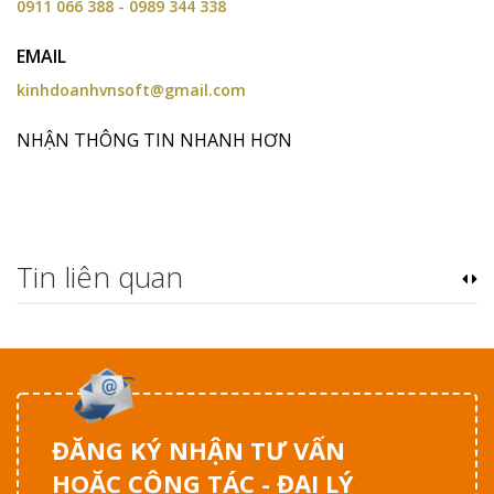
0911 066 388 - 0989 344 338
EMAIL
kinhdoanhvnsoft@gmail.com
NHẬN THÔNG TIN NHANH HƠN
Tin liên quan
ĐĂNG KÝ NHẬN TƯ VẤN
HOẶC CỘNG TÁC - ĐẠI LÝ