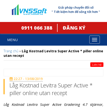
Giải pháp chuyển đổi số
" Tiết kiệm hơn để sống tốt hơn "
0911 066 388
ĐĂNG KÝ
MENU
Toggle
navigat
Trang chủ
»
Låg Kostnad Levitra Super Active * piller online
utan recept
Liên hệ
22:27 - 13/08/2019
Låg Kostnad Levitra Super Active *
piller online utan recept
Låg Kostnad Levitra Super Active Gradering 4.7 stjärnor,