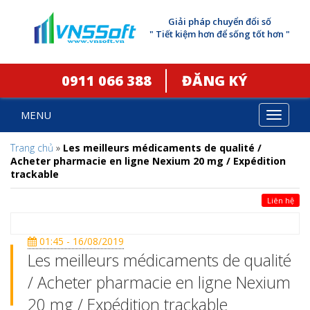
Giải pháp chuyển đổi số
" Tiết kiệm hơn để sống tốt hơn "
0911 066 388
ĐĂNG KÝ
MENU
Toggle
navigat
Trang chủ
»
Les meilleurs médicaments de qualité /
Acheter pharmacie en ligne Nexium 20 mg / Expédition
trackable
Liên hệ
01:45 - 16/08/2019
Les meilleurs médicaments de qualité
/ Acheter pharmacie en ligne Nexium
20 mg / Expédition trackable