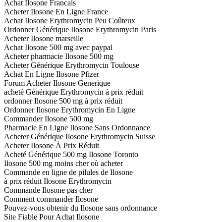
Achat Ilosone Francais
Acheter Ilosone En Ligne France
Achat Ilosone Erythromycin Peu Coûteux
Ordonner Générique Ilosone Erythromycin Paris
Acheter Ilosone marseille
Achat Ilosone 500 mg avec paypal
Acheter pharmacie Ilosone 500 mg
Acheter Générique Erythromycin Toulouse
Achat En Ligne Ilosone Pfizer
Forum Acheter Ilosone Generique
acheté Générique Erythromycin à prix réduit
ordonner Ilosone 500 mg à prix réduit
Ordonner Ilosone Erythromycin En Ligne
Commander Ilosone 500 mg
Pharmacie En Ligne Ilosone Sans Ordonnance
Acheter Générique Ilosone Erythromycin Suisse
Acheter Ilosone À Prix Réduit
Acheté Générique 500 mg Ilosone Toronto
Ilosone 500 mg moins cher où acheter
Commande en ligne de pilules de Ilosone
à prix réduit Ilosone Erythromycin
Commande Ilosone pas cher
Comment commander Ilosone
Pouvez-vous obtenir du Ilosone sans ordonnance
Site Fiable Pour Achat Ilosone