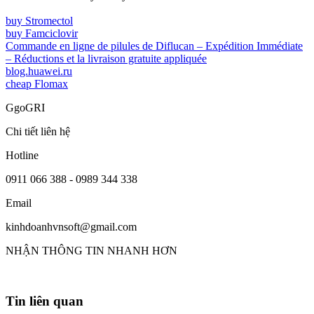
buy Stromectol
buy Famciclovir
Commande en ligne de pilules de Diflucan – Expédition Immédiate
– Réductions et la livraison gratuite appliquée
blog.huawei.ru
cheap Flomax
GgoGRI
Chi tiết liên hệ
Hotline
0911 066 388 - 0989 344 338
Email
kinhdoanhvnsoft@gmail.com
NHẬN THÔNG TIN NHANH HƠN
Tin liên quan