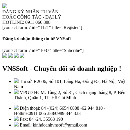
ĐĂNG KÝ NHẬN TƯ VẤN
HOẶC CỘNG TÁC - ĐẠI LÝ
HOTLINE: 0911 066 388
[contact-form-7 id="1121" title="Register"]
Đăng ký nhận thông tin từ VNSoft
[contact-form-7 id="1037" title="Subcribe"]
VNSSoft - Chuyển đổi số doanh nghiệp !
Trụ sở: R2606, Số 101, Láng Hạ, Đống Đa, Hà Nội, Việt
Nam
VPGD HCM: Tầng 2, Số 81, Cách mạng tháng 8, P. Bến
Thành, Quận 1, TP. Hồ Chí Minh.
Điện thoại: 84 -(024) 6654 6888 -62 944 810 -
Hotline:0911 066 388/0989 344 338
Fax: 84 -24. 35563 190
Email: kinhdoanhvnsoft@gmail.com