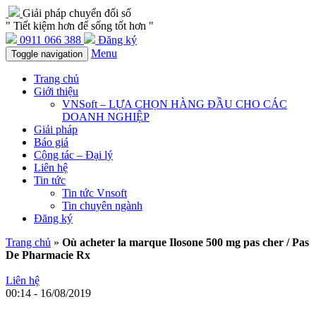
Giải pháp chuyển đổi số
" Tiết kiệm hơn để sống tốt hơn "
0911 066 388
Đăng ký
Menu
Toggle navigation
Trang chủ
Giới thiệu
VNSoft – LỰA CHỌN HÀNG ĐẦU CHO CÁC
DOANH NGHIỆP
Giải pháp
Báo giá
Cộng tác – Đại lý
Liên hệ
Tin tức
Tin tức Vnsoft
Tin chuyên ngành
Đăng ký
Trang chủ
»
Où acheter la marque Ilosone 500 mg pas cher / Pas
De Pharmacie Rx
Liên hệ
00:14 - 16/08/2019