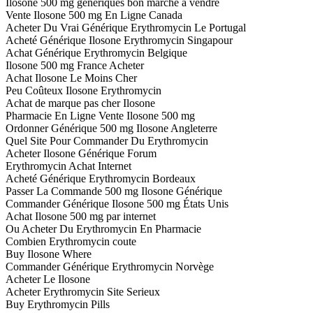
Ilosone 500 mg génériques bon marché à vendre
Vente Ilosone 500 mg En Ligne Canada
Acheter Du Vrai Générique Erythromycin Le Portugal
Acheté Générique Ilosone Erythromycin Singapour
Achat Générique Erythromycin Belgique
Ilosone 500 mg France Acheter
Achat Ilosone Le Moins Cher
Peu Coûteux Ilosone Erythromycin
Achat de marque pas cher Ilosone
Pharmacie En Ligne Vente Ilosone 500 mg
Ordonner Générique 500 mg Ilosone Angleterre
Quel Site Pour Commander Du Erythromycin
Acheter Ilosone Générique Forum
Erythromycin Achat Internet
Acheté Générique Erythromycin Bordeaux
Passer La Commande 500 mg Ilosone Générique
Commander Générique Ilosone 500 mg États Unis
Achat Ilosone 500 mg par internet
Ou Acheter Du Erythromycin En Pharmacie
Combien Erythromycin coute
Buy Ilosone Where
Commander Générique Erythromycin Norvège
Acheter Le Ilosone
Acheter Erythromycin Site Serieux
Buy Erythromycin Pills