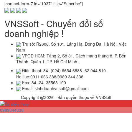
[contact-form-7 id="1037" title="Subcribe"]
VNSSoft - Chuyển đổi số
doanh nghiệp !
Trụ sở: R2606, Số 101, Láng Hạ, Đống Đa, Hà Nội, Việt
Nam
VPGD HCM: Tầng 2, Số 81, Cách mạng tháng 8, P. Bến
Thành, Quận 1, TP. Hồ Chí Minh.
Điện thoại: 84 -(024) 6654 6888 -62 944 810 -
Hotline:0911 066 388/0989 344 338
Fax: 84 -24. 35563 190
Email: kinhdoanhvnsoft@gmail.com
Copyright @2026 - Bản quyền thuộc về VNSSoft
0989344338