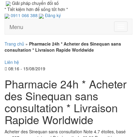
Giải pháp chuyển đổi số
" Tiết kiệm hơn để sống tốt hơn "
0911 066 388
Đăng ký
Menu
Toggle
navigati
Trang chủ
»
Pharmacie 24h * Acheter des Sinequan sans
consultation * Livraison Rapide Worldwide
Liên hệ
08:16 - 15/08/2019
Pharmacie 24h * Acheter
des Sinequan sans
consultation * Livraison
Rapide Worldwide
Acheter des Sinequan sans consultation Note 4.7 étoiles, basé