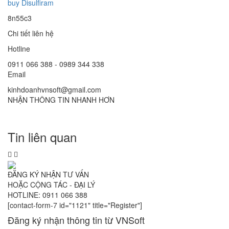
buy Disulfiram
8n55c3
Chi tiết liên hệ
Hotline
0911 066 388 - 0989 344 338
Email
kinhdoanhvnsoft@gmail.com
NHẬN THÔNG TIN NHANH HƠN
Tin liên quan
ĐĂNG KÝ NHẬN TƯ VẤN
HOẶC CỘNG TÁC - ĐẠI LÝ
HOTLINE: 0911 066 388
[contact-form-7 id="1121" title="Register"]
Đăng ký nhận thông tin từ VNSoft