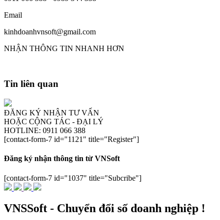
Email
kinhdoanhvnsoft@gmail.com
NHẬN THÔNG TIN NHANH HƠN
Tin liên quan
ĐĂNG KÝ NHẬN TƯ VẤN
HOẶC CỘNG TÁC - ĐẠI LÝ
HOTLINE: 0911 066 388
[contact-form-7 id="1121" title="Register"]
Đăng ký nhận thông tin từ VNSoft
[contact-form-7 id="1037" title="Subcribe"]
VNSSoft - Chuyển đổi số doanh nghiệp !