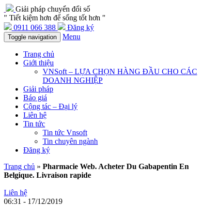
Giải pháp chuyển đổi số
" Tiết kiệm hơn để sống tốt hơn "
0911 066 388
Đăng ký
Menu
Toggle navigation
Trang chủ
Giới thiệu
VNSoft – LỰA CHỌN HÀNG ĐẦU CHO CÁC
DOANH NGHIỆP
Giải pháp
Báo giá
Cộng tác – Đại lý
Liên hệ
Tin tức
Tin tức Vnsoft
Tin chuyên ngành
Đăng ký
Trang chủ
»
Pharmacie Web. Acheter Du Gabapentin En
Belgique. Livraison rapide
Liên hệ
06:31 - 17/12/2019