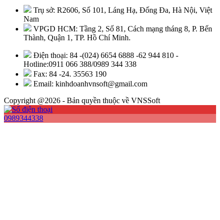
Trụ sở: R2606, Số 101, Láng Hạ, Đống Đa, Hà Nội, Việt
Nam
VPGD HCM: Tầng 2, Số 81, Cách mạng tháng 8, P. Bến
Thành, Quận 1, TP. Hồ Chí Minh.
Điện thoại: 84 -(024) 6654 6888 -62 944 810 -
Hotline:0911 066 388/0989 344 338
Fax: 84 -24. 35563 190
Email: kinhdoanhvnsoft@gmail.com
Copyright @2026 - Bản quyền thuộc về VNSSoft
0989344338