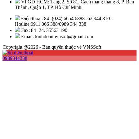
VPGD HCM: Tầng 2, Số 81, Cách mạng tháng 8, P. Bến
Thành, Quận 1, TP. Hồ Chí Minh.
Điện thoại: 84 -(024) 6654 6888 -62 944 810 -
Hotline:0911 066 388/0989 344 338
Fax: 84 -24. 35563 190
Email: kinhdoanhvnsoft@gmail.com
Copyright @2026 - Bản quyền thuộc về VNSSoft
0989344338