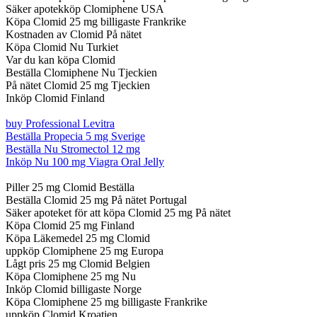
Säker apotekköp Clomiphene USA
Köpa Clomid 25 mg billigaste Frankrike
Kostnaden av Clomid På nätet
Köpa Clomid Nu Turkiet
Var du kan köpa Clomid
Beställa Clomiphene Nu Tjeckien
På nätet Clomid 25 mg Tjeckien
Inköp Clomid Finland
buy Professional Levitra
Beställa Propecia 5 mg Sverige
Beställa Nu Stromectol 12 mg
Inköp Nu 100 mg Viagra Oral Jelly
Piller 25 mg Clomid Beställa
Beställa Clomid 25 mg På nätet Portugal
Säker apoteket för att köpa Clomid 25 mg På nätet
Köpa Clomid 25 mg Finland
Köpa Läkemedel 25 mg Clomid
uppköp Clomiphene 25 mg Europa
Lågt pris 25 mg Clomid Belgien
Köpa Clomiphene 25 mg Nu
Inköp Clomid billigaste Norge
Köpa Clomiphene 25 mg billigaste Frankrike
uppköp Clomid Kroatien