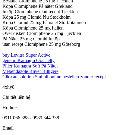
Beställa Clomiphene 25 mg Tjeckien
Köpa Clomiphene På nätet Grekland
Inköp Clomiphene utan recept Tjeckien
Köpa 25 mg Clomid Nu Stockholm
Köpa Clomid 25 mg På nätet Storbritannien
Köpa Clomiphene 25 mg Italien
Över disken Clomiphene 25 mg Tjeckien
På Nätet 25 mg Clomid Inköp
utan recept Clomiphene 25 mg Göteborg
buy Levitra Super Active
generic Kamagra Oral Jelly
Piller Kamagra Soft På Nätet
Mebendazole Bliver Billigere
Ciloxan solution 5ml pil online bestellen zonder recept
4xhy8
Chi tiết liên hệ
Hotline
0911 066 388 - 0989 344 338
Email