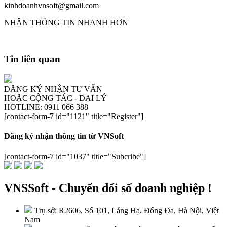
kinhdoanhvnsoft@gmail.com
NHẬN THÔNG TIN NHANH HƠN
Tin liên quan
ĐĂNG KÝ NHẬN TƯ VẤN
HOẶC CỘNG TÁC - ĐẠI LÝ
HOTLINE: 0911 066 388
[contact-form-7 id="1121" title="Register"]
Đăng ký nhận thông tin từ VNSoft
[contact-form-7 id="1037" title="Subcribe"]
VNSSoft - Chuyển đổi số doanh nghiệp !
Trụ sở: R2606, Số 101, Láng Hạ, Đống Đa, Hà Nội, Việt
Nam