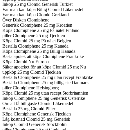
Inköp 25 mg Clomid Generisk Turkiet
Var man kan köpa Billig Clomid Läkemedel
Var man kan köpa Clomid Grekland
Över Disken Clomiphene
Generisk Clomiphene 25 mg Kroatien
Köpa Clomiphene 25 mg På nätet Finland
piller Clomiphene 25 mg Tjeckien
Köpa Clomid 25 mg På nätet Belgien
Beställa Clomiphene 25 mg Kanada
Köpa Clomiphene 25 mg Billig Kanada
Bästa apotek att köpa Clomiphene Frankrike
Köpa Clomid Nu Europa
Säker apoteket för att köpa Clomid 25 mg Nu
uppköp 25 mg Clomid Tjeckien
Beställa Clomiphene 25 mg utan recept Frankrike
Beställa Clomiphene 25 mg billigaste Danmark
piller Clomiphene Helsingborg
Köpa Clomid 25 mg utan recept Storbritannien
Inköp Clomiphene 25 mg Generisk Österrike
Om att få billigaste Clomid Läkemedel
Beställa 25 mg Clomid Piller
Köpa Clomiphene Generisk Tjeckien
Låg kostnad Clomid 25 mg Generisk
Inköp Clomid Generisk Stockholm
piller Clomiphene 25 mg Grekland