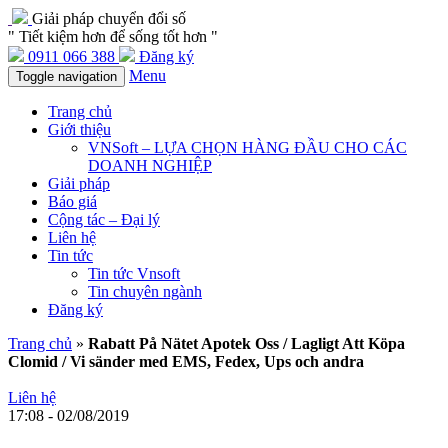
Giải pháp chuyển đổi số
" Tiết kiệm hơn để sống tốt hơn "
0911 066 388
Đăng ký
Menu
Toggle navigation
Trang chủ
Giới thiệu
VNSoft – LỰA CHỌN HÀNG ĐẦU CHO CÁC
DOANH NGHIỆP
Giải pháp
Báo giá
Cộng tác – Đại lý
Liên hệ
Tin tức
Tin tức Vnsoft
Tin chuyên ngành
Đăng ký
Trang chủ
»
Rabatt På Nätet Apotek Oss / Lagligt Att Köpa
Clomid / Vi sänder med EMS, Fedex, Ups och andra
Liên hệ
17:08 - 02/08/2019