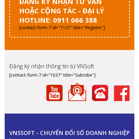
ĐĂNG KÝ NHẬN TƯ VẤN
HOẶC CỘNG TÁC - ĐẠI LÝ
HOTLINE: 0911 066 388
[contact-form-7 id="1121" title="Register"]
Đăng ký nhận thông tin từ VNSoft
[contact-form-7 id="1037" title="Subcribe"]
VNSSOFT - CHUYỂN ĐỔI SỐ DOANH NGHIỆP