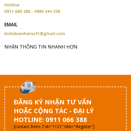
Hotline
0911 066 388 - 0989 344 338
EMAIL
kinhdoanhvnsoft@gmail.com
NHẬN THÔNG TIN NHANH HƠN
ĐĂNG KÝ NHẬN TƯ VẤN
HOẶC CỘNG TÁC - ĐẠI LÝ
HOTLINE: 0911 066 388
[contact-form-7 id="1121" title="Register"]