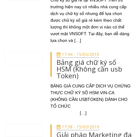
Chữ ký số giá rẻ tại VNSOFT Trên thị
trường hiện nay có nhiều nhà cung cấp
dịch vụ chữ ký số nhưng để lựa chọn
được chữ ký số giá rẻ kèm theo chất
lượng thì không một đơn vị nào có thể
vượt mặt VNSOFT. Tại đây, bạn dễ dàng
lựa chọn và […]
17:44 - 15/03/2019
Bảng giá chữ ký số
HSM (Không cần usb
Token)
BẢNG GIÁ CUNG CẤP DỊCH VỤ CHỨNG
THỰC CHỮ KÝ SỐ HSM.VIN-CA
(KHÔNG CẦN USBTOKEN) DÀNH CHO
TỔ CHỨC
[…]
17:38 - 15/03/2019
Giải pháp Marketing đa