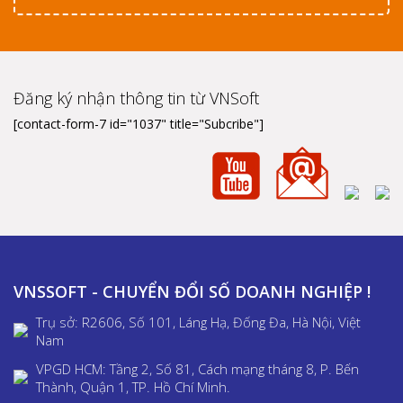
Đăng ký nhận thông tin từ VNSoft
[contact-form-7 id="1037" title="Subcribe"]
VNSSOFT - CHUYỂN ĐỔI SỐ DOANH NGHIỆP !
Trụ sở: R2606, Số 101, Láng Hạ, Đống Đa, Hà Nội, Việt
Nam
VPGD HCM: Tầng 2, Số 81, Cách mạng tháng 8, P. Bến
Thành, Quận 1, TP. Hồ Chí Minh.