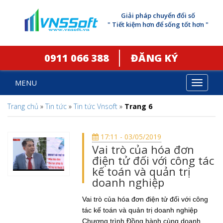
Giải pháp chuyển đổi số
" Tiết kiệm hơn để sống tốt hơn "
0911 066 388
ĐĂNG KÝ
MENU
Toggle
navigat
Trang chủ
»
Tin tức
»
Tin tức Vnsoft
»
Trang 6
17:11 - 03/05/2019
Vai trò của hóa đơn
điện tử đối với công tác
kế toán và quản trị
doanh nghiệp
Vai trò của hóa đơn điện tử đối với công
tác kế toán và quản trị doanh nghiệp
Chương trình Đồng hành cùng doanh