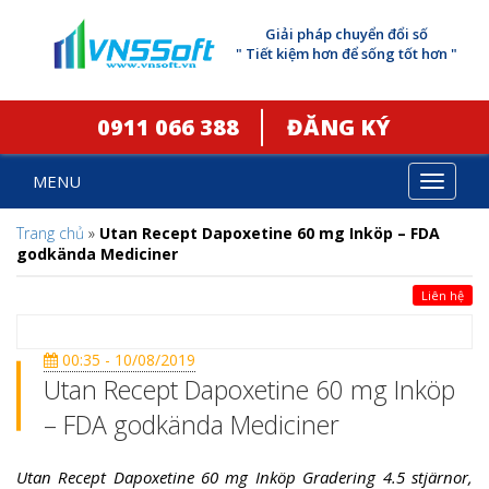
Giải pháp chuyển đổi số
" Tiết kiệm hơn để sống tốt hơn "
0911 066 388
ĐĂNG KÝ
MENU
Toggle
navigat
Trang chủ
»
Utan Recept Dapoxetine 60 mg Inköp – FDA
godkända Mediciner
Liên hệ
00:35 - 10/08/2019
Utan Recept Dapoxetine 60 mg Inköp
– FDA godkända Mediciner
Utan Recept Dapoxetine 60 mg Inköp Gradering 4.5 stjärnor,