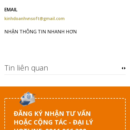
EMAIL
kinhdoanhvnsoft@gmail.com
NHẬN THÔNG TIN NHANH HƠN
Tin liên quan
ĐĂNG KÝ NHẬN TƯ VẤN
HOẶC CỘNG TÁC - ĐẠI LÝ