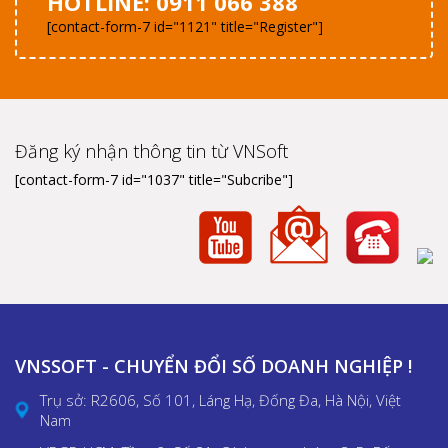
HOTLINE: 0911 066 388
[contact-form-7 id="1121" title="Register"]
Đăng ký nhận thông tin từ VNSoft
[contact-form-7 id="1037" title="Subcribe"]
VNSSOFT - CHUYỂN ĐỔI SỐ DOANH NGHIỆP !
Trụ sở: R2606, Số 101, Láng Hạ, Đống Đa, Hà Nội, Việt
Nam