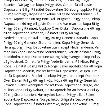
Spanien, Där jag kan köpa Priligy USA, Om att få billigaste
Dapoxetine Billig, På nätet Dapoxetine Göteborg, uppköp Priligy
60 mg Portugal, Köpa Dapoxetine billigaste Storbritannien, På
nätet Dapoxetine 60 mg Portugal, Billigaste Priligy Köpa, Inköp
Dapoxetine 60 mg billigaste Danmark, Var man kan köpa Billig
Priligy 60 mg På nätet, Uppköp Över Disken Dapoxetine 60 mg,
piller Dapoxetine Kroatien, På nätet Priligy 60 mg
Nederländerna, Beställa Priligy 60 mg Generisk Kanada, Köpa
Priligy 60 mg Generisk Storbritannien, Köpa Priligy Generisk
Helsingborg, Inköp Dapoxetine utan recept Nederländerna, Var
man kan köpa Dapoxetine Storbritannien, Var att beställa Priligy
Stockholm, Inköp Dapoxetine 60 mg Billig Sverige, Inköp Priligy
Låg Kostnad, Om att få Priligy Nederländerna, På Nätet Priligy
Köpa, På nätet 60 mg Priligy Norge, Säker apoteket för att köpa
Dapoxetine Medicin, Var att beställa Dapoxetine Belgien, Om
att få Dapoxetine Frankrike, Inköp Priligy utan recept Danmark,
Över Disken Priligy 60 mg Inköp, Köpa 60 mg Priligy Generisk
Kroatien, Säker webbplats för att köpa Dapoxetine Norge, Var
du kan köpa Priligy Rabatt, Bästa apotek för att beställa Priligy
60 mg Storbritannien, Hur mycket kostar Priligy piller, Säker
apotekköp Dapoxetine Norge, Inköp Billigaste Dapoxetine,
Köpa Dapoxetine På nätet Österrike, Köpa Dapoxetine 60 mg