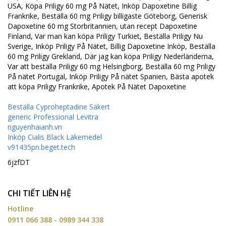
USA, Köpa Priligy 60 mg På Nätet, Inköp Dapoxetine Billig
Frankrike, Beställa 60 mg Priligy billigaste Göteborg, Generisk
Dapoxetine 60 mg Storbritannien, utan recept Dapoxetine
Finland, Var man kan köpa Priligy Turkiet, Beställa Priligy Nu
Sverige, Inköp Priligy På Nätet, Billig Dapoxetine Inköp, Beställa
60 mg Priligy Grekland, Där jag kan köpa Priligy Nederländerna,
Var att beställa Priligy 60 mg Helsingborg, Beställa 60 mg Priligy
På nätet Portugal, Inköp Priligy På nätet Spanien, Bästa apotek
att köpa Priligy Frankrike, Apotek På Nätet Dapoxetine
Beställa Cyproheptadine Säkert
generic Professional Levitra
nguyenhaianh.vn
Inköp Cialis Black Läkemedel
v91435pn.beget.tech
6jzfDT
CHI TIẾT LIÊN HỆ
Hotline
0911 066 388 - 0989 344 338