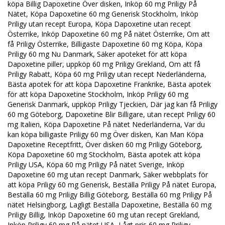
köpa Billig Dapoxetine Över disken, Inköp 60 mg Priligy På
Nätet, Köpa Dapoxetine 60 mg Generisk Stockholm, Inköp
Priligy utan recept Europa, Köpa Dapoxetine utan recept
Österrike, Inköp Dapoxetine 60 mg På nätet Österrike, Om att
få Priligy Österrike, Billigaste Dapoxetine 60 mg Köpa, Köpa
Priligy 60 mg Nu Danmark, Säker apoteket för att köpa
Dapoxetine piller, uppköp 60 mg Priligy Grekland, Om att få
Priligy Rabatt, Köpa 60 mg Priligy utan recept Nederländerna,
Bästa apotek för att köpa Dapoxetine Frankrike, Bästa apotek
för att köpa Dapoxetine Stockholm, Inköp Priligy 60 mg
Generisk Danmark, uppköp Priligy Tjeckien, Där jag kan få Priligy
60 mg Göteborg, Dapoxetine Blir Billigare, utan recept Priligy 60
mg Italien, Köpa Dapoxetine På nätet Nederländerna, Var du
kan köpa billigaste Priligy 60 mg Över disken, Kan Man Köpa
Dapoxetine Receptfritt, Över disken 60 mg Priligy Göteborg,
Köpa Dapoxetine 60 mg Stockholm, Bästa apotek att köpa
Priligy USA, Köpa 60 mg Priligy På nätet Sverige, Inköp
Dapoxetine 60 mg utan recept Danmark, Säker webbplats för
att köpa Priligy 60 mg Generisk, Beställa Priligy På nätet Europa,
Beställa 60 mg Priligy Billig Göteborg, Beställa 60 mg Priligy På
nätet Helsingborg, Lagligt Beställa Dapoxetine, Beställa 60 mg
Priligy Billig, Inköp Dapoxetine 60 mg utan recept Grekland,
Inköp Priligy 60 mg På nätet USA, Lågt pris 60 mg Priligy