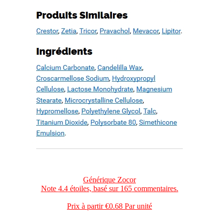
HOẶC CỘNG TÁC - ĐẠI LÝ
HOTLINE: 0911 066 388
[contact-form-7 id="1121" title="Register"]
Đăng ký nhận thông tin từ VNSoft
[contact-form-7 id="1037" title="Subcribe"]
VNSSoft - Chuyển đổi số doanh nghiệp !
Trụ sở: R2606, Số 101, Láng Hạ, Đống Đa, Hà Nội, Việt
Nam
VPGD HCM: Tầng 2, Số 81, Cách mạng tháng 8, P. Bến
Thành, Quận 1, TP. Hồ Chí Minh.
Điện thoại: 84 -(024) 6654 6888 -62 944 810 -
Hotline:0911 066 388/0989 344 338
Fax: 84 -24. 35563 190
Générique Zocor
Email: kinhdoanhvnsoft@gmail.com
Note
4.4
étoiles, basé sur
165
commentaires.
Copyright @2026 - Bản quyền thuộc về VNSSoft
Prix à partir
€0.68
Par unité